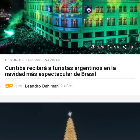
1.7k
94
18
DESTINOS
,
TURISMO
NAVIDAD
Curitiba recibirá a turistas argentinos en la
navidad más espectacular de Brasil
por
Leandro Dahlman
2 años
2
a
ñ
o
s