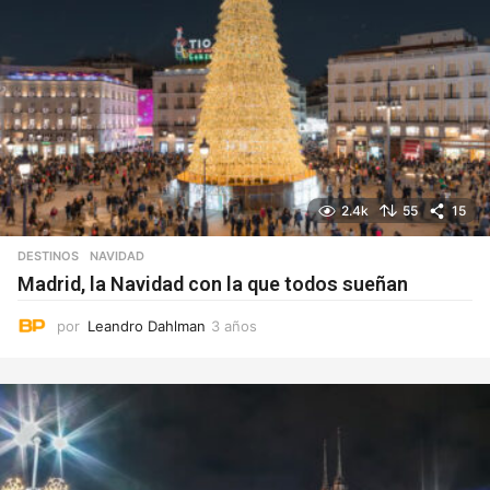
2.4k
55
15
DESTINOS
NAVIDAD
Madrid, la Navidad con la que todos sueñan
por
Leandro Dahlman
3 años
3
a
ñ
o
s