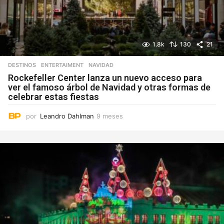
1.8k
130
21
DESTINOS
,
ENTERTAIMENT
NAVIDAD
Rockefeller Center lanza un nuevo acceso para
ver el famoso árbol de Navidad y otras formas de
celebrar estas fiestas
por
Leandro Dahlman
9 meses
9
m
e
s
e
s