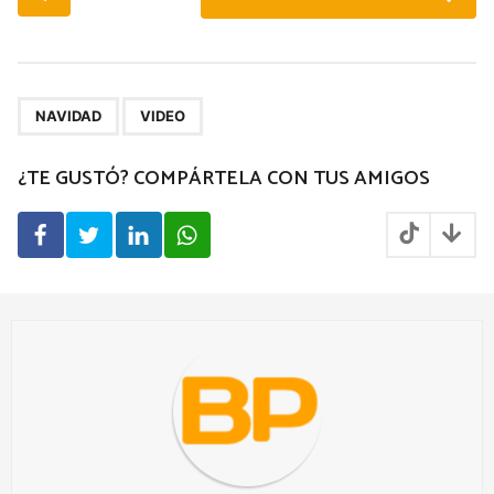
o
s
t
P
,
a
NAVIDAD
VIDEO
g
¿TE GUSTÓ? COMPÁRTELA CON TUS AMIGOS
i
n
a
t
i
o
n