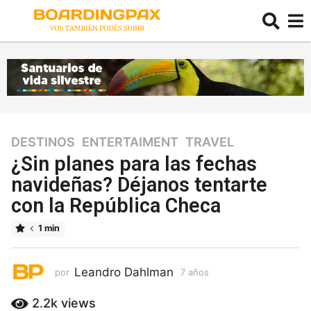
DESTINOS
,
ENTERTAIMENT
,
TRAVEL
7
a
¿Sin planes para las fechas
ñ
navideñas? Déjanos tentarte
o
con la República Checa
s
7
1 min
a
ñ
o
Leandro Dahlman
por
7 años
7
s
a
ñ
2.2k
views