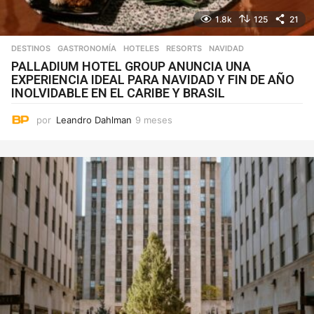
1.8k
125
21
DESTINOS
,
GASTRONOMÍA
,
HOTELES
,
RESORTS
NAVIDAD
PALLADIUM HOTEL GROUP ANUNCIA UNA
EXPERIENCIA IDEAL PARA NAVIDAD Y FIN DE AÑO
INOLVIDABLE EN EL CARIBE Y BRASIL
por
Leandro Dahlman
9 meses
9
m
e
s
e
s