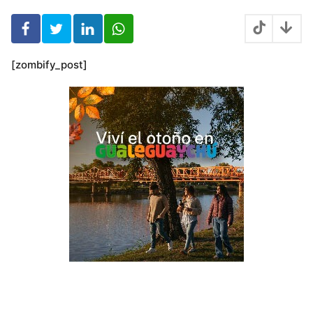
o
s
[zombify_post]