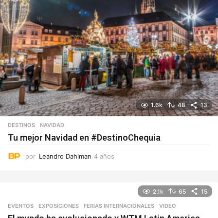
1.6k
48
13
DESTINOS
NAVIDAD
Tu mejor Navidad en #DestinoChequia
por
Leandro Dahlman
4 años
4
a
ñ
o
2.1k
65
15
s
EVENTOS
,
EXPOSICIONES
,
FERIAS INTERNACIONALES
VIDEO