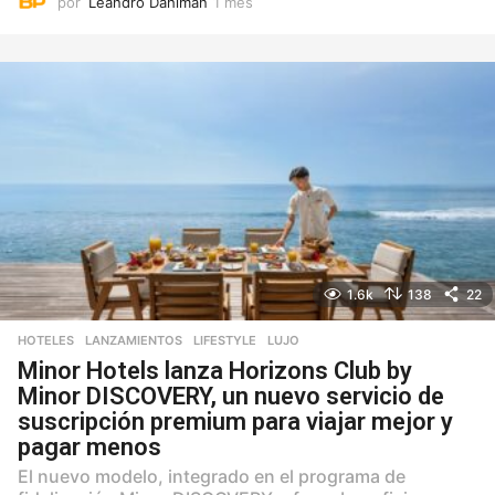
por
Leandro Dahlman
1 mes
1
m
e
s
1.6k
138
22
HOTELES
,
LANZAMIENTOS
,
LIFESTYLE
,
LUJO
Minor Hotels lanza Horizons Club by
Minor DISCOVERY, un nuevo servicio de
suscripción premium para viajar mejor y
pagar menos
El nuevo modelo, integrado en el programa de