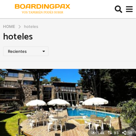
HOME
hoteles
hoteles
Recientes
1.4k
93
18