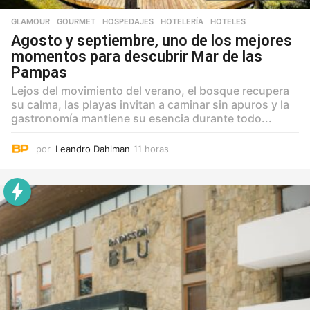
GLAMOUR
,
GOURMET
,
HOSPEDAJES
,
HOTELERÍA
,
HOTELES
Agosto y septiembre, uno de los mejores
momentos para descubrir Mar de las
Pampas
Lejos del movimiento del verano, el bosque recupera
su calma, las playas invitan a caminar sin apuros y la
gastronomía mantiene su esencia durante todo...
por
Leandro Dahlman
11 horas
1
1
h
o
r
a
s