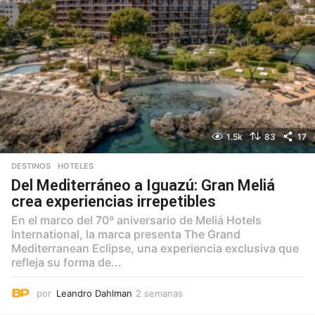
a
n
a
s
1.5k
83
17
DESTINOS
,
HOTELES
Del Mediterráneo a Iguazú: Gran Meliá
crea experiencias irrepetibles
En el marco del 70º aniversario de Meliá Hotels
International, la marca presenta The Grand
Mediterranean Eclipse, una experiencia exclusiva que
refleja su forma de...
por
Leandro Dahlman
2 semanas
2
s