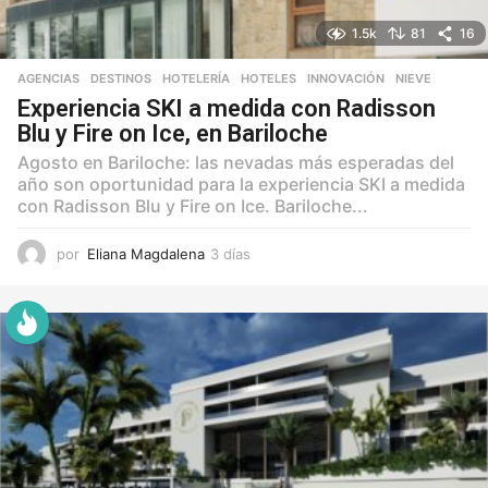
1.5k
81
16
AGENCIAS
,
DESTINOS
,
HOTELERÍA
,
HOTELES
,
INNOVACIÓN
,
NIEVE
Experiencia SKI a medida con Radisson
Blu y Fire on Ice, en Bariloche
Agosto en Bariloche: las nevadas más esperadas del
año son oportunidad para la experiencia SKI a medida
con Radisson Blu y Fire on Ice. Bariloche...
por
Eliana Magdalena
3 días
3
d
í
a
s