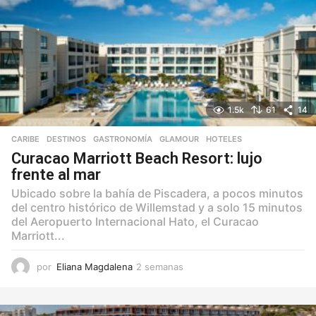
a
1.5k
61
14
CARIBE
,
DESTINOS
,
GASTRONOMÍA
,
GLAMOUR
,
HOTELES
Curacao Marriott Beach Resort: lujo
frente al mar
Ubicado sobre la bahía de Piscadera, a pocos minutos
del centro histórico de Willemstad y a solo 15 minutos
del Aeropuerto Internacional Hato, el Curacao
Marriott...
por
Eliana Magdalena
2 semanas
2
s
e
m