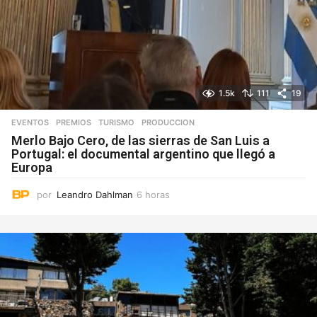
1.5k
111
19
EVENTOS
,
PREMIOS
,
TURISMO
PRODUCCION
Merlo Bajo Cero, de las sierras de San Luis a
Portugal: el documental argentino que llegó a
Europa
por
Leandro Dahlman
6 horas
6
h
o
r
a
s