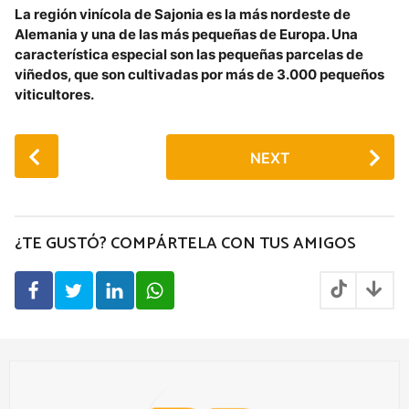
La región vinícola de Sajonia es la más nordeste de
Alemania y una de las más pequeñas de Europa. Una
característica especial son las pequeñas parcelas de
viñedos, que son cultivadas por más de 3.000 pequeños
viticultores.
P
NEXT
o
s
t
P
¿TE GUSTÓ? COMPÁRTELA CON TUS AMIGOS
a
g
i
n
a
t
i