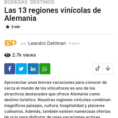
BODEGAS
,
DESTINOS
4
a
Las 13 regiones vinícolas de
ñ
Alemania
o
s
3 min
4
a
ñ
Leandro Dahlman
por
4 años
4
o
a
ñ
s
2.7k
views
o
s
Aprovechar unas breves vacaciones para conocer de
cerca el mundo de los viticultores es uno de los
atractivos destacados que ofrece Alemania como
destino turístico. Nuestras regiones vinícolas combinan
magníficos paisajes, cultura, hospitalidad y placeres
culinarios. Además, también existen numerosas ofertas
de ocio para disfrutar de unas vacaciones activas.