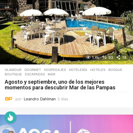
1.4k
93
18
GLAMOUR
,
GOURMET
,
HOSPEDAJES
,
HOTELERÍA
,
HOTELES
BOSQUE
,
BOUTIQUE
,
ESCAPADAS
,
MAR
Agosto y septiembre, uno de los mejores
momentos para descubrir Mar de las Pampas
por
Leandro Dahlman
3 días
3
d
í
a
s