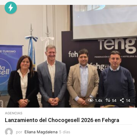
í
a
s
1.4k
54
14
AGENCIAS
Lanzamiento del Chocogesell 2026 en Fehgra
por
Eliana Magdalena
5 días
5