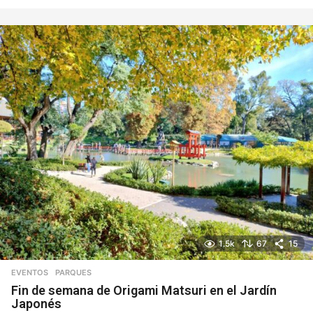
d
í
a
s
1.5k
67
15
EVENTOS
,
PARQUES
Fin de semana de Origami Matsuri en el Jardín
Japonés