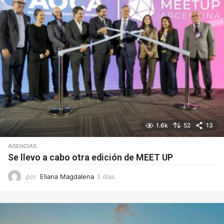
1.6k
52
13
AGENCIAS
Se llevo a cabo otra edición de MEET UP
por
Eliana Magdalena
3 días
3
d
í
a
s