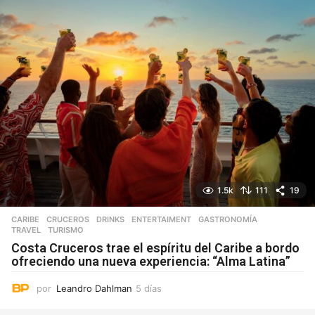
1.5k
111
19
CARIBE
,
CRUCEROS
,
DRINKS
,
ENTERTAIMENT
,
GASTRONOMÍA
,
TRAVEL
,
TURISMO
Costa Cruceros trae el espíritu del Caribe a bordo
ofreciendo una nueva experiencia: “Alma Latina”
por
Leandro Dahlman
5 días
5
d