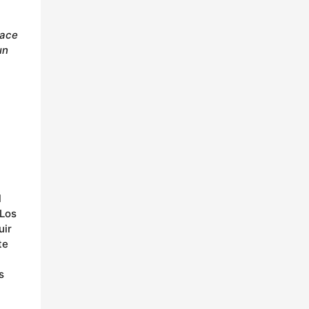
hace
un
a
l
 Los
uir
te
s