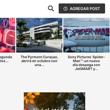
AGREGAR POST
segunda
The Pyrmont Curaçao,
Sony Pictures’ Spider-
los...
abrirá en octubre con
Man™: un nuevo
una...
día despega con
JetSMART y...