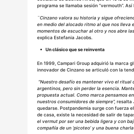
programa se llamaba sesión “vermouth”. Así l
¨Cinzano valora su historia y sigue ofrecie
en medio del alocado ritmo al que nos lleva e
momentos de escuchar al otro y nos abre las
explica Estefania Jacobs.
Un clásico que se reinventa
En 1999, Campari Group adquirió la marca glo
innovador de Cinzano se articuló con la ten
“Nuestro desafío es mantener vivo el ritual 
argentinos, pero sin perder la esencia. Mant
propuesta actual. Como marca pensamos en
nuestros consumidores de siempre”,
resalta 
quedarse. Postpandemia surge con fuerza el ‘
de casa, existe la necesidad de salir de tapa
el vermut por ser una bebida ligera y con b
compañía de un ‘picoteo’ y una buena charla