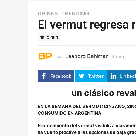
DRINKS
,
TRENDING
4
a
El vermut regresa 
ñ
o
5 min
s
4
a
Leandro Dahlman
por
4 años
4
ñ
a
o
ñ
o
s
Facebook
Twitter
Linked
s
un clásico reva
EN LA SEMANA DEL VERMUT: CINZANO, SIN
CONSUMIDO EN ARGENTINA
El crecimiento del vermut visibiliza clarame
ha vuelto proclive a las opciones de baja gra