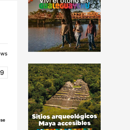
ews
9
 se