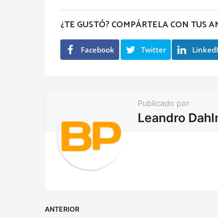
s
t
¿TE GUSTÓ? COMPÁRTELA CON TUS A
P
a
Facebook
Twitter
Linked
g
i
n
a
Publicado por
t
Leandro Dah
i
o
n
ANTERIOR