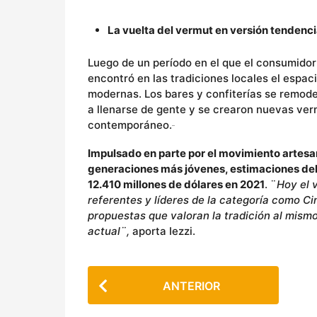
La vuelta del vermut en versión tendenci
Luego de un período en el que el consumidor
encontró en las tradiciones locales el espac
modernas. Los bares y confiterías se remode
a llenarse de gente y se crearon nuevas ver
contemporáneo.
Impulsado en parte por el movimiento artesa
generaciones más jóvenes, estimaciones de
12.410 millones de dólares en 2021
. ¨
Hoy el 
referentes y líderes de la categoría como Ci
propuestas que valoran la tradición al mism
actual¨,
aporta Iezzi.
P
ANTERIOR
o