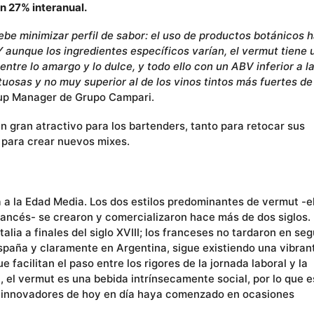
un 27% interanual.
ebe minimizar perfil de sabor: el uso de productos botánicos 
 aunque los ingredientes específicos varían, el vermut tiene 
entre lo amargo y lo dulce, y todo ello con un ABV inferior a l
tuosas y no muy superior al de los vinos tintos más fuertes de
oup Manager de Grupo Campari.
n gran atractivo para los bartenders, tanto para retocar sus
para crear nuevos mixes.
 a la Edad Media. Los dos estilos predominantes de vermut -e
francés- se crearon y comercializaron hace más de dos siglos.
lia a finales del siglo XVIII; los franceses no tardaron en seg
España y claramente en Argentina, sigue existiendo una vibran
 facilitan el paso entre los rigores de la jornada laboral y la
 el vermut es una bebida intrínsecamente social, por lo que e
s innovadores de hoy en día haya comenzado en ocasiones