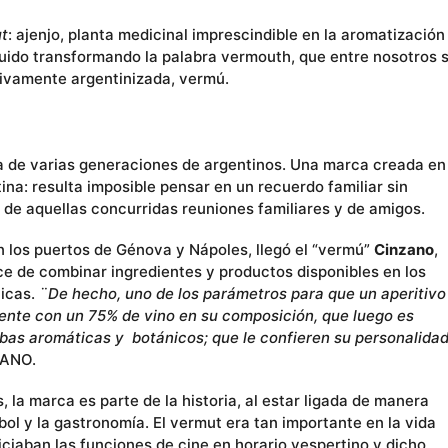
t
: ajenjo, planta medicinal imprescindible en la aromatización
guido transformando la palabra vermouth, que entre nosotros 
tivamente argentinizada, vermú.
da de varias generaciones de argentinos. Una marca creada en
ina: resulta imposible pensar en un recuerdo familiar sin
 de aquellas concurridas reuniones familiares y de amigos.
n los puertos de Génova y Nápoles, llegó el “vermú”
Cinzano
,
nace de combinar ingredientes y productos disponibles en los
ticas.
¨De hecho, uno de los parámetros para que un aperitivo
ente con un 75% de vino en su composición, que luego es
rbas aromáticas y botánicos; que le confieren su personalidad
ZANO.
, la marca es parte de la historia, al estar ligada de manera
bol y la gastronomía. El vermut era tan importante en la vida
iciaban las funciones de cine en horario vespertino y dicho