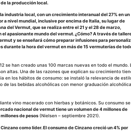
 de la producción local.
 industria local, con un crecimiento interanual del 27% en un
 nivel mundial, inclusive por encima de Italia, su lugar de
a del Vermut, que se realiza entre el 21 y el 28 de marzo,
n el apasionante mundo del vermut. ¿Cómo? A través de taller
vermut y se enseñará cómo preparar infusiones para personali
s durante la hora del vermut en más de 15 vermuterías de todo
012 se han creado unas 100 marcas nuevas en todo el mundo. 
son altas. Una de las razones que explican su crecimiento tien
a en los hábitos de consumo: se instaló la relevancia de estil
to de las bebidas alcohólicas con menor graduación alcohólica
ediante vino macerado con hierbas y botánicos. Su consumo se
ercado nacional de vermut tiene un volumen de 4 millones de
7 millones de pesos
(Nielsen – septiembre 2021).
n Cinzano como líder. El consumo de Cinzano creció un 4% por