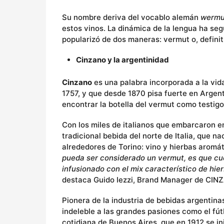
Su nombre deriva del vocablo alemán
wermu
estos vinos. La dinámica de la lengua ha se
popularizó de dos maneras: vermut o, defini
Cinzano y la argentinidad
Cinzano
es una palabra incorporada a la vi
1757, y que desde 1870 pisa fuerte en Argent
encontrar la botella del vermut como testigo
Con los miles de italianos que embarcaron e
tradicional bebida del norte de Italia, que 
alrededores de Torino: vino y hierbas aromá
pueda ser considerado un vermut, es que cu
infusionado con el mix característico de hie
destaca Guido Iezzi, Brand Manager de CIN
Pionera de la industria de bebidas argentinas
indeleble a las grandes pasiones como el fút
cotidiana de Buenos Aires, que en 1912 se in