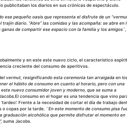
o publicitaban los diarios en sus crónicas de espectáculo.
ndo ese pequeño oasis que representa el disfrute de un “vermu
l trajín diario. “Abre” las comidas y las acompaña: se abre en 
 ganas de compartir ese espacio con la familia y los amigos¨,
balmente y en este este nuevo ciclo, el característico espíri
dencia creciente del consumo de aperitivos.
del vermut, resignificando esta ceremonia tan arraigada en lo
ener el hábito de consumo en cuanto al horario, pero con una
 este nuevo consumidor joven y moderno, que se suma a
Jacobs.El consumo en el hogar es una tendencia que vino par
tardeo’: Frente a la necesidad de cortar el día de trabajo den
s o copas por la tarde.
¨En este momento de consumo pisa fu
aja graduación alcohólica que permite disfrutar el momento en
”,
suma Jacobs.