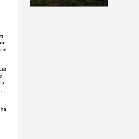
es
zar
 el
Las
e
os
,
 ha