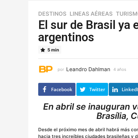
DESTINOS
,
LINEAS AÉREAS
,
TURISM
4
a
El sur de Brasil ya
ñ
argentinos
o
s
4
5 min
a
ñ
o
Leandro Dahlman
por
4 años
4
s
a
ñ
o
Facebook
Twitter
Linked
s
En abril se inauguran 
Brasília, 
Desde el próximo mes de abril habrá más co
hacia tres increíbles ciudades brasileñas y 