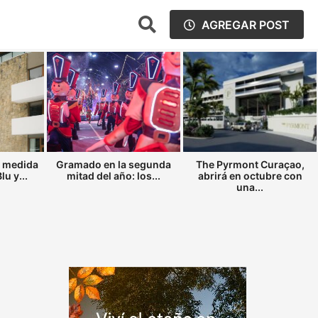
AGREGAR POST
a medida
Gramado en la segunda
The Pyrmont Curaçao,
u y...
mitad del año: los...
abrirá en octubre con
una...