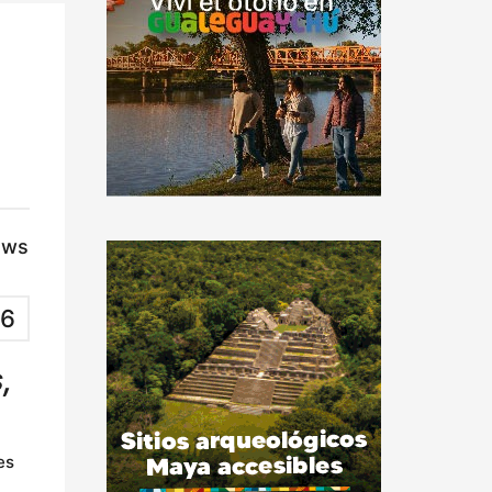
ews
6
,
es