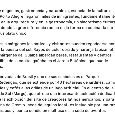
e negocios, gastronomía y naturaleza, esencia de la cultura
Porto Alegre llegaron miles de inmigrantes, fundamentalment
a en la arquitectura y en la gastronomía, un sincretismo cultur
 donde la gran diferencia radica en la forma de cocinar la car
us plato único.
en sus márgenes los nativos y visitantes pueden regodearse co
a puesta del sol. Rayos de color dorado y naranja tapizan el
s márgenes del Guaíba albergan bares, restaurantes y centros
dible de la capital gaúcha es el Jardín Botánico, que puede
s.
orizadas de Brasil y uno de sus símbolos es el Parque
edenção, que se extiende por 40 hectáreas de jardines, cam
s y cafés a las orillas de un lago artificial. En el centro de la
do Sul (Margs), que ofrece una interesante colección dedicad
la exhibición del arte de creadores latinoamericanos. Y para 
ena do Gremio -sede del equipo local- es ineludible por una ra
Farapos y, por su condición multiuso es la sede de eventos