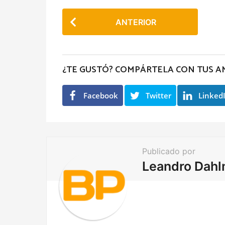
P
ANTERIOR
o
s
t
¿TE GUSTÓ? COMPÁRTELA CON TUS A
P
a
Facebook
Twitter
Linked
g
i
n
a
Publicado por
t
Leandro Dah
i
o
n