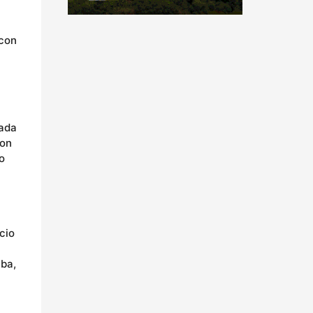
 con
ñada
ron
o
cio
iba,