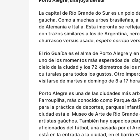
Porto Alegre, una joya del sur
La capital de Río Grande do Sur es un polo d
gaúcha. Como a muchas urbes brasileñas, a 
de Alemania e Italia. Esta impronta se reflej
con trazos similares a los de Argentina, pero
churrasco versus asado;
espeto corrido
vers
El río Guaíba es el alma de Porto Alegre y 
uno de los momentos más esperados del día; l
cielo de la ciudad y los 72 kilómetros de lo
culturales para todos los gustos. Otro imper
visitarse de martes a domingo de 8 a 17 hora
Porto Alegre es una de las ciudades más arb
Farroupilha, más conocido como Parque da R
para la práctica de deportes, parques infantile
ciudad está el Museo de Arte de Rio Grande 
artistas gaúchos. También hay espacios para 
aficionados del fútbol, una pasada por el Ar
está en la entrada a la ciudad, en el barrio 