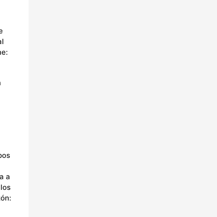
e
al
ne:
n
pos
a a
los
zón: