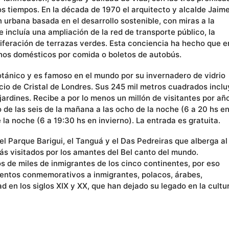
os tiempos. En la década de 1970 el arquitecto y alcalde Jaim
 urbana basada en el desarrollo sostenible, con miras a la
 incluía una ampliación de la red de transporte público, la
oliferación de terrazas verdes. Esta conciencia ha hecho que e
chos domésticos por comida o boletos de autobús.
Botánico y es famoso en el mundo por su invernadero de vidrio
acio de Cristal de Londres. Sus 245 mil metros cuadrados incl
ardines. Recibe a por lo menos un millón de visitantes por año
o de las seis de la mañana a las ocho de la noche (6 a 20 hs e
 la noche (6 a 19:30 hs en invierno). La entrada es gratuita.
el Parque Barigui, el Tanguá y el Das Pedreiras que alberga al
ás visitados por los amantes del Bel canto del mundo.
os de miles de inmigrantes de los cinco continentes, por eso
ntos conmemorativos a inmigrantes, polacos, árabes,
 en los siglos XIX y XX, que han dejado su legado en la cultu