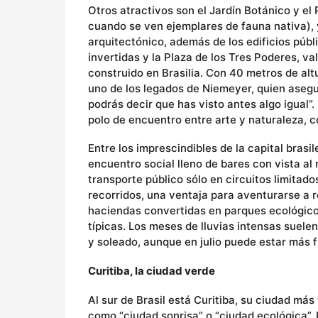
Otros atractivos son el Jardín Botánico y e
cuando se ven ejemplares de fauna nativa), y
arquitectónico, además de los edificios púb
invertidas y la Plaza de los Tres Poderes, 
construido en Brasilia. Con 40 metros de al
uno de los legados de Niemeyer, quien asegur
podrás decir que has visto antes algo igual”.
polo de encuentro entre arte y naturaleza, co
Entre los imprescindibles de la capital bras
encuentro social lleno de bares con vista al 
transporte público sólo en circuitos limitado
recorridos, una ventaja para aventurarse a r
haciendas convertidas en parques ecológicos
típicas. Los meses de lluvias intensas suelen
y soleado, aunque en julio puede estar más fr
Curitiba, la ciudad verde
Al sur de Brasil está Curitiba, su ciudad má
como “ciudad sonrisa” o “ciudad ecológica”. P