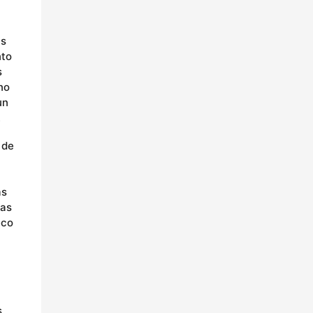
as
nto
s
no
un
.
 de
as
das
eco
s