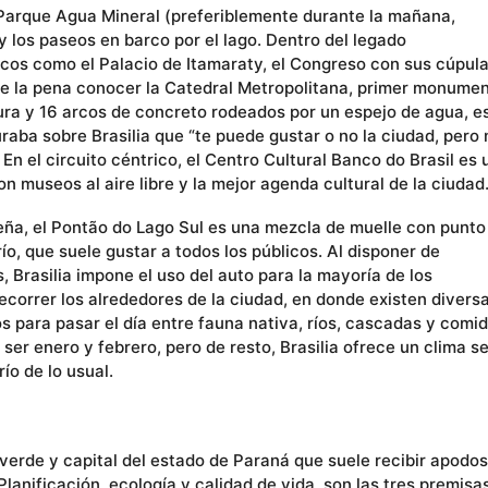
l Parque Agua Mineral (preferiblemente durante la mañana,
 los paseos en barco por el lago. Dentro del legado
licos como el Palacio de Itamaraty, el Congreso con sus cúpul
vale la pena conocer la Catedral Metropolitana, primer monume
tura y 16 arcos de concreto rodeados por un espejo de agua, e
aba sobre Brasilia que “te puede gustar o no la ciudad, pero 
 En el circuito céntrico, el Centro Cultural Banco do Brasil es 
n museos al aire libre y la mejor agenda cultural de la ciudad
ileña, el Pontão do Lago Sul es una mezcla de muelle con punto
río, que suele gustar a todos los públicos. Al disponer de
s, Brasilia impone el uso del auto para la mayoría de los
ecorrer los alrededores de la ciudad, en donde existen divers
 para pasar el día entre fauna nativa, ríos, cascadas y comi
 ser enero y febrero, pero de resto, Brasilia ofrece un clima s
ío de lo usual.
s verde y capital del estado de Paraná que suele recibir apodos
lanificación, ecología y calidad de vida, son las tres premisa