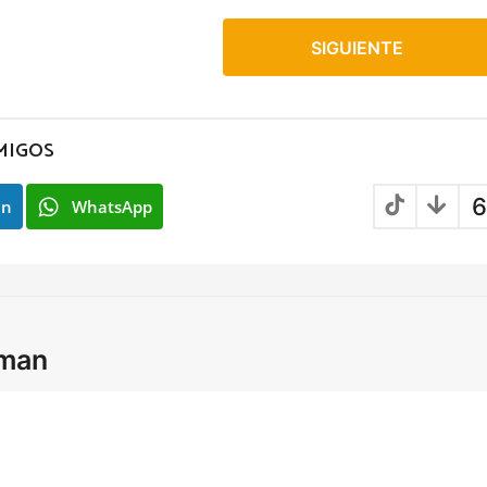
SIGUIENTE
MIGOS
6
In
WhatsApp
lman