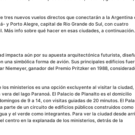
de tres nuevos vuelos directos que conectarán a la Argentina
aná- y Porto Alegre, capital de Rio Grande do Sul, con cuatro
l. Más info sobre qué hacer en esas ciudades, a continuación.
dad impacta aún por su apuesta arquitectónica futurista, dise
on una simbólica forma de avión. Sus principales edificios fue
ar Niemeyer, ganador del Premio Pritzker en 1988, considerad
e los ministerios es una opción excluyente al visitar la ciudad,
 vera del lago Paranoá. El Palacio de Planalto es el domicilio
s domingos de 9 a 14, con visitas guiadas de 20 minutos. El Pala
ma parte de un circuito de edificios públicos construidos como
agua y el verde como integrantes. Para ver la ciudad desde arr
 el centro en la explanada de los ministerios, detrás de la