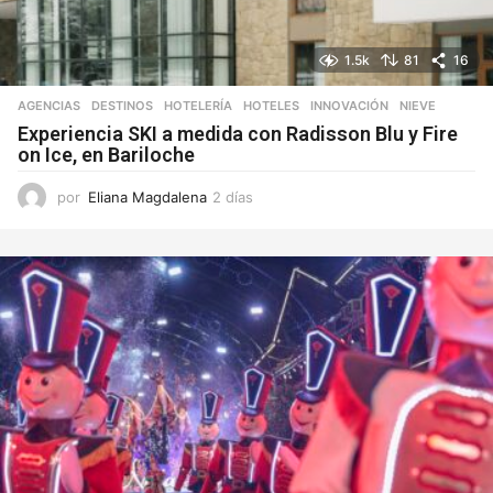
1.5k
81
16
AGENCIAS
,
DESTINOS
,
HOTELERÍA
,
HOTELES
,
INNOVACIÓN
,
NIEVE
Experiencia SKI a medida con Radisson Blu y Fire
on Ice, en Bariloche
por
Eliana Magdalena
2 días
2
d
í
a
s