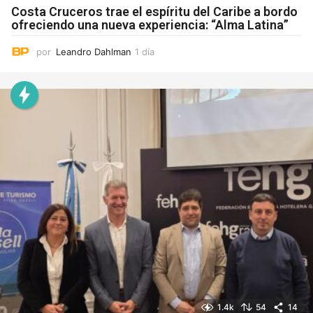
Costa Cruceros trae el espíritu del Caribe a bordo
ofreciendo una nueva experiencia: “Alma Latina”
por
Leandro Dahlman
1 día
1
d
í
a
1.4k
54
14