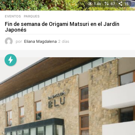
1.4k
67
15
EVENTOS
,
PARQUES
Fin de semana de Origami Matsuri en el Jardín
Japonés
por
Eliana Magdalena
2 días
2
d
í
a
s