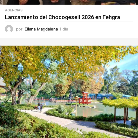
AGENCIAS
Lanzamiento del Chocogesell 2026 en Fehgra
por
Eliana Magdalena
1 día
1
d
í
a