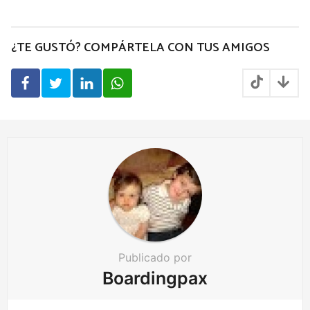
s
t
P
¿TE GUSTÓ? COMPÁRTELA CON TUS AMIGOS
a
g
i
n
a
t
i
o
n
Publicado por
Boardingpax