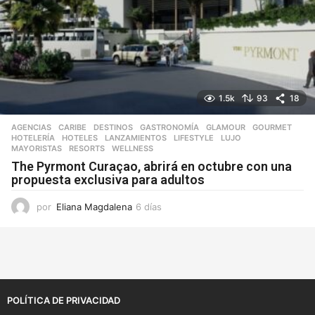
1.5k
93
18
AGENCIAS
,
CARIBE
,
DESTINOS
,
GASTRONOMÍA
,
GLAMOUR
,
GOURMET
,
HOTELERÍA
,
HOTELES
,
LANZAMIENTOS
,
LIFESTYLE
,
LUJO
,
MAYORISTAS
,
RESORTS
,
WELLNESS
The Pyrmont Curaçao, abrirá en octubre con una
propuesta exclusiva para adultos
por
Eliana Magdalena
6 días
3
d
í
a
s
POLÍTICA DE PRIVACIDAD