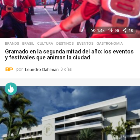
1.4k
95
18
BRANDS
,
BRASIL
,
CULTURA
,
DESTINOS
,
EVENTOS
,
GASTRONOMÍA
Gramado en la segunda mitad del año: los eventos
y festivales que animan la ciudad
por
Leandro Dahlman
3 días
3
d
í
a
s