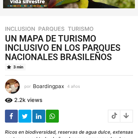
INCLUSION
,
PARQUES
,
TURISMO
4
a
UN MAPA DE TURISMO
ñ
INCLUSIVO EN LOS PARQUES
o
NACIONALES BRASILEÑOS
s
4
3 min
a
ñ
o
Boardingpax
por
4 años
4
s
a
ñ
2.2k
views
o
s
Ricos en biodiversidad, reservas de agua dulce, extensas