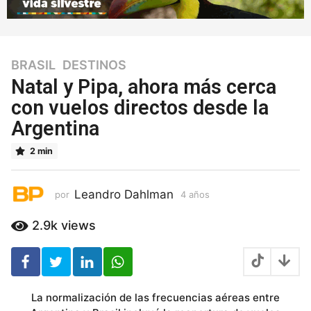
BRASIL
,
DESTINOS
4
a
Natal y Pipa, ahora más cerca
ñ
con vuelos directos desde la
o
Argentina
s
4
2 min
a
ñ
o
Leandro Dahlman
por
4 años
4
s
a
ñ
2.9k
views
o
s
La normalización de las frecuencias aéreas entre