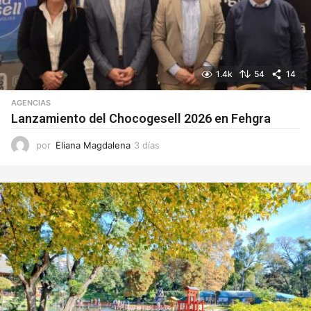
1.4k
54
14
AGENCIAS
Lanzamiento del Chocogesell 2026 en Fehgra
por
Eliana Magdalena
3 días
3
d
í
a
s