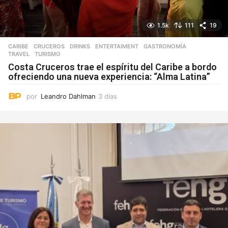
1.5k
111
19
CARIBE
,
CRUCEROS
,
DRINKS
,
ENTERTAIMENT
,
GASTRONOMÍA
,
TRAVEL
,
TURISMO
Costa Cruceros trae el espíritu del Caribe a bordo
ofreciendo una nueva experiencia: “Alma Latina”
por
Leandro Dahlman
3 días
3
d
í
a
s