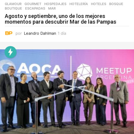
GLAMOUR
,
GOURMET
,
HOSPEDAJES
,
HOTELERÍA
,
HOTELES
BOSQUE
,
BOUTIQUE
,
ESCAPADAS
,
MAR
Agosto y septiembre, uno de los mejores
momentos para descubrir Mar de las Pampas
por
Leandro Dahlman
1 día
1
d
í
a