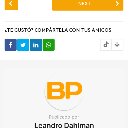
P
NEXT
o
s
t
P
¿TE GUSTÓ? COMPÁRTELA CON TUS AMIGOS
a
g
i
n
a
t
i
o
n
Publicado por
Leandro Dahlman