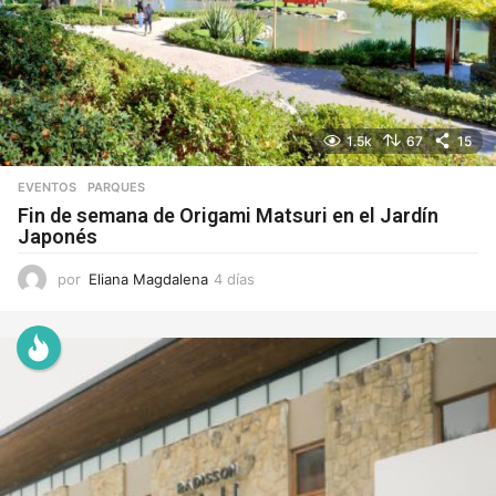
1.5k
67
15
EVENTOS
,
PARQUES
Fin de semana de Origami Matsuri en el Jardín
Japonés
por
Eliana Magdalena
4 días
4
d
í
a
s