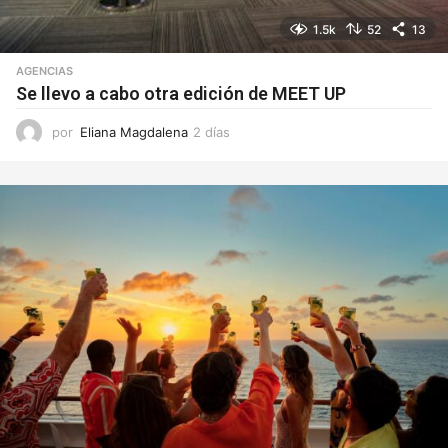
1.5k
52
13
AGENCIAS
Se llevo a cabo otra edición de MEET UP
por
Eliana Magdalena
2 días
2
d
í
a
s