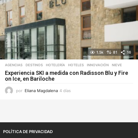
1.5k
81
16
AGENCIAS
,
DESTINOS
,
HOTELERÍA
,
HOTELES
,
INNOVACIÓN
,
NIEVE
Experiencia SKI a medida con Radisson Blu y Fire
on Ice, en Bariloche
por
Eliana Magdalena
4 días
4
d
í
a
s
POLÍTICA DE PRIVACIDAD