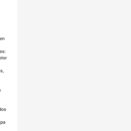
e
ien
es:
olor
s,
s
s
dos
mpa