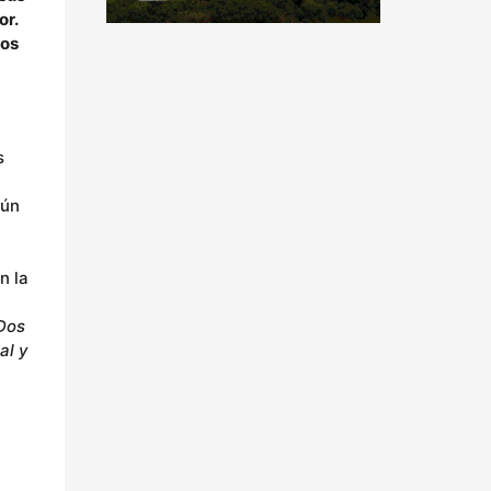
or.
los
s
gún
en la
 Dos
al y