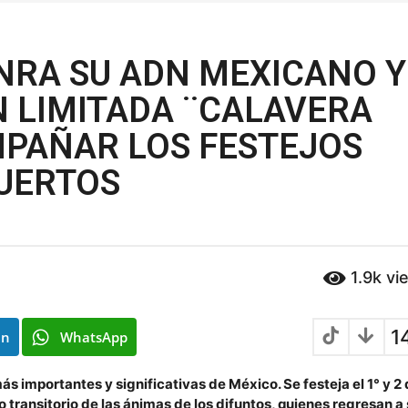
NRA SU ADN MEXICANO Y
N LIMITADA ¨CALAVERA
MPAÑAR LOS FESTEJOS
MUERTOS
1.9k
vi
1
In
WhatsApp
más importantes y significativas de México. Se festeja el 1° y 2
o transitorio de las ánimas de los difuntos, quienes regresan a