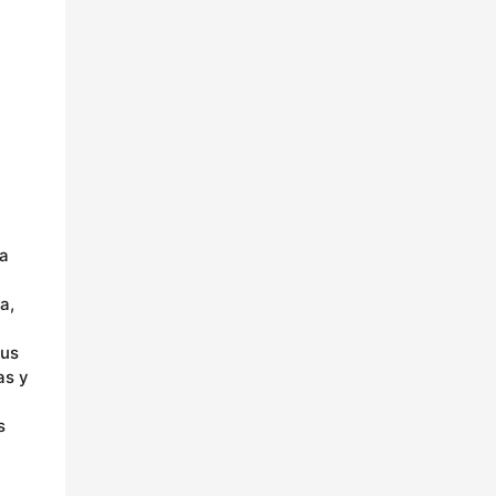
 a
a,
sus
as y
s
a