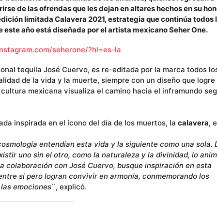
rirse de las ofrendas que les dejan en altares hechos en su hon
dición limitada Calavera 2021, estrategia que continúa todos 
e este año está diseñada por el artista mexicano Seher One.
instagram.com/seherone/?hl=es-la
ional tequila José Cuervo, es re-editada por la marca todos lo
lidad de la vida y la muerte, siempre con un diseño que logre
a cultura mexicana visualiza el camino hacia el inframundo se
da inspirada en el ícono del día de los muertos, la
calavera
, 
osmología entendían esta vida y la siguiente como una sola.
tir uno sin el otro, como la naturaleza y la divinidad, lo anim
a colaboración con José Cuervo, busque inspiración en esta
entre si pero logran convivir en armonía, conmemorando los
 las emociones
¨, explicó.