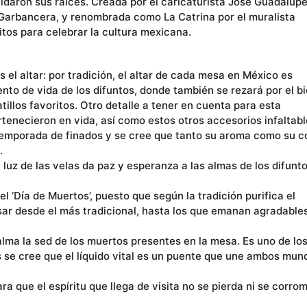
idaron sus raíces. Creada por el caricaturista José Guadalup
Garbancera, y renombrada como La Catrina por el muralista
itos para celebrar la cultura mexicana.
 el altar: por tradición, el altar de cada mesa en México es
nto de vida de los difuntos, donde también se rezará por el b
tillos favoritos. Otro detalle a tener en cuenta para esta
rtenecieron en vida, así como estos otros accesorios infaltabl
temporada de finados y se cree que tanto su aroma como su c
.
a luz de las velas da paz y esperanza a las almas de los difunto
l ‘Día de Muertos’, puesto que según la tradición purifica el
ar desde el más tradicional, hasta los que emanan agradable
calma la sed de los muertos presentes en la mesa. Es uno de lo
 se cree que el líquido vital es un puente que une ambos mun
ara que el espíritu que llega de visita no se pierda ni se corro