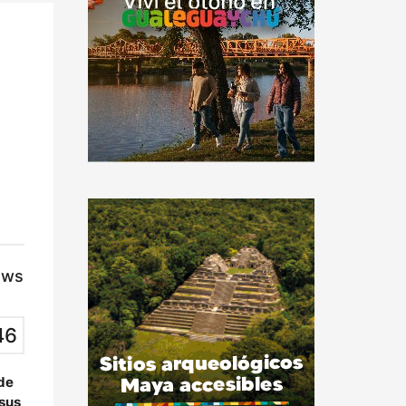
ews
46
 de
 sus