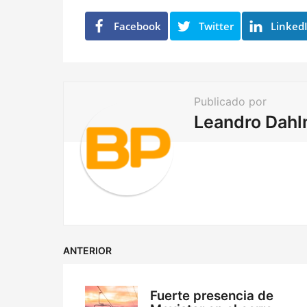
i
n
Facebook
Twitter
Linked
a
t
i
Publicado por
o
Leandro Dah
n
ANTERIOR
Fuerte presencia de