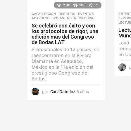
2.8k
108
21
CAPACITACIÓN
,
DESTINOS
,
EVENTOS
ENTERT
ACAPULCO
,
BODAS
,
NOTA
,
WEDDING
EXPERI
LECTU
Se celebró con éxito y con
Lectu
los protocolos de rigor, una
Mun
edición más del Congreso
de Bodas LAT
Leyó 
redes
Profesionales de 12 países, se
en Us
reencontraron en la Riviera
Diamante en Acapulco,
México en la 11a edición del
prestigioso Congreso de
Bodas.
por
CarlaGalindez
5 años
5
a
ñ
o
s