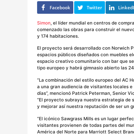
o
Facebook
Twitter
Linked
s
Simon
, el líder mundial en centros de comp
comenzado las obras para construir el nuevo
y 174 habitaciones.
El proyecto será desarrollado con Norwich 
espacios públicos diseñados con muebles el
espacio creativo comunitario con bar que se
tipo europeo y habrá gimnasio abierto las 24
“La combinación del estilo europeo del AC Ho
a una gran audiencia de visitantes locales e
días”, mencionó Patrick Peterman, Senior Vi
“El proyecto subraya nuestra estrategia d
y mejorar así nuestra reputación de ser un gr
“El icónico Sawgrass Mills es un lugar perfe
visitantes provienen de todas partes del mu
América del Norte para Marriott Select Bran