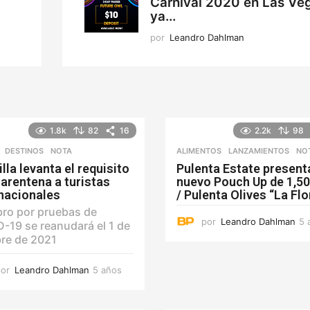
Carnival 2020 en Las Ve
ya...
por
Leandro Dahlman
1.8k
82
16
2.2k
98
,
DESTINOS
NOTA
ALIMENTOS
,
LANZAMIENTOS
NO
lla levanta el requisito
Pulenta Estate present
arentena a turistas
nuevo Pouch Up de 1,50
rnacionales
/ Pulenta Olives “La Flo
bro por pruebas de
por
Leandro Dahlman
5 
-19 se reanudará el 1 de
re de 2021
por
Leandro Dahlman
5 años
5
a
ñ
o