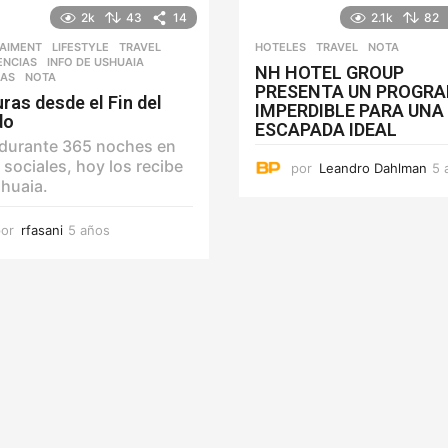
s
2k
43
14
2.1k
82
AIMENT
,
LIFESTYLE
,
TRAVEL
HOTELES
,
TRAVEL
NOTA
ENCIAS
,
INFO DE USHUAIA
,
NH HOTEL GROUP
RAS
,
NOTA
PRESENTA UN PROGR
ras desde el Fin del
IMPERDIBLE PARA UNA
do
ESCAPADA IDEAL
durante 365 noches en
 sociales, hoy los recibe
por
Leandro Dahlman
5 
huaia.
por
rfasani
5 años
5
a
ñ
o
s