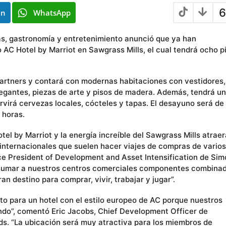
6
In
WhatsApp
ras, gastronomía y entretenimiento anunció que ya han
 AC Hotel by Marriot en Sawgrass Mills, el cual tendrá ocho p
Partners y contará con modernas habitaciones con vestidores,
egantes, piezas de arte y pisos de madera. Además, tendrá un
rvirá cervezas locales, cócteles y tapas. El desayuno será de
 horas.
tel by Marriot y la energía increíble del Sawgrass Mills atrae
 internacionales que suelen hacer viajes de compras de varios
ce President of Development and Asset Intensification de Sim
e sumar a nuestros centros comerciales componentes combina
an destino para comprar, vivir, trabajar y jugar”.
cto para un hotel con el estilo europeo de AC porque nuestros
ndo”, comentó Eric Jacobs, Chief Development Officer de
ds. “La ubicación será muy atractiva para los miembros de