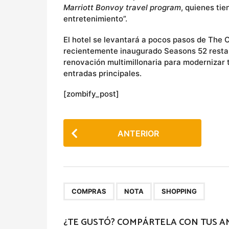
Marriott Bonvoy travel program
, quienes ti
entretenimiento”.
El hotel se levantará a pocos pasos de The 
recientemente inaugurado Seasons 52 restau
renovación multimillonaria para modernizar t
entradas principales.
[zombify_post]
P
ANTERIOR
o
s
t
P
,
,
COMPRAS
NOTA
SHOPPING
a
g
¿TE GUSTÓ? COMPÁRTELA CON TUS A