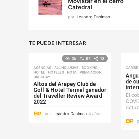
Movistar en el cerro
Catedral
por
Leandro Dahlman
TE PUEDE INTERESAR
3k
97
18
AGENCIAS
ALLINCLUSIVE
,
BOOKING
,
CARIBE
HOTEL
,
HOTELES
,
NOTA
,
PREMIACION
,
Angui
URUGUAY
de cu
Altos del Arapey Club de
inte
Golf & Hotel Termal ganador
El co
del Traveller Review Award
COVID
2022
octub
por
Leandro Dahlman
4 años
4
a
ñ
o
s