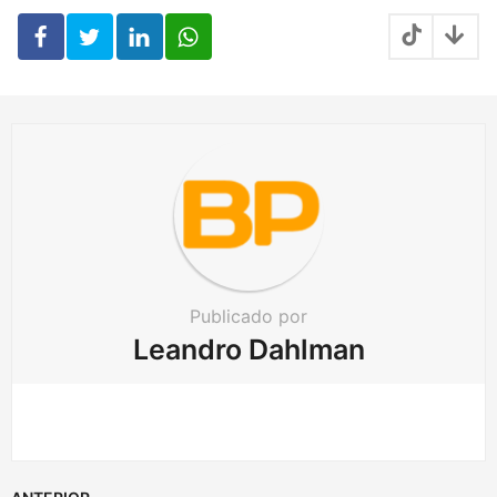
n
a
t
i
o
n
Publicado por
Leandro Dahlman