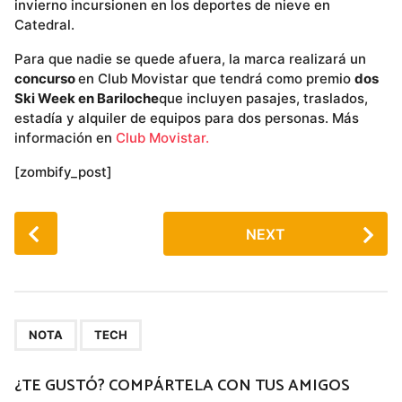
invierno incursionen en los deportes de nieve en
Catedral.
Para que nadie se quede afuera, la marca realizará un
concurso
en Club Movistar que tendrá como premio
dos
Ski Week en Bariloche
que incluyen pasajes, traslados,
estadía y alquiler de equipos para dos personas. Más
información en
Club Movistar.
[zombify_post]
P
NEXT
o
s
t
P
,
a
NOTA
TECH
g
¿TE GUSTÓ? COMPÁRTELA CON TUS AMIGOS
i