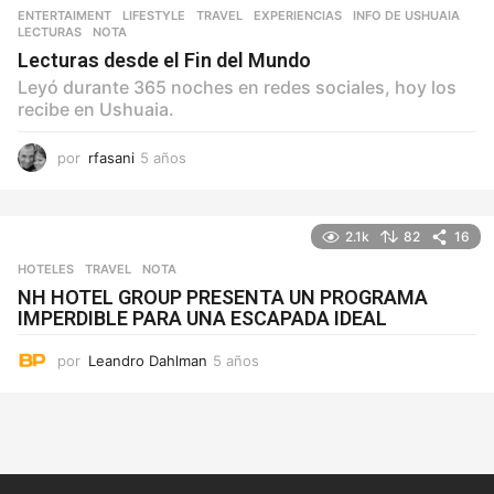
ENTERTAIMENT
,
LIFESTYLE
,
TRAVEL
EXPERIENCIAS
,
INFO DE USHUAIA
,
LECTURAS
,
NOTA
Lecturas desde el Fin del Mundo
Leyó durante 365 noches en redes sociales, hoy los
recibe en Ushuaia.
por
rfasani
5 años
5
a
ñ
o
2.1k
82
16
s
HOTELES
,
TRAVEL
NOTA
NH HOTEL GROUP PRESENTA UN PROGRAMA
IMPERDIBLE PARA UNA ESCAPADA IDEAL
por
Leandro Dahlman
5 años
5
a
ñ
o
s