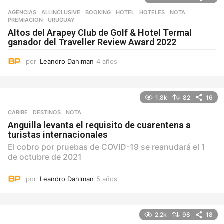
AGENCIAS
ALLINCLUSIVE
,
BOOKING
,
HOTEL
,
HOTELES
,
NOTA
,
PREMIACION
,
URUGUAY
Altos del Arapey Club de Golf & Hotel Termal
ganador del Traveller Review Award 2022
por
Leandro Dahlman
4 años
4
a
ñ
o
1.8k
82
16
s
CARIBE
,
DESTINOS
NOTA
Anguilla levanta el requisito de cuarentena a
turistas internacionales
El cobro por pruebas de COVID-19 se reanudará el 1
de octubre de 2021
por
Leandro Dahlman
5 años
5
a
ñ
o
2.2k
98
18
s