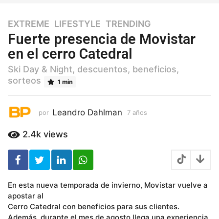
EXTREME
,
LIFESTYLE
,
TRENDING
7
a
Fuerte presencia de Movistar
ñ
en el cerro Catedral
o
s
Ski Day & Night, descuentos, beneficios,
7
sorteos
1 min
a
ñ
o
Leandro Dahlman
por
7 años
7
s
a
ñ
2.4k
views
o
s
En esta nueva temporada de invierno, Movistar vuelve a
apostar al
Cerro Catedral con beneficios para sus clientes.
Además, durante el mes de agosto llega una experiencia