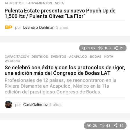
ALIMENTOS
,
LANZAMIENTOS
NOTA
Pulenta Estate presenta su nuevo Pouch Up de
1,500 lts / Pulenta Olives “La Flor”
por
Leandro Dahlman
5 años
5
a
ñ
o
2.8k
108
21
s
CAPACITACIÓN
,
DESTINOS
,
EVENTOS
ACAPULCO
,
BODAS
,
NOTA
,
WEDDING
Se celebró con éxito y con los protocolos de rigor,
una edición más del Congreso de Bodas LAT
Profesionales de 12 países, se reencontraron en la
Riviera Diamante en Acapulco, México en la 11a
edición del prestigioso Congreso de Bodas.
por
CarlaGalindez
5 años
5
a
ñ
o
2k
43
14
s