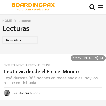
HOME
Lecturas
Lecturas
Recientes
2k
43
14
ENTERTAIMENT
,
LIFESTYLE
,
TRAVEL
Lecturas desde el Fin del Mundo
Leyó durante 365 noches en redes sociales, hoy los
recibe en Ushuaia.
por
rfasani
5 años
5
a
ñ