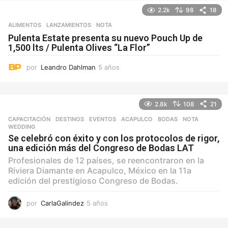
o
2.2k
98
18
s
ALIMENTOS
,
LANZAMIENTOS
NOTA
Pulenta Estate presenta su nuevo Pouch Up de
1,500 lts / Pulenta Olives “La Flor”
por
Leandro Dahlman
5 años
5
a
ñ
o
2.8k
108
21
s
CAPACITACIÓN
,
DESTINOS
,
EVENTOS
ACAPULCO
,
BODAS
,
NOTA
,
WEDDING
Se celebró con éxito y con los protocolos de rigor,
una edición más del Congreso de Bodas LAT
Profesionales de 12 países, se reencontraron en la
Riviera Diamante en Acapulco, México en la 11a
edición del prestigioso Congreso de Bodas.
por
CarlaGalindez
5 años
5
a
ñ