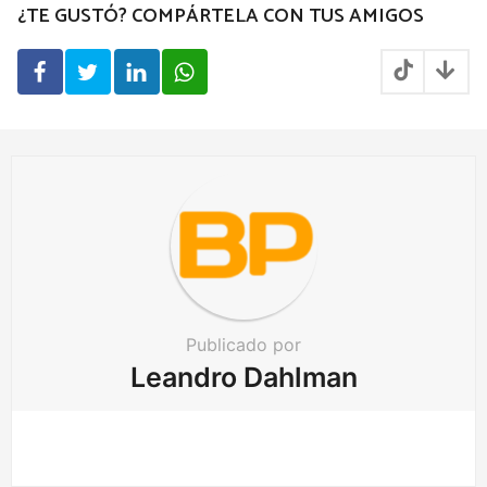
¿TE GUSTÓ? COMPÁRTELA CON TUS AMIGOS
i
n
a
t
i
o
n
Publicado por
Leandro Dahlman