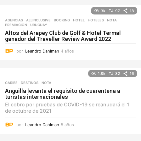
3k
97
18
AGENCIAS
ALLINCLUSIVE
,
BOOKING
,
HOTEL
,
HOTELES
,
NOTA
,
PREMIACION
,
URUGUAY
Altos del Arapey Club de Golf & Hotel Termal
ganador del Traveller Review Award 2022
por
Leandro Dahlman
4 años
4
a
ñ
o
1.8k
82
16
s
CARIBE
,
DESTINOS
NOTA
Anguilla levanta el requisito de cuarentena a
turistas internacionales
El cobro por pruebas de COVID-19 se reanudará el 1
de octubre de 2021
por
Leandro Dahlman
5 años
5
a
ñ