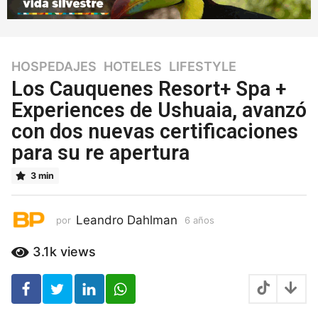
HOSPEDAJES
,
HOTELES
,
LIFESTYLE
6
a
Los Cauquenes Resort+ Spa +
ñ
Experiences de Ushuaia, avanzó
o
con dos nuevas certificaciones
s
6
para su re apertura
a
ñ
3 min
o
s
Leandro Dahlman
por
6 años
6
a
ñ
3.1k
views
o
s