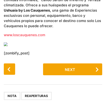
climatizada. Ofrece a sus huéspedes el programa
Ushuaia by Los Cauquenes,
una gama de Experiencias
exclusivas con personal, equipamiento, barco y
vehículos propios para conocer el destino como solo Los
Cauquenes lo puede ofrecer.
www.loscauquenes.com
[zombify_post]
P
NEXT
o
s
t
P
,
a
NOTA
REAPERTURAS
g