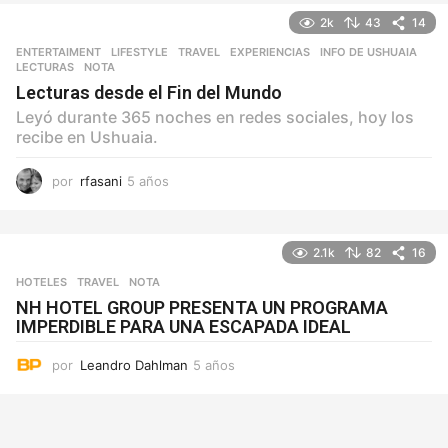
o
2k
43
14
s
ENTERTAIMENT
,
LIFESTYLE
,
TRAVEL
EXPERIENCIAS
,
INFO DE USHUAIA
,
LECTURAS
,
NOTA
Lecturas desde el Fin del Mundo
Leyó durante 365 noches en redes sociales, hoy los
recibe en Ushuaia.
por
rfasani
5 años
5
a
ñ
o
2.1k
82
16
s
HOTELES
,
TRAVEL
NOTA
NH HOTEL GROUP PRESENTA UN PROGRAMA
IMPERDIBLE PARA UNA ESCAPADA IDEAL
por
Leandro Dahlman
5 años
5
a
ñ
o
s