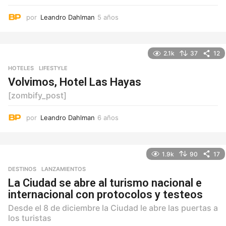
por
Leandro Dahlman
5 años
5
a
ñ
o
2.1k
37
12
s
HOTELES
,
LIFESTYLE
Volvimos, Hotel Las Hayas
[zombify_post]
por
Leandro Dahlman
6 años
6
a
ñ
o
1.9k
90
17
s
DESTINOS
,
LANZAMIENTOS
La Ciudad se abre al turismo nacional e
internacional con protocolos y testeos
Desde el 8 de diciembre la Ciudad le abre las puertas a
los turistas