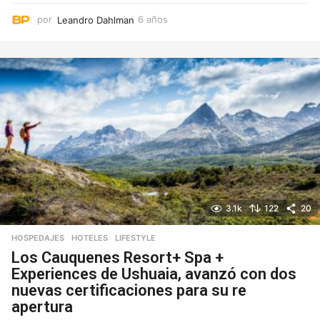
por
Leandro Dahlman
6 años
6
a
ñ
o
s
3.1k
122
20
HOSPEDAJES
,
HOTELES
,
LIFESTYLE
Los Cauquenes Resort+ Spa +
Experiences de Ushuaia, avanzó con dos
nuevas certificaciones para su re
apertura