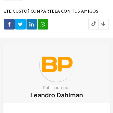
g
¿TE GUSTÓ? COMPÁRTELA CON TUS AMIGOS
i
n
a
t
i
o
n
Publicado por
Leandro Dahlman