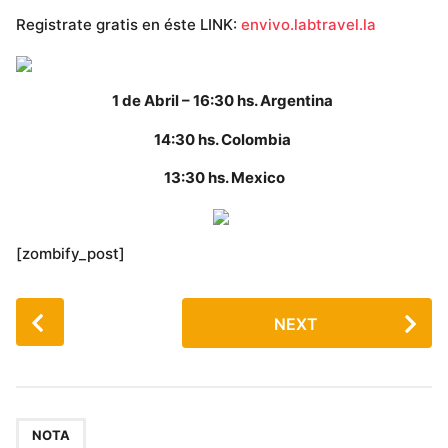
Registrate gratis en éste LINK:
envivo.labtravel.la
1 de Abril – 16:30 hs. Argentina
14:30 hs. Colombia
13:30 hs. Mexico
[zombify_post]
P
NEXT
o
s
t
P
a
NOTA