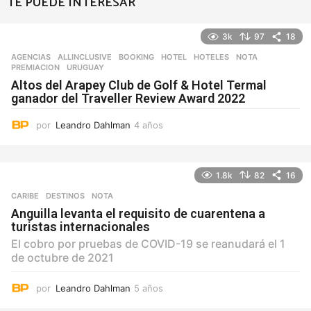
TE PUEDE INTERESAR
3k
97
18
AGENCIAS
ALLINCLUSIVE
,
BOOKING
,
HOTEL
,
HOTELES
,
NOTA
,
PREMIACION
,
URUGUAY
Altos del Arapey Club de Golf & Hotel Termal
ganador del Traveller Review Award 2022
por
Leandro Dahlman
4 años
4
a
ñ
o
1.8k
82
16
s
CARIBE
,
DESTINOS
NOTA
Anguilla levanta el requisito de cuarentena a
turistas internacionales
El cobro por pruebas de COVID-19 se reanudará el 1
de octubre de 2021
por
Leandro Dahlman
5 años
5
a