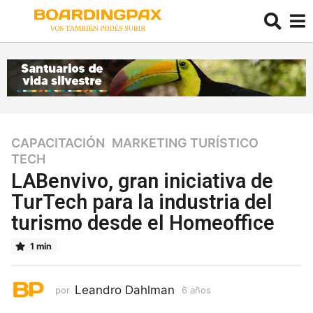
CAPACITACIÓN
,
MARKETING TURÍSTICO
,
6
TECH
a
ñ
LABenvivo, gran iniciativa de
o
TurTech para la industria del
s
turismo desde el Homeoffice
6
a
1 min
ñ
o
s
Leandro Dahlman
por
6 años
6
a