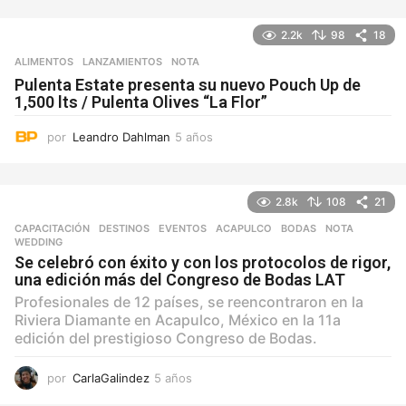
ñ
o
2.2k
98
18
s
ALIMENTOS
,
LANZAMIENTOS
NOTA
Pulenta Estate presenta su nuevo Pouch Up de
1,500 lts / Pulenta Olives “La Flor”
por
Leandro Dahlman
5 años
5
a
ñ
o
2.8k
108
21
s
CAPACITACIÓN
,
DESTINOS
,
EVENTOS
ACAPULCO
,
BODAS
,
NOTA
,
WEDDING
Se celebró con éxito y con los protocolos de rigor,
una edición más del Congreso de Bodas LAT
Profesionales de 12 países, se reencontraron en la
Riviera Diamante en Acapulco, México en la 11a
edición del prestigioso Congreso de Bodas.
por
CarlaGalindez
5 años
5
a