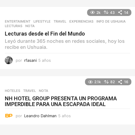
ñ
o
2k
43
14
s
ENTERTAIMENT
,
LIFESTYLE
,
TRAVEL
EXPERIENCIAS
,
INFO DE USHUAIA
,
LECTURAS
,
NOTA
Lecturas desde el Fin del Mundo
Leyó durante 365 noches en redes sociales, hoy los
recibe en Ushuaia.
por
rfasani
5 años
5
a
ñ
o
2.1k
82
16
s
HOTELES
,
TRAVEL
NOTA
NH HOTEL GROUP PRESENTA UN PROGRAMA
IMPERDIBLE PARA UNA ESCAPADA IDEAL
por
Leandro Dahlman
5 años
5
a
ñ
o