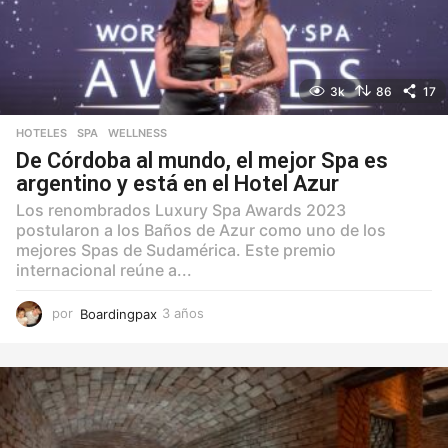
3k
86
17
HOTELES
,
SPA
,
WELLNESS
De Córdoba al mundo, el mejor Spa es
argentino y está en el Hotel Azur
Los renombrados Luxury Spa Awards 2023
postularon a los Baños de Azur como uno de los
mejores Spas de Sudamérica. Este premio
internacional reúne a...
por
Boardingpax
3 años
3
a
ñ
o
s