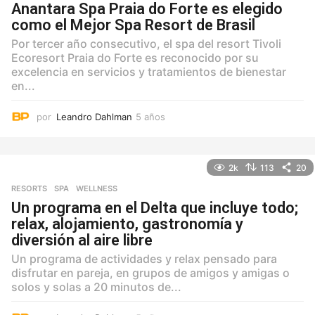
Anantara Spa Praia do Forte es elegido
como el Mejor Spa Resort de Brasil
Por tercer año consecutivo, el spa del resort Tivoli
Ecoresort Praia do Forte es reconocido por su
excelencia en servicios y tratamientos de bienestar
en...
por
Leandro Dahlman
5 años
5
a
ñ
o
2k
113
20
s
RESORTS
,
SPA
,
WELLNESS
Un programa en el Delta que incluye todo;
relax, alojamiento, gastronomía y
diversión al aire libre
Un programa de actividades y relax pensado para
disfrutar en pareja, en grupos de amigos y amigas o
solos y solas a 20 minutos de...