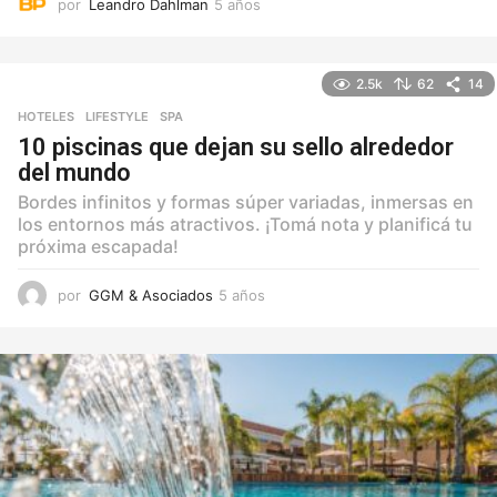
por
Leandro Dahlman
5 años
5
a
ñ
o
2.5k
62
14
s
HOTELES
,
LIFESTYLE
,
SPA
10 piscinas que dejan su sello alrededor
del mundo
Bordes infinitos y formas súper variadas, inmersas en
los entornos más atractivos. ¡Tomá nota y planificá tu
próxima escapada!
por
GGM & Asociados
5 años
5
a
ñ
o
s