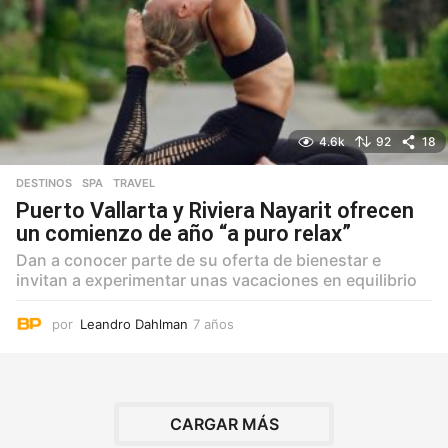
4.6k
92
18
DESTINOS
,
SPA
,
TRAVEL
Puerto Vallarta y Riviera Nayarit ofrecen
un comienzo de año “a puro relax”
Dan a conocer parte de su oferta de bienestar e
invitan a experimentar unas vacaciones en equilibrio
por
Leandro Dahlman
7 años
7
a
ñ
o
s
CARGAR MÁS