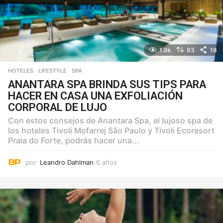
1.9k
93
18
HOTELES
,
LIFESTYLE
,
SPA
ANANTARA SPA BRINDA SUS TIPS PARA
HACER EN CASA UNA EXFOLIACIÓN
CORPORAL DE LUJO
Con estos consejos de Anantara Spa, el lujoso spa de
los hoteles Tivoli Mofarrej São Paulo y Tivoli Ecoresort
Praia do Forte, podrás hacer una...
por
Leandro Dahlman
6 años
6
a
ñ
o
s