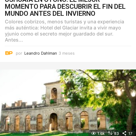
MOMENTO PARA DESCUBRIR EL FIN DEL
MUNDO ANTES DEL INVIERNO
Colores cobrizos, menos turistas y una experiencia
más auténtica: Hotel del Glaciar invita a vivir mayo
yjunio como el secreto mejor guardado del sur.
Antes...
por
Leandro Dahlman
3 meses
3
m
e
s
e
s
1.6k
83
17