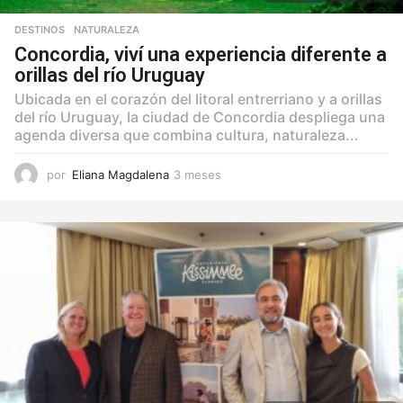
DESTINOS
,
NATURALEZA
Concordia, viví una experiencia diferente a
orillas del río Uruguay
Ubicada en el corazón del litoral entrerriano y a orillas
del río Uruguay, la ciudad de Concordia despliega una
agenda diversa que combina cultura, naturaleza...
por
Eliana Magdalena
3 meses
3
m
e
s
e
s