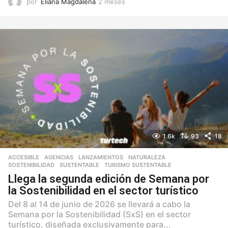
por
Eliana Magdalena
2 meses
2
m
e
s
e
s
1.6k
93
18
ACCESIBLE
,
AGENCIAS
,
LANZAMIENTOS
,
NATURALEZA
,
SOSTENIBILIDAD
,
SUSTENTABLE
,
TURISMO SUSTENTABLE
Llega la segunda edición de Semana por
la Sostenibilidad en el sector turístico
Del 8 al 14 de junio de 2026 se llevará a cabo la
Semana por la Sostenibilidad (SxS) en el sector
turístico, diseñada exclusivamente para...