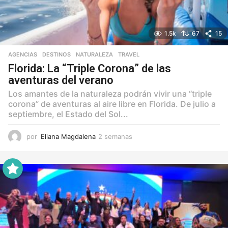
1.5k
67
15
AGENCIAS
,
DESTINOS
,
NATURALEZA
,
TRAVEL
Florida: La “Triple Corona” de las
aventuras del verano
Los amantes de la naturaleza podrán vivir una “triple
corona” de aventuras al aire libre en Florida. De julio a
septiembre, el Estado del Sol...
por
Eliana Magdalena
2 semanas
2
s
e
m
a
n
a
s