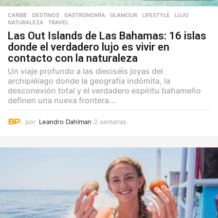
CARIBE
,
DESTINOS
,
GASTRONOMÍA
,
GLAMOUR
,
LIFESTYLE
,
LUJO
,
NATURALEZA
,
TRAVEL
Las Out Islands de Las Bahamas: 16 islas
donde el verdadero lujo es vivir en
contacto con la naturaleza
Un viaje profundo a las dieciséis joyas del
archipiélago donde la geografía indómita, la
desconexión total y el verdadero espíritu bahameño
definen una nueva frontera...
por
Leandro Dahlman
2 semanas
2
s
e
m
a
n
a
s