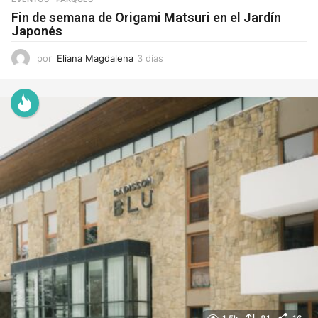
Fin de semana de Origami Matsuri en el Jardín
Japonés
por
Eliana Magdalena
3 días
3
d
í
a
s