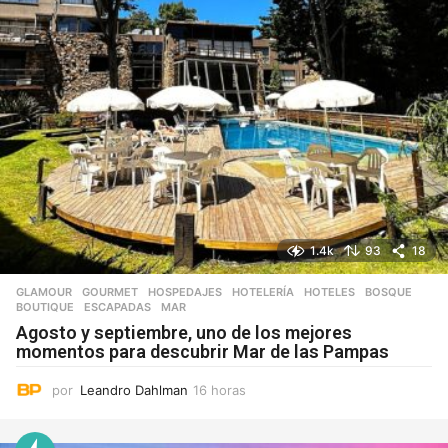
1.4k
93
18
GLAMOUR
,
GOURMET
,
HOSPEDAJES
,
HOTELERÍA
,
HOTELES
BOSQUE
,
BOUTIQUE
,
ESCAPADAS
,
MAR
Agosto y septiembre, uno de los mejores
momentos para descubrir Mar de las Pampas
por
Leandro Dahlman
16 horas
1
6
h
o