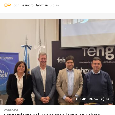
por
Leandro Dahlman
3 días
3
d
í
a
s
1.4k
54
14
AGENCIAS