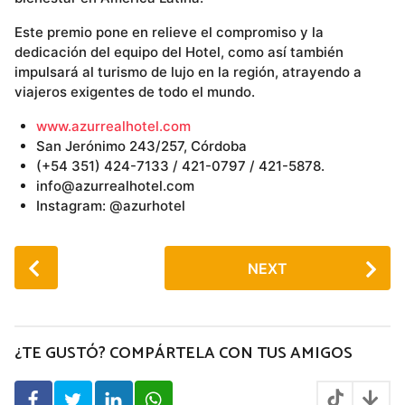
Este premio pone en relieve el compromiso y la
dedicación del equipo del Hotel, como así también
impulsará al turismo de lujo en la región, atrayendo a
viajeros exigentes de todo el mundo.
www.azurrealhotel.com
San Jerónimo 243/257, Córdoba
(+54 351) 424-7133 / 421-0797 / 421-5878.
info@azurrealhotel.com
Instagram: @azurhotel
P
NEXT
o
s
t
P
¿TE GUSTÓ? COMPÁRTELA CON TUS AMIGOS
a
g