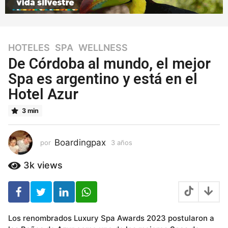
HOTELES
,
SPA
,
WELLNESS
3
a
De Córdoba al mundo, el mejor
ñ
Spa es argentino y está en el
o
Hotel Azur
s
3
3 min
a
ñ
o
Boardingpax
por
3 años
3
s
a
ñ
3k
views
o
s
Los renombrados Luxury Spa Awards 2023 postularon a