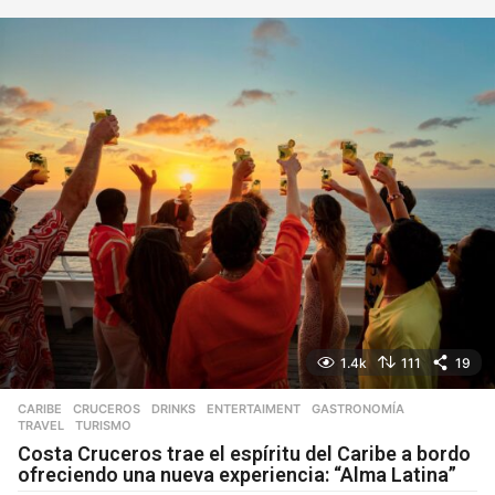
í
a
1.4k
111
19
CARIBE
,
CRUCEROS
,
DRINKS
,
ENTERTAIMENT
,
GASTRONOMÍA
,
TRAVEL
,
TURISMO
Costa Cruceros trae el espíritu del Caribe a bordo
ofreciendo una nueva experiencia: “Alma Latina”