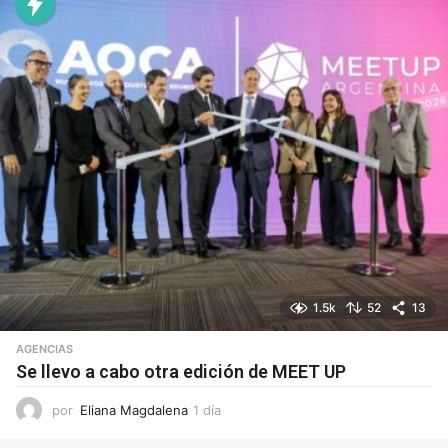
r
a
s
1.5k
52
13
AGENCIAS
Se llevo a cabo otra edición de MEET UP
por
Eliana Magdalena
1 día
1
d