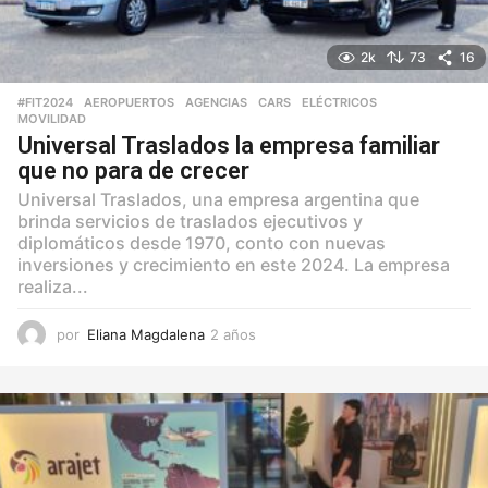
2k
73
16
#FIT2024
,
AEROPUERTOS
,
AGENCIAS
,
CARS
,
ELÉCTRICOS
,
MOVILIDAD
Universal Traslados la empresa familiar
que no para de crecer
Universal Traslados, una empresa argentina que
brinda servicios de traslados ejecutivos y
diplomáticos desde 1970, conto con nuevas
inversiones y crecimiento en este 2024. La empresa
realiza...
por
Eliana Magdalena
2 años
2
a
ñ
o
s