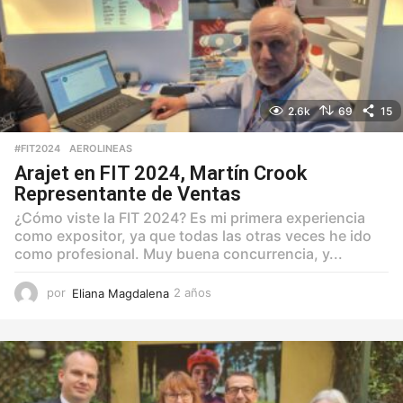
2.6k
69
15
#FIT2024
,
AEROLINEAS
Arajet en FIT 2024, Martín Crook
Representante de Ventas
¿Cómo viste la FIT 2024? Es mi primera experiencia
como expositor, ya que todas las otras veces he ido
como profesional. Muy buena concurrencia, y...
por
Eliana Magdalena
2 años
2
a
ñ
o
s