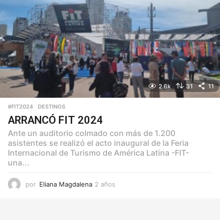
2.6k
31
11
#FIT2024
,
DESTINOS
ARRANCÓ FIT 2024
Ante un auditorio colmado con más de 1.200
asistentes se realizó el acto inaugural de la Feria
Internacional de Turismo de América Latina -FIT-
una...
por
Eliana Magdalena
2 años
2
a
ñ
o