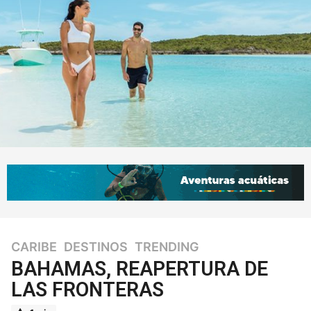
CARIBE
,
DESTINOS
,
TRENDING
6
a
BAHAMAS, REAPERTURA DE
ñ
LAS FRONTERAS
o
s