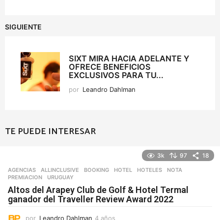
SIGUIENTE
SIXT MIRA HACIA ADELANTE Y
OFRECE BENEFICIOS
EXCLUSIVOS PARA TU...
por
Leandro Dahlman
TE PUEDE INTERESAR
3k
97
18
AGENCIAS
ALLINCLUSIVE
,
BOOKING
,
HOTEL
,
HOTELES
,
NOTA
,
PREMIACION
,
URUGUAY
Altos del Arapey Club de Golf & Hotel Termal
ganador del Traveller Review Award 2022
por
Leandro Dahlman
4 años
4