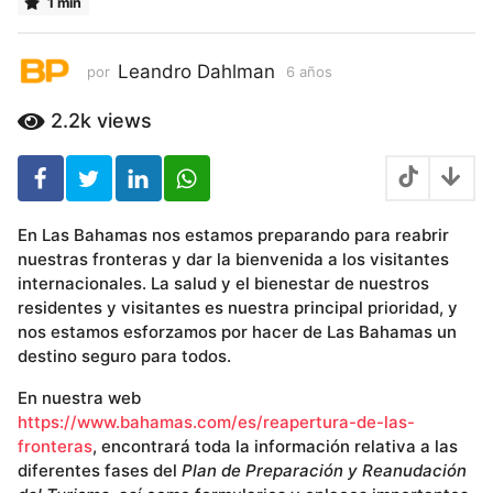
1 min
6
a
ñ
Leandro Dahlman
por
6 años
6
o
a
ñ
s
2.2k
views
o
s
En Las Bahamas nos estamos preparando para reabrir
nuestras fronteras y dar la bienvenida a los visitantes
internacionales. La salud y el bienestar de nuestros
residentes y visitantes es nuestra principal prioridad, y
nos estamos esforzamos por hacer de Las Bahamas un
destino seguro para todos.
En nuestra web
https://www.bahamas.com/es/reapertura-de-las-
fronteras
, encontrará toda la información relativa a las
diferentes fases del
Plan de Preparación y Reanudación