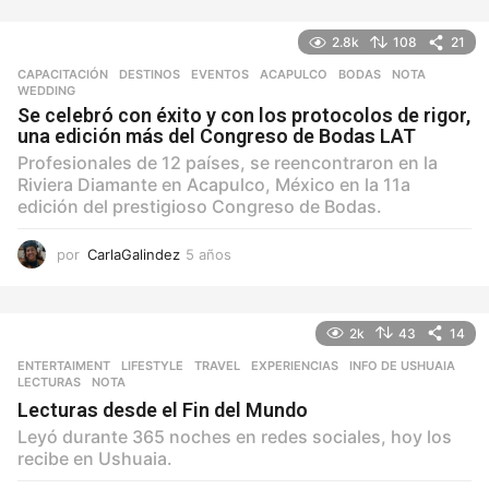
ñ
o
2.8k
108
21
s
CAPACITACIÓN
,
DESTINOS
,
EVENTOS
ACAPULCO
,
BODAS
,
NOTA
,
WEDDING
Se celebró con éxito y con los protocolos de rigor,
una edición más del Congreso de Bodas LAT
Profesionales de 12 países, se reencontraron en la
Riviera Diamante en Acapulco, México en la 11a
edición del prestigioso Congreso de Bodas.
por
CarlaGalindez
5 años
5
a
ñ
o
2k
43
14
s
ENTERTAIMENT
,
LIFESTYLE
,
TRAVEL
EXPERIENCIAS
,
INFO DE USHUAIA
,
LECTURAS
,
NOTA
Lecturas desde el Fin del Mundo
Leyó durante 365 noches en redes sociales, hoy los
recibe en Ushuaia.