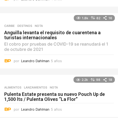
a
ñ
o
1.8k
82
16
s
CARIBE
,
DESTINOS
NOTA
Anguilla levanta el requisito de cuarentena a
turistas internacionales
El cobro por pruebas de COVID-19 se reanudará el 1
de octubre de 2021
por
Leandro Dahlman
5 años
5
a
ñ
o
2.2k
98
18
s
ALIMENTOS
,
LANZAMIENTOS
NOTA
Pulenta Estate presenta su nuevo Pouch Up de
1,500 lts / Pulenta Olives “La Flor”
por
Leandro Dahlman
5 años
5
a