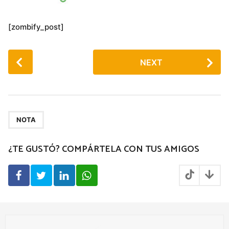
[zombify_post]
P
NEXT
o
s
t
P
a
NOTA
g
¿TE GUSTÓ? COMPÁRTELA CON TUS AMIGOS
i
n
a
t
i
o
n