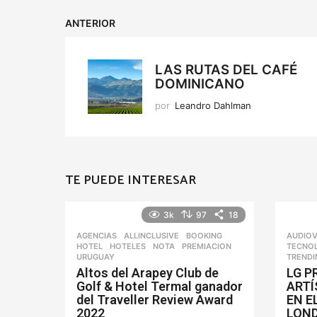
ANTERIOR
LAS RUTAS DEL CAFÉ
DOMINICANO
por
Leandro Dahlman
TE PUEDE INTERESAR
3k
97
18
AGENCIAS
ALLINCLUSIVE
,
BOOKING
,
AUDIOV
HOTEL
,
HOTELES
,
NOTA
,
PREMIACION
,
TECNO
URUGUAY
TRENDI
Altos del Arapey Club de
LG P
Golf & Hotel Termal ganador
ARTÍ
del Traveller Review Award
EN E
2022
LON