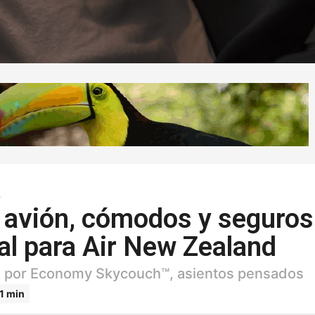
L
n avión, cómodos y seguros
al para Air New Zealand
da por Economy Skycouch™, asientos pensados
1 min