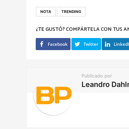
t
P
,
NOTA
TRENDING
a
g
¿TE GUSTÓ? COMPÁRTELA CON TUS A
i
n
Facebook
Twitter
Linked
a
t
i
Publicado por
o
Leandro Dah
n