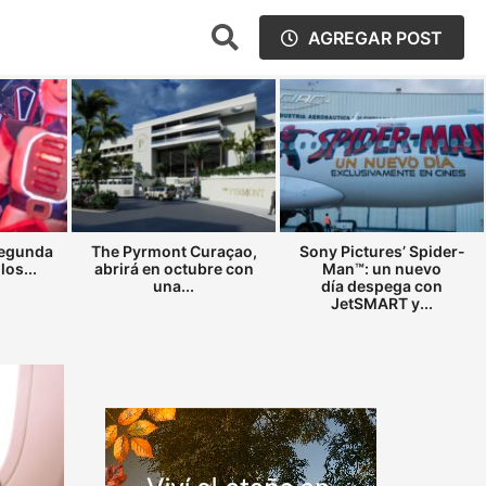
AGREGAR POST
segunda
The Pyrmont Curaçao,
Sony Pictures’ Spider-
los...
abrirá en octubre con
Man™: un nuevo
una...
día despega con
JetSMART y...