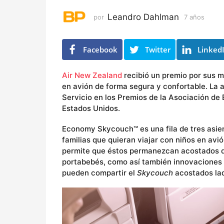
o
s
Leandro Dahlman
por
7 años
7
a
ñ
o
Facebook
Twitter
Linked
s
Air New Zealand
recibió un premio por sus m
en avión de forma segura y confortable. La a
Servicio en los Premios de la Asociación de
Estados Unidos.
Economy Skycouch™ es una fila de tres asient
familias que quieran viajar con niños en avi
permite que éstos permanezcan acostados du
portabebés, como así también innovaciones
pueden compartir el
Skycouch
acostados lad