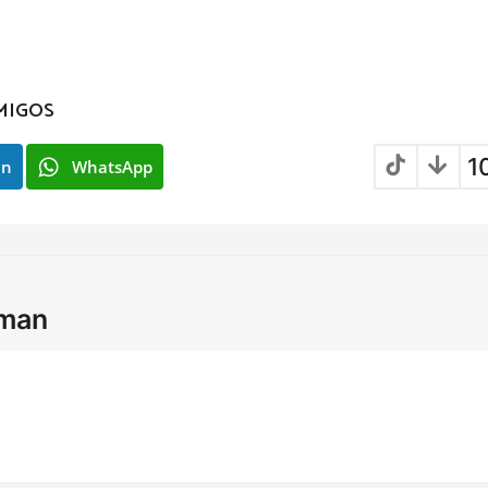
MIGOS
1
In
WhatsApp
lman