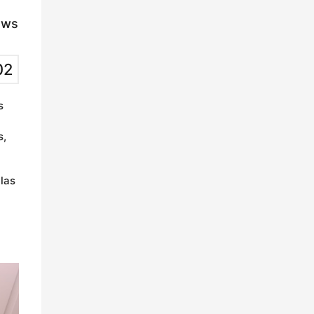
ews
02
s
s,
las