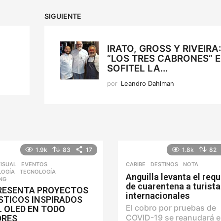
SIGUIENTE
IRATO, GROSS Y RIVEIRA
“LOS TRES CABRONES” 
SOFITEL LA...
por
Leandro Dahlman
1.9k
83
17
1.8k
82
ISUAL
,
EVENTOS
,
CARIBE
,
DESTINOS
NOTA
LOGÍA
TECNOLOGÍA
,
Anguilla levanta el requ
NG
de cuarentena a turist
RESENTA PROYECTOS
internacionales
STICOS INSPIRADOS
El cobro por pruebas de
L OLED EN TODO
COVID-19 se reanudará el
DRES