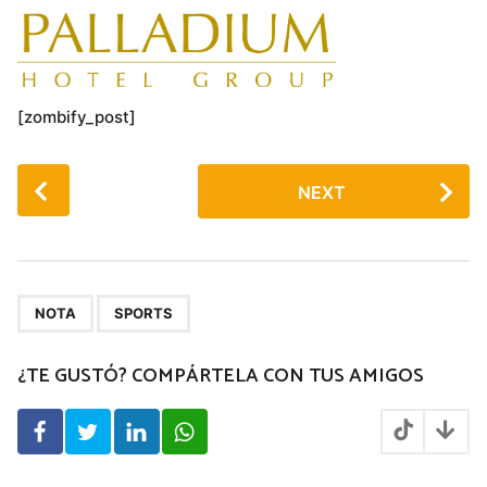
[zombify_post]
P
NEXT
o
s
t
P
,
a
NOTA
SPORTS
g
¿TE GUSTÓ? COMPÁRTELA CON TUS AMIGOS
i
n
a
t