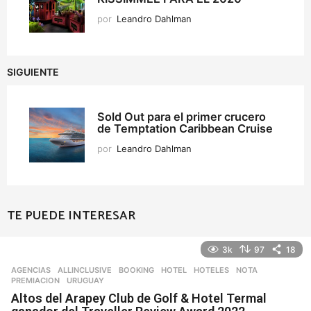
por
Leandro Dahlman
SIGUIENTE
Sold Out para el primer crucero
de Temptation Caribbean Cruise
por
Leandro Dahlman
TE PUEDE INTERESAR
3k
97
18
AGENCIAS
ALLINCLUSIVE
,
BOOKING
,
HOTEL
,
HOTELES
,
NOTA
,
PREMIACION
,
URUGUAY
Altos del Arapey Club de Golf & Hotel Termal