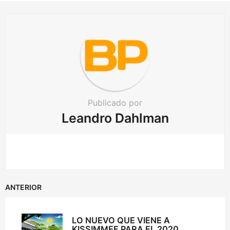
i
o
n
Publicado por
Leandro Dahlman
ANTERIOR
LO NUEVO QUE VIENE A
KISSIMMEE PARA EL 2020