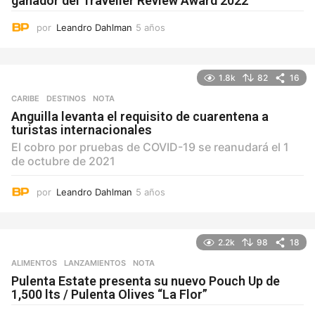
ganador del Traveller Review Award 2022
por
Leandro Dahlman
5 años
5
a
ñ
o
1.8k
82
16
s
CARIBE
,
DESTINOS
NOTA
Anguilla levanta el requisito de cuarentena a
turistas internacionales
El cobro por pruebas de COVID-19 se reanudará el 1
de octubre de 2021
por
Leandro Dahlman
5 años
5
a
ñ
o
2.2k
98
18
s
ALIMENTOS
,
LANZAMIENTOS
NOTA
Pulenta Estate presenta su nuevo Pouch Up de
1,500 lts / Pulenta Olives “La Flor”