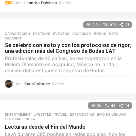
por
Leandro Dahlman
5 años
5
a
ñ
o
2.8k
108
21
s
CAPACITACIÓN
,
DESTINOS
,
EVENTOS
ACAPULCO
,
BODAS
,
NOTA
,
WEDDING
Se celebró con éxito y con los protocolos de rigor,
una edición más del Congreso de Bodas LAT
Profesionales de 12 países, se reencontraron en la
Riviera Diamante en Acapulco, México en la 11a
edición del prestigioso Congreso de Bodas.
por
CarlaGalindez
5 años
5
a
ñ
o
2k
43
14
s
ENTERTAIMENT
,
LIFESTYLE
,
TRAVEL
EXPERIENCIAS
,
INFO DE USHUAIA
,
LECTURAS
,
NOTA
Lecturas desde el Fin del Mundo
Leyó durante 365 noches en redes sociales, hoy los