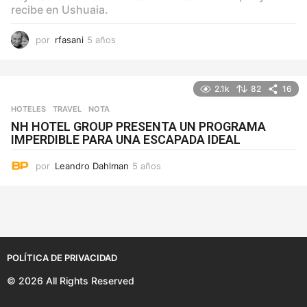
recibe en Ushuaia.
por
rfasani
5 años
5
a
ñ
o
2.1k
82
16
s
HOTELES
,
TRAVEL
NOTA
NH HOTEL GROUP PRESENTA UN PROGRAMA
IMPERDIBLE PARA UNA ESCAPADA IDEAL
por
Leandro Dahlman
5 años
5
a
ñ
o
s
POLÍTICA DE PRIVACIDAD
© 2026 All Rights Reserved