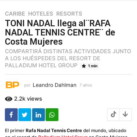
CARIBE
,
HOTELES
,
RESORTS
7
a
TONI NADAL llega al¨RAFA
ñ
NADAL TENNIS CENTRE¨ de
o
Costa Mujeres
s
7
COMPARTIRÁ DISTINTAS ACTIVIDADES JUNTO
a
A LOS HUÉSPEDES DEL RESORT DE
ñ
PALLADIUM HOTEL GROUP
1 min
o
s
Leandro Dahlman
por
7 años
7
a
ñ
2.2k
views
o
s
El primer
Rafa Nadal Tennis Centre
del mundo, ubicado