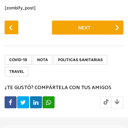
[zombify_post]
P
NEXT
o
s
t
P
,
,
,
a
COVID-19
NOTA
POLITICAS SANITARIAS
g
TRAVEL
i
n
¿TE GUSTÓ? COMPÁRTELA CON TUS AMIGOS
a
t
i
o
n