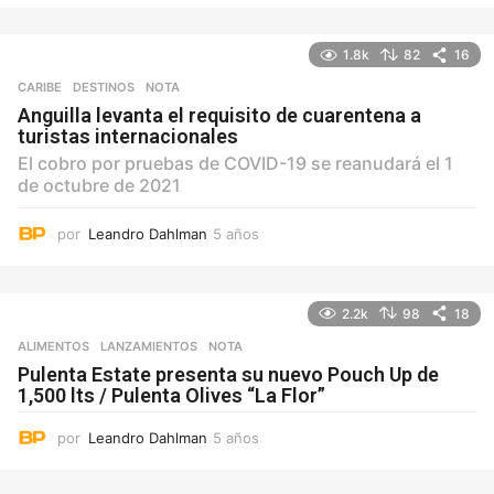
ñ
o
1.8k
82
16
s
CARIBE
,
DESTINOS
NOTA
Anguilla levanta el requisito de cuarentena a
turistas internacionales
El cobro por pruebas de COVID-19 se reanudará el 1
de octubre de 2021
por
Leandro Dahlman
5 años
5
a
ñ
o
2.2k
98
18
s
ALIMENTOS
,
LANZAMIENTOS
NOTA
Pulenta Estate presenta su nuevo Pouch Up de
1,500 lts / Pulenta Olives “La Flor”
por
Leandro Dahlman
5 años
5
a
ñ