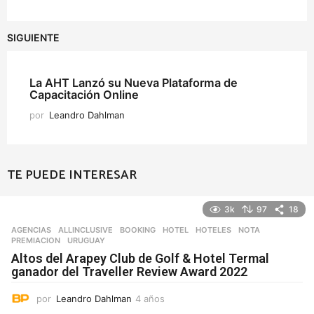
SIGUIENTE
La AHT Lanzó su Nueva Plataforma de
Capacitación Online
por
Leandro Dahlman
TE PUEDE INTERESAR
3k
97
18
AGENCIAS
ALLINCLUSIVE
,
BOOKING
,
HOTEL
,
HOTELES
,
NOTA
,
PREMIACION
,
URUGUAY
Altos del Arapey Club de Golf & Hotel Termal
ganador del Traveller Review Award 2022
por
Leandro Dahlman
4 años
4
a