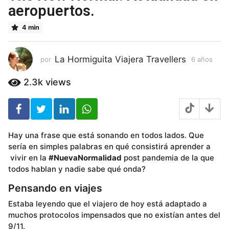
ñ
aeropuertos.
o
s
4 min
6
a
ñ
La Hormiguita Viajera Travellers
por
6 años
6
o
a
ñ
s
2.3k
views
o
s
Hay una frase que está sonando en todos lados. Que
sería en simples palabras en qué consistirá aprender a
vivir en la
#NuevaNormalidad
post pandemia de la que
todos hablan y nadie sabe qué onda?
Pensando en viajes
Estaba leyendo que el viajero de hoy está adaptado a
muchos protocolos impensados que no existían antes del
9/11.