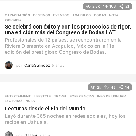
o
2.8k
108
21
s
CAPACITACIÓN
,
DESTINOS
,
EVENTOS
ACAPULCO
,
BODAS
,
NOTA
,
WEDDING
Se celebró con éxito y con los protocolos de rigor,
una edición más del Congreso de Bodas LAT
Profesionales de 12 países, se reencontraron en la
Riviera Diamante en Acapulco, México en la 11a
edición del prestigioso Congreso de Bodas.
por
CarlaGalindez
5 años
5
a
ñ
o
2k
43
14
s
ENTERTAIMENT
,
LIFESTYLE
,
TRAVEL
EXPERIENCIAS
,
INFO DE USHUAIA
,
LECTURAS
,
NOTA
Lecturas desde el Fin del Mundo
Leyó durante 365 noches en redes sociales, hoy los
recibe en Ushuaia.
por
rfasani
5 años
5