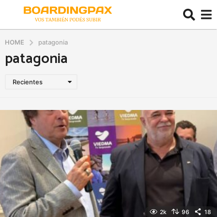
HOME
patagonia
patagonia
Recientes
2k
96
18