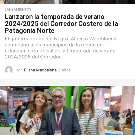
LANZAMIENTOS
Lanzaron la temporada de verano
2024/2025 del Corredor Costero de la
Patagonia Norte
El gobernador de Río Negro, Alberto Weretilneck,
acompañó a los municipios de la región en
el lanzamiento oficial de la temporada de verano
2024/2025 del Corredor...
por
Eliana Magdalena
2 años
2
a
ñ
o
s