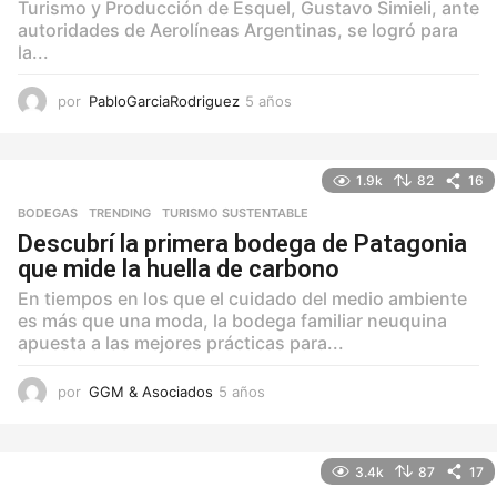
Turismo y Producción de Esquel, Gustavo Simieli, ante
autoridades de Aerolíneas Argentinas, se logró para
la...
por
PabloGarciaRodriguez
5 años
5
a
ñ
o
1.9k
82
16
s
BODEGAS
,
TRENDING
,
TURISMO SUSTENTABLE
Descubrí la primera bodega de Patagonia
que mide la huella de carbono
En tiempos en los que el cuidado del medio ambiente
es más que una moda, la bodega familiar neuquina
apuesta a las mejores prácticas para...
por
GGM & Asociados
5 años
5
a
ñ
o
3.4k
87
17
s