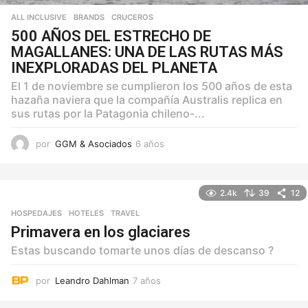
ALL INCLUSIVE
,
BRANDS
,
CRUCEROS
500 AÑOS DEL ESTRECHO DE
MAGALLANES: UNA DE LAS RUTAS MÁS
INEXPLORADAS DEL PLANETA
El 1 de noviembre se cumplieron los 500 años de esta
hazaña naviera que la compañía Australis replica en
sus rutas por la Patagonia chileno-...
por
GGM & Asociados
6 años
6
a
ñ
o
2.4k
39
12
s
HOSPEDAJES
,
HOTELES
,
TRAVEL
Primavera en los glaciares
Estas buscando tomarte unos días de descanso ?
por
Leandro Dahlman
7 años
7
a
ñ