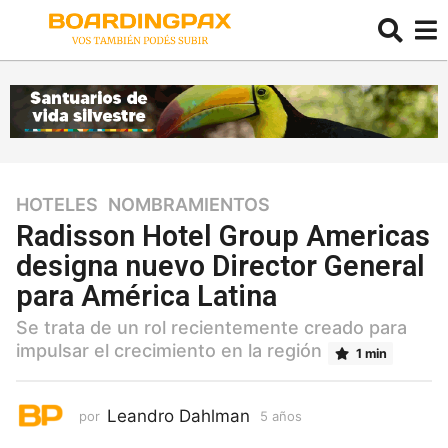
HOTELES
,
NOMBRAMIENTOS
5
a
Radisson Hotel Group Americas
ñ
designa nuevo Director General
o
para América Latina
s
5
Se trata de un rol recientemente creado para
a
impulsar el crecimiento en la región
1 min
ñ
o
s
Leandro Dahlman
por
5 años
5
a