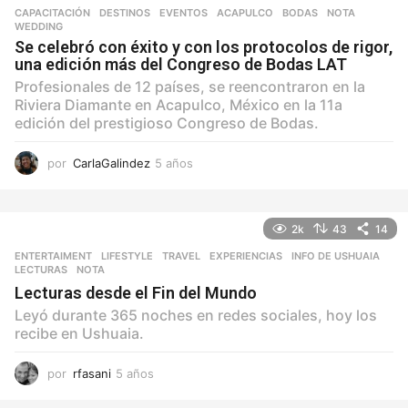
CAPACITACIÓN
,
DESTINOS
,
EVENTOS
ACAPULCO
,
BODAS
,
NOTA
,
WEDDING
Se celebró con éxito y con los protocolos de rigor,
una edición más del Congreso de Bodas LAT
Profesionales de 12 países, se reencontraron en la
Riviera Diamante en Acapulco, México en la 11a
edición del prestigioso Congreso de Bodas.
por
CarlaGalindez
5 años
5
a
ñ
o
2k
43
14
s
ENTERTAIMENT
,
LIFESTYLE
,
TRAVEL
EXPERIENCIAS
,
INFO DE USHUAIA
,
LECTURAS
,
NOTA
Lecturas desde el Fin del Mundo
Leyó durante 365 noches en redes sociales, hoy los
recibe en Ushuaia.
por
rfasani
5 años
5
a
ñ