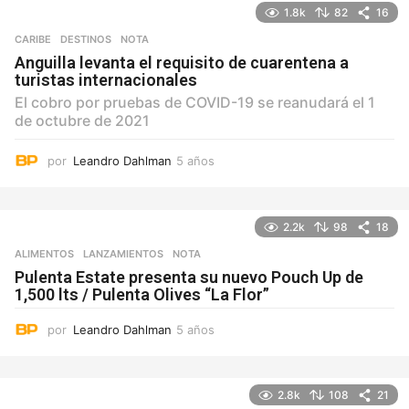
1.8k
82
16
s
CARIBE
,
DESTINOS
NOTA
Anguilla levanta el requisito de cuarentena a
turistas internacionales
El cobro por pruebas de COVID-19 se reanudará el 1
de octubre de 2021
por
Leandro Dahlman
5 años
5
a
ñ
o
2.2k
98
18
s
ALIMENTOS
,
LANZAMIENTOS
NOTA
Pulenta Estate presenta su nuevo Pouch Up de
1,500 lts / Pulenta Olives “La Flor”
por
Leandro Dahlman
5 años
5
a
ñ
o
2.8k
108
21
s