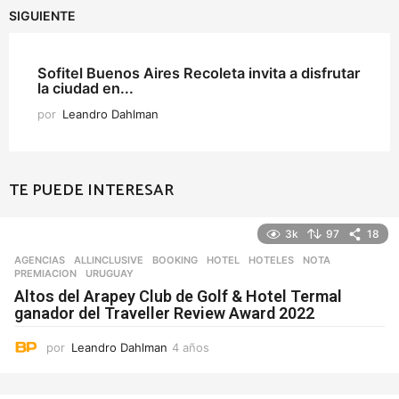
SIGUIENTE
Sofitel Buenos Aires Recoleta invita a disfrutar
la ciudad en...
por
Leandro Dahlman
TE PUEDE INTERESAR
3k
97
18
AGENCIAS
ALLINCLUSIVE
,
BOOKING
,
HOTEL
,
HOTELES
,
NOTA
,
PREMIACION
,
URUGUAY
Altos del Arapey Club de Golf & Hotel Termal
ganador del Traveller Review Award 2022
por
Leandro Dahlman
4 años
4
a
ñ
o