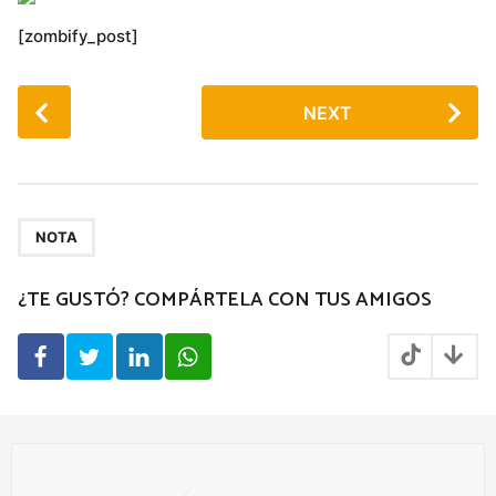
[zombify_post]
P
NEXT
o
s
t
P
a
NOTA
g
¿TE GUSTÓ? COMPÁRTELA CON TUS AMIGOS
i
n
a
t
i
o
n