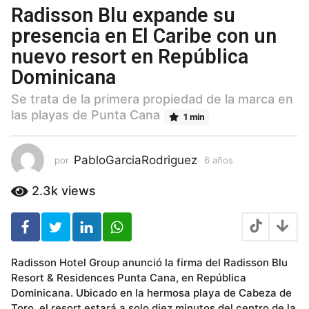
a
Radisson Blu expande su
ñ
presencia en El Caribe con un
o
nuevo resort en República
s
6
Dominicana
a
Se trata de la primera propiedad de la marca en
ñ
las playas de Punta Cana
o
1 min
s
PabloGarciaRodriguez
por
6 años
6
a
ñ
2.3k
views
o
s
Radisson Hotel Group anunció la firma del Radisson Blu
Resort & Residences Punta Cana, en República
Dominicana. Ubicado en la hermosa playa de Cabeza de
Toro, el resort estará a solo diez minutos del centro de la