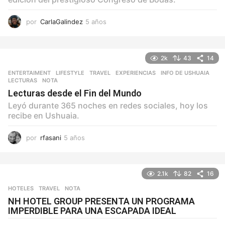
por
CarlaGalindez
5 años
5
a
ñ
o
2k
43
14
s
ENTERTAIMENT
,
LIFESTYLE
,
TRAVEL
EXPERIENCIAS
,
INFO DE USHUAIA
,
LECTURAS
,
NOTA
Lecturas desde el Fin del Mundo
Leyó durante 365 noches en redes sociales, hoy los
recibe en Ushuaia.
por
rfasani
5 años
5
a
ñ
o
2.1k
82
16
s
HOTELES
,
TRAVEL
NOTA
NH HOTEL GROUP PRESENTA UN PROGRAMA
IMPERDIBLE PARA UNA ESCAPADA IDEAL