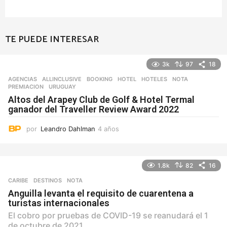
TE PUEDE INTERESAR
3k
97
18
AGENCIAS
ALLINCLUSIVE
,
BOOKING
,
HOTEL
,
HOTELES
,
NOTA
,
PREMIACION
,
URUGUAY
Altos del Arapey Club de Golf & Hotel Termal
ganador del Traveller Review Award 2022
por
Leandro Dahlman
4 años
4
a
ñ
o
1.8k
82
16
s
CARIBE
,
DESTINOS
NOTA
Anguilla levanta el requisito de cuarentena a
turistas internacionales
El cobro por pruebas de COVID-19 se reanudará el 1
de octubre de 2021