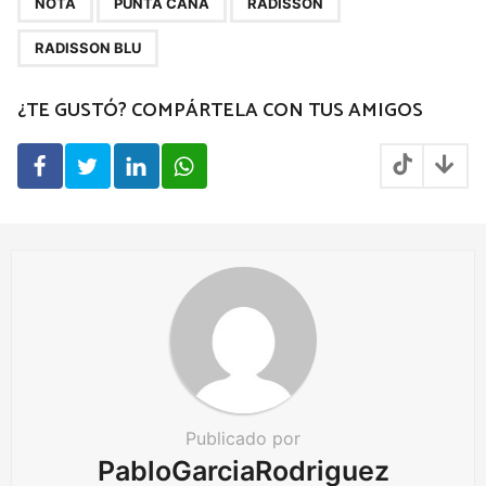
a
NOTA
PUNTA CANA
RADISSON
g
RADISSON BLU
i
n
¿TE GUSTÓ? COMPÁRTELA CON TUS AMIGOS
a
t
i
o
n
Publicado por
PabloGarciaRodriguez