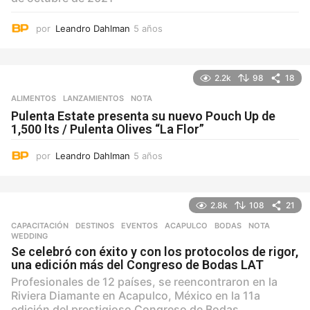
por
Leandro Dahlman
5 años
5
a
ñ
o
2.2k
98
18
s
ALIMENTOS
,
LANZAMIENTOS
NOTA
Pulenta Estate presenta su nuevo Pouch Up de
1,500 lts / Pulenta Olives “La Flor”
por
Leandro Dahlman
5 años
5
a
ñ
o
2.8k
108
21
s
CAPACITACIÓN
,
DESTINOS
,
EVENTOS
ACAPULCO
,
BODAS
,
NOTA
,
WEDDING
Se celebró con éxito y con los protocolos de rigor,
una edición más del Congreso de Bodas LAT
Profesionales de 12 países, se reencontraron en la
Riviera Diamante en Acapulco, México en la 11a
edición del prestigioso Congreso de Bodas.