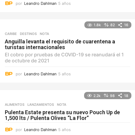
por
Leandro Dahlman
5 años
5
a
ñ
o
1.8k
82
16
s
CARIBE
,
DESTINOS
NOTA
Anguilla levanta el requisito de cuarentena a
turistas internacionales
El cobro por pruebas de COVID-19 se reanudará el 1
de octubre de 2021
por
Leandro Dahlman
5 años
5
a
ñ
o
2.2k
98
18
s
ALIMENTOS
,
LANZAMIENTOS
NOTA
Pulenta Estate presenta su nuevo Pouch Up de
1,500 lts / Pulenta Olives “La Flor”
por
Leandro Dahlman
5 años
5