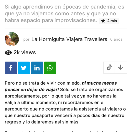
ñ
Si algo aprendimos en épocas de pandemia, es
o
que ya no viajemos como antes y que ya no
s
habrá espacio para improvisaciones.
6
2 min
a
ñ
La Hormiguita Viajera Travellers
por
6 años
6
o
a
s
ñ
2k
views
o
s
Pero no se trata de vivir con miedo,
ni mucho menos
pensar en dejar de viajar!
Solo se trata de organizarnos
apropiadamente, por lo que tal vez ya no haremos la
valija a último momento, ni recordaremos en el
aeropuerto que no contratamos la asistencia al viajero o
que nuestro pasaporte vencerá a pocos días de nuestro
regreso y lo dejaremos así sin más.