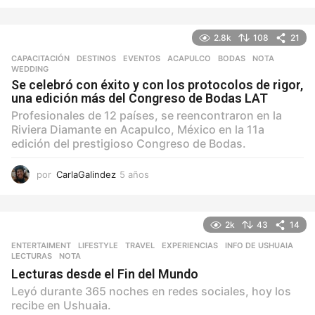
a
ñ
o
2.8k
108
21
s
CAPACITACIÓN
,
DESTINOS
,
EVENTOS
ACAPULCO
,
BODAS
,
NOTA
,
WEDDING
Se celebró con éxito y con los protocolos de rigor,
una edición más del Congreso de Bodas LAT
Profesionales de 12 países, se reencontraron en la
Riviera Diamante en Acapulco, México en la 11a
edición del prestigioso Congreso de Bodas.
por
CarlaGalindez
5 años
5
a
ñ
o
2k
43
14
s
ENTERTAIMENT
,
LIFESTYLE
,
TRAVEL
EXPERIENCIAS
,
INFO DE USHUAIA
,
LECTURAS
,
NOTA
Lecturas desde el Fin del Mundo
Leyó durante 365 noches en redes sociales, hoy los
recibe en Ushuaia.