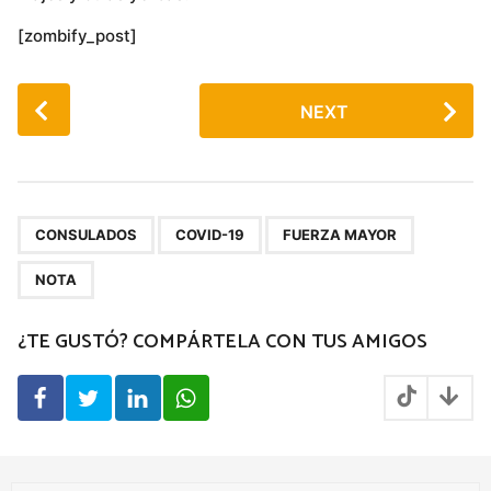
[zombify_post]
P
NEXT
o
s
t
P
,
,
,
a
CONSULADOS
COVID-19
FUERZA MAYOR
g
NOTA
i
n
¿TE GUSTÓ? COMPÁRTELA CON TUS AMIGOS
a
t
i
o
n