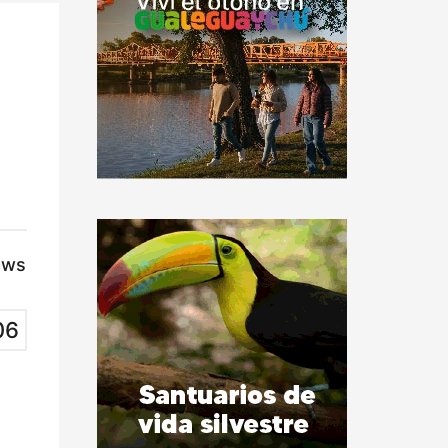
ews
06
a