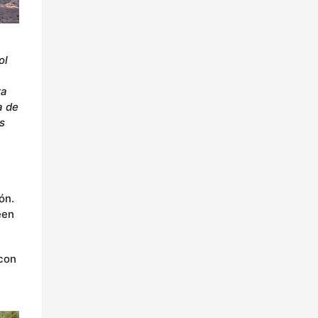
ol
ra
a de
s
ón.
een
 con