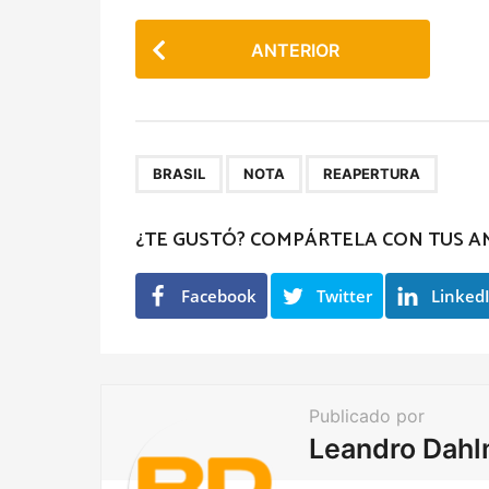
P
ANTERIOR
o
s
t
P
,
,
BRASIL
NOTA
REAPERTURA
a
g
¿TE GUSTÓ? COMPÁRTELA CON TUS A
i
n
Facebook
Twitter
Linked
a
t
i
Publicado por
o
Leandro Dah
n