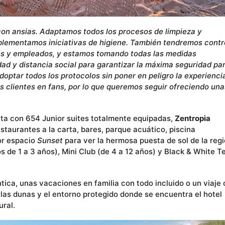
on ansias. Adaptamos todos los procesos de limpieza y
plementamos iniciativas de higiene. También tendremos contr
s y empleados, y estamos tomando todas las medidas
dad y distancia social para garantizar la máxima seguridad pa
optar todos los protocolos sin poner en peligro la experienci
os clientes en fans, por lo que queremos seguir ofreciendo una
a con 654 Junior suites totalmente equipadas,
Zentropia
staurantes a la carta, bares, parque acuático, piscina
or espacio
Sunset
para ver la hermosa puesta de sol de la regi
 de 1 a 3 años), Mini Club (de 4 a 12 años) y Black & White T
ica, unas vacaciones en familia con todo incluido o un viaje
 las dunas y el entorno protegido donde se encuentra el hotel
ural.