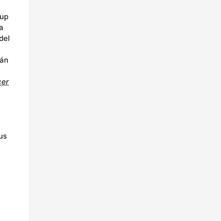
oup
a
del
rán
cer
s
us