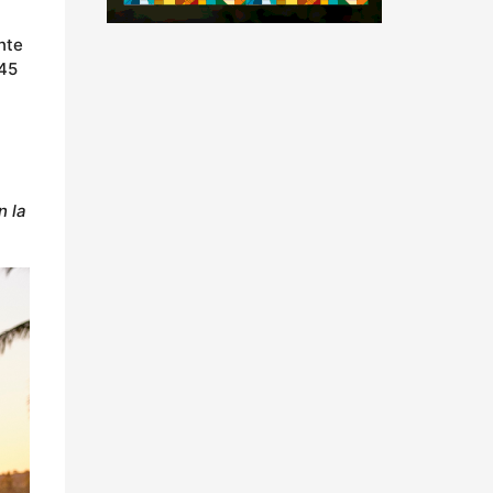
nte
 45
n la