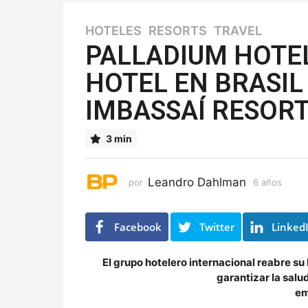
HOTELES
,
RESORTS
,
TRAVEL
6
a
PALLADIUM HOTE
ñ
HOTEL EN BRASIL
o
s
IMBASSAÍ RESORT
6
a
ñ
3 min
o
s
Leandro Dahlman
por
6 años
6
a
ñ
o
Facebook
Twitter
Linked
s
El grupo hotelero internacional reabre su
garantizar la salu
em