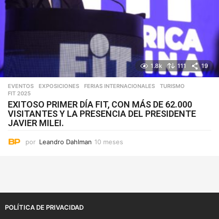
1.8k
111
19
EVENTOS
,
EXPOSICIONES
,
FERIAS INTERNACIONALES
,
TURISMO
FIT 2025
EXITOSO PRIMER DÍA FIT, CON MÁS DE 62.000
VISITANTES Y LA PRESENCIA DEL PRESIDENTE
JAVIER MILEI.
por
Leandro Dahlman
10 meses
1
0
m
e
s
e
s
POLÍTICA DE PRIVACIDAD