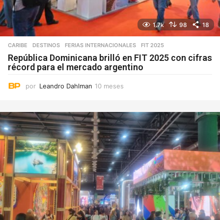
1.7k
98
18
CARIBE
,
DESTINOS
,
FERIAS INTERNACIONALES
FIT 2025
República Dominicana brilló en FIT 2025 con cifras
récord para el mercado argentino
por
Leandro Dahlman
10 meses
1
0
m
e
s
e
s