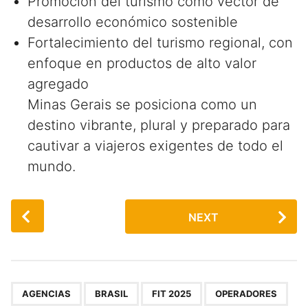
Promoción del turismo como vector de
desarrollo económico sostenible
Fortalecimiento del turismo regional, con
enfoque en productos de alto valor
agregado
Minas Gerais se posiciona como un
destino vibrante, plural y preparado para
cautivar a viajeros exigentes de todo el
mundo.
P
NEXT
o
s
t
P
,
,
,
a
AGENCIAS
BRASIL
FIT 2025
OPERADORES