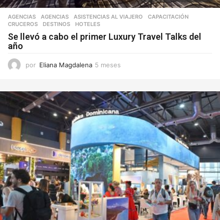
AGENCIAS
AGENCIAS
,
ASISTENCIAS AL VIAJERO
,
CAPACITACIÓN
,
CRUCEROS
,
DESTINOS
,
HOTELES
Se llevó a cabo el primer Luxury Travel Talks del
año
por
Eliana Magdalena
5 meses
5
m
e
s
e
s