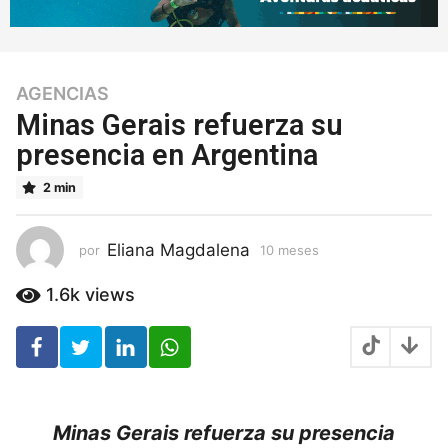
AGENCIAS
1
0
Minas Gerais refuerza su
m
presencia en Argentina
e
s
2 min
e
s
1
Eliana Magdalena
por
10 meses
1
0
0
m
m
1.6k
views
e
e
s
s
e
e
s
s
Minas Gerais refuerza su presencia