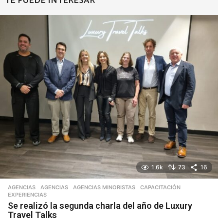
TE PUEDE INTERESAR
1.6k
73
16
AGENCIAS
AGENCIAS
,
AGENCIAS MINORISTAS
,
CAPACITACIÓN
,
EXPERIENCIAS
Se realizó la segunda charla del año de Luxury
Travel Talks