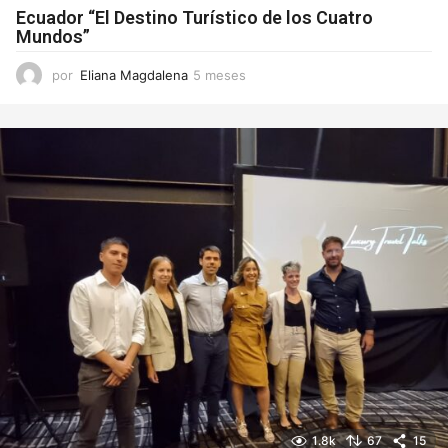
Ecuador “El Destino Turístico de los Cuatro
Mundos”
por
Eliana Magdalena
5 meses
5
m
e
s
e
s
1.8k
67
15