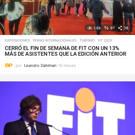
1.6k
97
18
EXPOSICIONES
,
FERIAS INTERNACIONALES
,
TURISMO
FIT 2025
CERRÓ EL FIN DE SEMANA DE FIT CON UN 13%
MÁS DE ASISTENTES QUE LA EDICIÓN ANTERIOR
por
Leandro Dahlman
10 meses
1
0
m
e
s
e
s