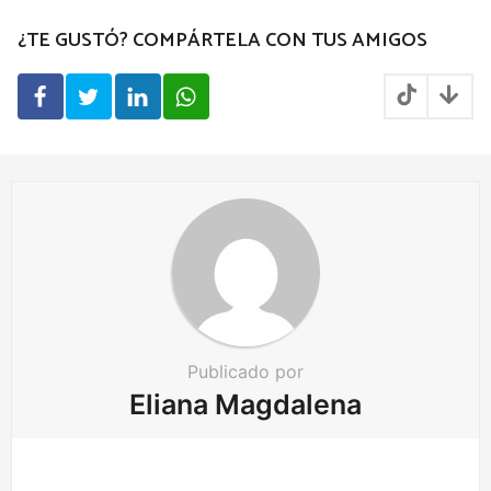
g
¿TE GUSTÓ? COMPÁRTELA CON TUS AMIGOS
i
n
a
t
i
o
n
Publicado por
Eliana Magdalena