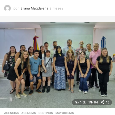
por
Eliana Magdalena
2 meses
2
m
e
s
e
s
1.5k
64
15
AGENCIAS
AGENCIAS
,
DESTINOS
,
MAYORISTAS