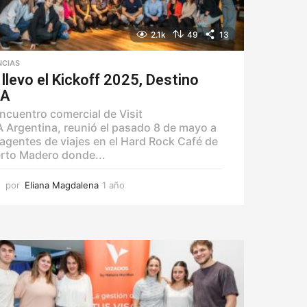
2.1k
49
13
NCIAS
 llevo el Kickoff 2025, Destino
A
encuentro comercial de Visit
 Argentina, reunió el pasado 8 de mayo a
 agentes de viajes en el Hard Rock Café de
rto Madero donde...
por
Eliana Magdalena
1 año
1
a
ñ
o