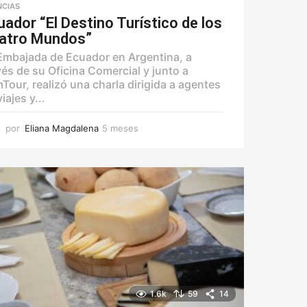
NCIAS
uador “El Destino Turístico de los
atro Mundos”
Embajada de Ecuador en Argentina, a
vés de su Oficina Comercial y junto a
Tour, realizó una charla dirigida a agentes
iajes y...
por
Eliana Magdalena
5 meses
5
m
e
s
e
s
1.6k
59
14