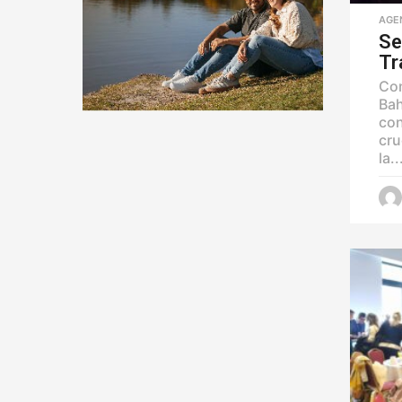
AGE
Se
Tr
Con
Bah
con
cru
la..