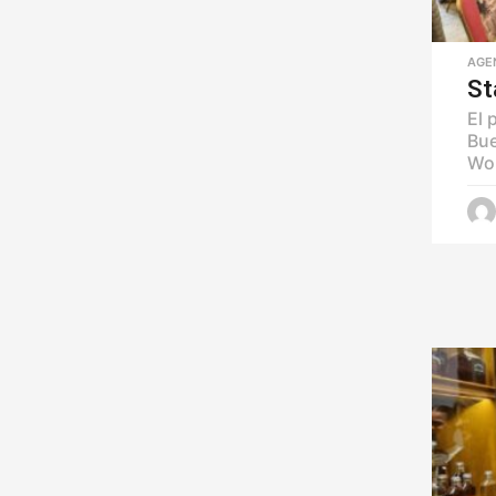
AGE
St
El 
Bue
Wor