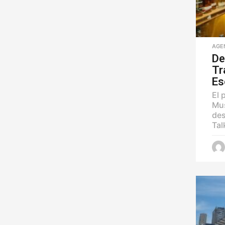
AGE
De
Tr
Es
El 
Mus
des
Tal