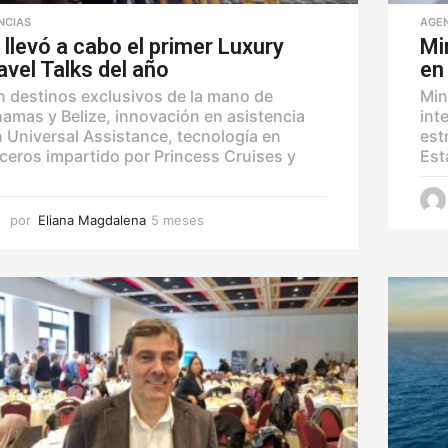
NCIAS
AGE
 llevó a cabo el primer Luxury
Mi
avel Talks del año
en
 destinos exclusivos de la mano de
Min
amas y Belize, innovación en asistencia
int
 Universal Assistance, tecnología en
est
ceros impartido por Princess Cruises y
Est
.
por
Eliana Magdalena
5 meses
5
m
e
s
e
s