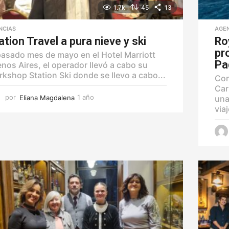
1.7k
45
13
NCIAS
AGE
ation Travel a pura nieve y ski
Ro
pr
pasado mes de mayo en el Hotel Marriott
Pa
nos Aires, el operador llevó a cabo su
kshop Station Ski donde se llevo a cabo...
Con
Car
por
Eliana Magdalena
1 año
1
una
a
via
ñ
o