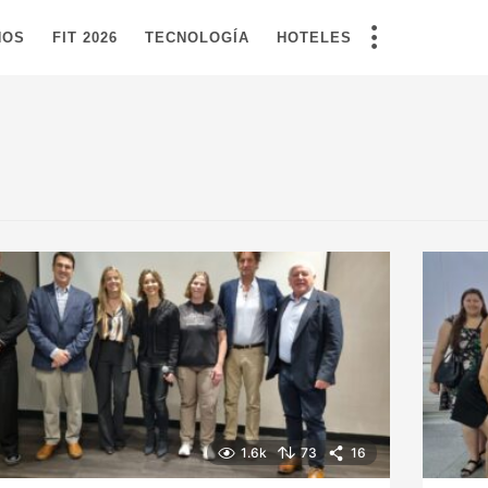
NOS
FIT 2026
TECNOLOGÍA
HOTELES
1.6k
73
16