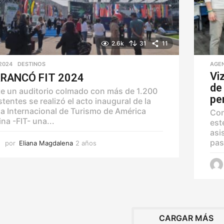
2.6k
31
11
2024
,
DESTINOS
AGE
Vi
RANCÓ FIT 2024
de
e un auditorio colmado con más de 1.200
pe
stentes se realizó el acto inaugural de la
ia Internacional de Turismo de América
Con
ina -FIT- una...
est
asi
pas
por
Eliana Magdalena
2 años
2
a
ñ
o
s
CARGAR MÁS