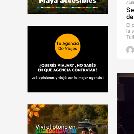
AGE
Se
de
El 
la 
Tal