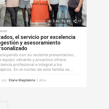
3.4k
89
17
NCIAS
zados, el servicio por excelencia
 gestión y asesoramiento
rsonalizado
cluyendo con su reciente presentacion,
e equipo vibrante y proactivo ofrece
stencia profesional e integral a los
ajeros. En el núcleo de esta familia se...
por
Eliana Magdalena
2 años
2
a
ñ
o
s