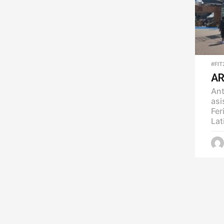
#FIT
AR
Ant
asi
Fer
Lat