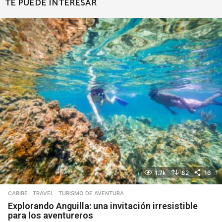
TE PUEDE INTERESAR
1.7k
82
16
CARIBE
,
TRAVEL
TURISMO DE AVENTURA
Explorando Anguilla: una invitación irresistible
para los aventureros