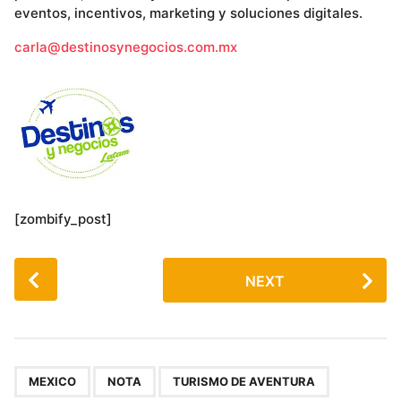
eventos, incentivos, marketing y soluciones digitales.
carla@destinosynegocios.com.mx
[zombify_post]
P
NEXT
o
s
t
P
,
,
a
MEXICO
NOTA
TURISMO DE AVENTURA