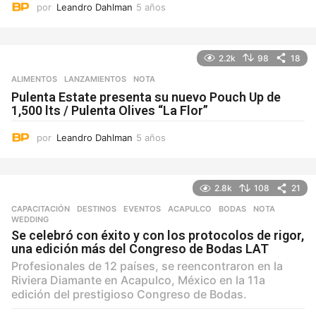
por
Leandro Dahlman
5 años
5
a
ñ
o
2.2k
98
18
s
ALIMENTOS
,
LANZAMIENTOS
NOTA
Pulenta Estate presenta su nuevo Pouch Up de
1,500 lts / Pulenta Olives “La Flor”
por
Leandro Dahlman
5 años
5
a
ñ
o
2.8k
108
21
s
CAPACITACIÓN
,
DESTINOS
,
EVENTOS
ACAPULCO
,
BODAS
,
NOTA
,
WEDDING
Se celebró con éxito y con los protocolos de rigor,
una edición más del Congreso de Bodas LAT
Profesionales de 12 países, se reencontraron en la
Riviera Diamante en Acapulco, México en la 11a
edición del prestigioso Congreso de Bodas.