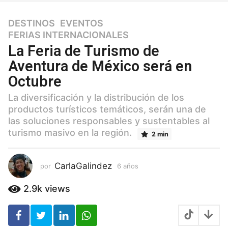
DESTINOS
,
EVENTOS
,
6
FERIAS INTERNACIONALES
a
ñ
La Feria de Turismo de
o
Aventura de México será en
s
Octubre
6
a
La diversificación y la distribución de los
ñ
productos turísticos temáticos, serán una de
o
las soluciones responsables y sustentables al
s
turismo masivo en la región.
2 min
CarlaGalindez
por
6 años
6
a
ñ
2.9k
views
o
s