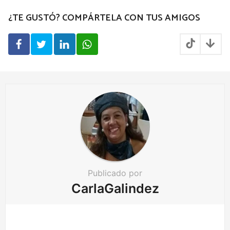
g
¿TE GUSTÓ? COMPÁRTELA CON TUS AMIGOS
i
n
a
t
i
o
n
Publicado por
CarlaGalindez