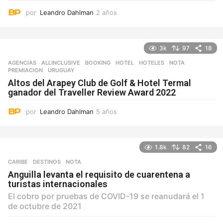
por
Leandro Dahlman
2 años
2
a
ñ
o
3k
97
18
s
AGENCIAS
ALLINCLUSIVE
,
BOOKING
,
HOTEL
,
HOTELES
,
NOTA
,
PREMIACION
,
URUGUAY
Altos del Arapey Club de Golf & Hotel Termal
ganador del Traveller Review Award 2022
por
Leandro Dahlman
5 años
5
a
ñ
o
1.8k
82
16
s
CARIBE
,
DESTINOS
NOTA
Anguilla levanta el requisito de cuarentena a
turistas internacionales
El cobro por pruebas de COVID-19 se reanudará el 1
de octubre de 2021