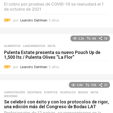
El cobro por pruebas de COVID-19 se reanudará el 1
de octubre de 2021
por
Leandro Dahlman
5 años
5
a
ñ
o
2.2k
98
18
s
ALIMENTOS
,
LANZAMIENTOS
NOTA
Pulenta Estate presenta su nuevo Pouch Up de
1,500 lts / Pulenta Olives “La Flor”
por
Leandro Dahlman
5 años
5
a
ñ
o
2.8k
108
21
s
CAPACITACIÓN
,
DESTINOS
,
EVENTOS
ACAPULCO
,
BODAS
,
NOTA
,
WEDDING
Se celebró con éxito y con los protocolos de rigor,
una edición más del Congreso de Bodas LAT
Profesionales de 12 países, se reencontraron en la