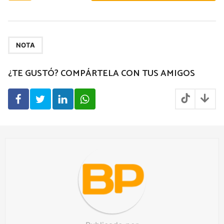
s
t
P
a
NOTA
g
¿TE GUSTÓ? COMPÁRTELA CON TUS AMIGOS
i
n
a
t
i
o
n