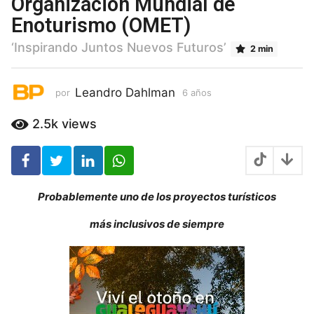
Organización Mundial de
s
Enoturismo (OMET)
6
a
‘Inspirando Juntos Nuevos Futuros’
2 min
ñ
o
s
Leandro Dahlman
por
6 años
6
a
ñ
2.5k
views
o
s
Probablemente uno de los proyectos turísticos
más inclusivos de siempre