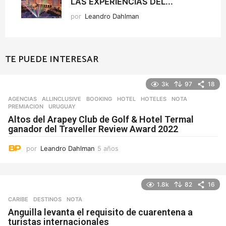
LAS EXPERIENCIAS DEL...
por
Leandro Dahlman
TE PUEDE INTERESAR
3k
97
18
AGENCIAS
ALLINCLUSIVE
,
BOOKING
,
HOTEL
,
HOTELES
,
NOTA
,
PREMIACION
,
URUGUAY
Altos del Arapey Club de Golf & Hotel Termal
ganador del Traveller Review Award 2022
por
Leandro Dahlman
5 años
5
a
ñ
o
1.8k
82
16
s
CARIBE
,
DESTINOS
NOTA
Anguilla levanta el requisito de cuarentena a
turistas internacionales