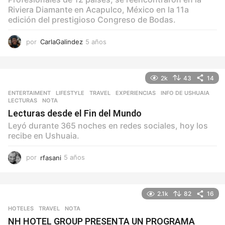
Riviera Diamante en Acapulco, México en la 11a
edición del prestigioso Congreso de Bodas.
por
CarlaGalindez
5 años
5
a
ñ
o
2k
43
14
s
ENTERTAIMENT
,
LIFESTYLE
,
TRAVEL
EXPERIENCIAS
,
INFO DE USHUAIA
,
LECTURAS
,
NOTA
Lecturas desde el Fin del Mundo
Leyó durante 365 noches en redes sociales, hoy los
recibe en Ushuaia.
por
rfasani
5 años
5
a
ñ
o
2.1k
82
16
s
HOTELES
,
TRAVEL
NOTA
NH HOTEL GROUP PRESENTA UN PROGRAMA