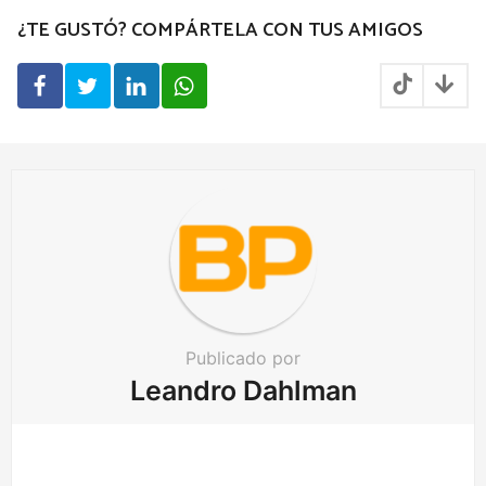
g
¿TE GUSTÓ? COMPÁRTELA CON TUS AMIGOS
i
n
a
t
i
o
n
Publicado por
Leandro Dahlman