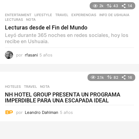
o
2k
43
14
s
ENTERTAIMENT
,
LIFESTYLE
,
TRAVEL
EXPERIENCIAS
,
INFO DE USHUAIA
,
LECTURAS
,
NOTA
Lecturas desde el Fin del Mundo
Leyó durante 365 noches en redes sociales, hoy los
recibe en Ushuaia.
por
rfasani
5 años
5
a
ñ
o
2.1k
82
16
s
HOTELES
,
TRAVEL
NOTA
NH HOTEL GROUP PRESENTA UN PROGRAMA
IMPERDIBLE PARA UNA ESCAPADA IDEAL
por
Leandro Dahlman
5 años
5
a
ñ
o
s