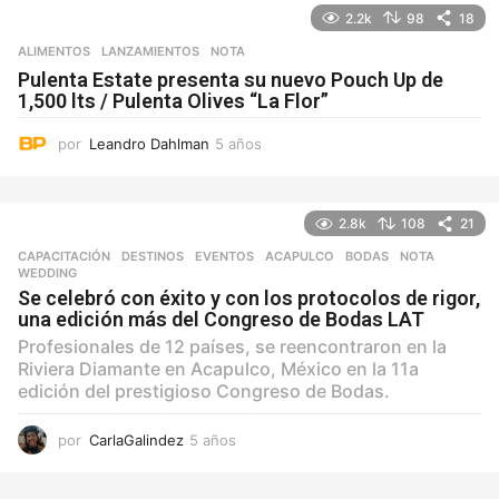
o
2.2k
98
18
s
ALIMENTOS
,
LANZAMIENTOS
NOTA
Pulenta Estate presenta su nuevo Pouch Up de
1,500 lts / Pulenta Olives “La Flor”
por
Leandro Dahlman
5 años
5
a
ñ
o
2.8k
108
21
s
CAPACITACIÓN
,
DESTINOS
,
EVENTOS
ACAPULCO
,
BODAS
,
NOTA
,
WEDDING
Se celebró con éxito y con los protocolos de rigor,
una edición más del Congreso de Bodas LAT
Profesionales de 12 países, se reencontraron en la
Riviera Diamante en Acapulco, México en la 11a
edición del prestigioso Congreso de Bodas.
por
CarlaGalindez
5 años
5
a
ñ