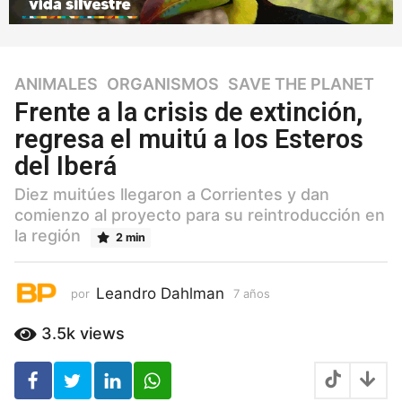
ANIMALES
,
ORGANISMOS
,
SAVE THE PLANET
7
a
Frente a la crisis de extinción,
ñ
regresa el muitú a los Esteros
o
del Iberá
s
7
Diez muitúes llegaron a Corrientes y dan
a
comienzo al proyecto para su reintroducción en
ñ
la región
2 min
o
s
Leandro Dahlman
por
7 años
7
a
ñ
3.5k
views
o
s