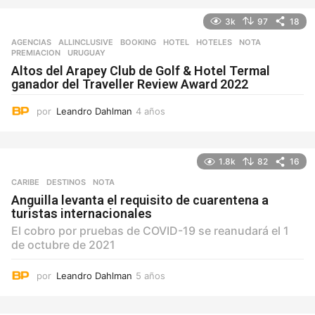
3k
97
18
AGENCIAS
ALLINCLUSIVE
,
BOOKING
,
HOTEL
,
HOTELES
,
NOTA
,
PREMIACION
,
URUGUAY
Altos del Arapey Club de Golf & Hotel Termal
ganador del Traveller Review Award 2022
por
Leandro Dahlman
4 años
4
a
ñ
o
1.8k
82
16
s
CARIBE
,
DESTINOS
NOTA
Anguilla levanta el requisito de cuarentena a
turistas internacionales
El cobro por pruebas de COVID-19 se reanudará el 1
de octubre de 2021
por
Leandro Dahlman
5 años
5
a
ñ