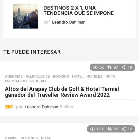
DESTINOS 2 X 1, UNA
TENDENCIA QUE SE IMPONE
por
Leandro Dahlman
TE PUEDE INTERESAR
3k
97
18
AGENCIAS
ALLINCLUSIVE
,
BOOKING
,
HOTEL
,
HOTELES
,
NOTA
,
PREMIACION
,
URUGUAY
Altos del Arapey Club de Golf & Hotel Termal
ganador del Traveller Review Award 2022
por
Leandro Dahlman
5 años
5
a
ñ
o
1.8k
82
16
s
CARIBE
,
DESTINOS
NOTA