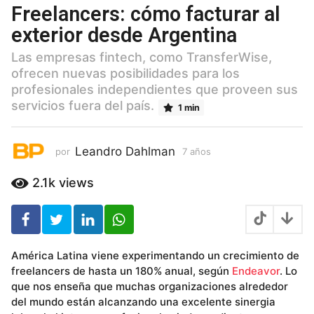
a
Freelancers: cómo facturar al
ñ
exterior desde Argentina
o
s
Las empresas fintech, como TransferWise,
7
ofrecen nuevas posibilidades para los
a
profesionales independientes que proveen sus
ñ
servicios fuera del país.
1 min
o
s
Leandro Dahlman
por
7 años
7
a
ñ
2.1k
views
o
s
América Latina viene experimentando un crecimiento de
freelancers de hasta un 180% anual, según
Endeavor
. Lo
que nos enseña que muchas organizaciones alrededor
del mundo están alcanzando una excelente sinergia