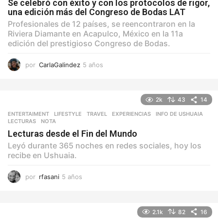
Se celebró con éxito y con los protocolos de rigor,
una edición más del Congreso de Bodas LAT
Profesionales de 12 países, se reencontraron en la
Riviera Diamante en Acapulco, México en la 11a
edición del prestigioso Congreso de Bodas.
por
CarlaGalindez
5 años
5
a
ñ
o
2k
43
14
s
ENTERTAIMENT
,
LIFESTYLE
,
TRAVEL
EXPERIENCIAS
,
INFO DE USHUAIA
,
LECTURAS
,
NOTA
Lecturas desde el Fin del Mundo
Leyó durante 365 noches en redes sociales, hoy los
recibe en Ushuaia.
por
rfasani
5 años
5
a
ñ
o
2.1k
82
16
s