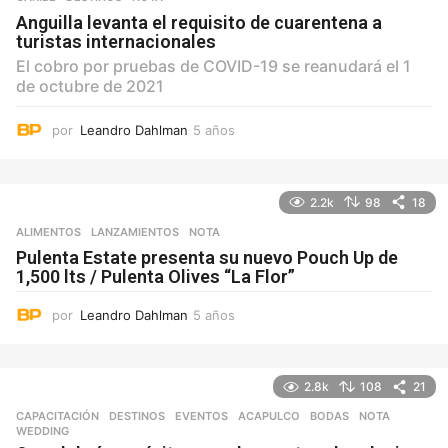
Anguilla levanta el requisito de cuarentena a
turistas internacionales
El cobro por pruebas de COVID-19 se reanudará el 1
de octubre de 2021
por
Leandro Dahlman
5 años
5
a
ñ
o
2.2k
98
18
s
ALIMENTOS
,
LANZAMIENTOS
NOTA
Pulenta Estate presenta su nuevo Pouch Up de
1,500 lts / Pulenta Olives “La Flor”
por
Leandro Dahlman
5 años
5
a
ñ
o
2.8k
108
21
s
CAPACITACIÓN
,
DESTINOS
,
EVENTOS
ACAPULCO
,
BODAS
,
NOTA
,
WEDDING