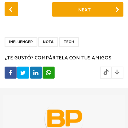
P
NEXT
o
s
t
P
,
,
a
INFLUENCER
NOTA
TECH
g
¿TE GUSTÓ? COMPÁRTELA CON TUS AMIGOS
i
n
a
t
i
o
n