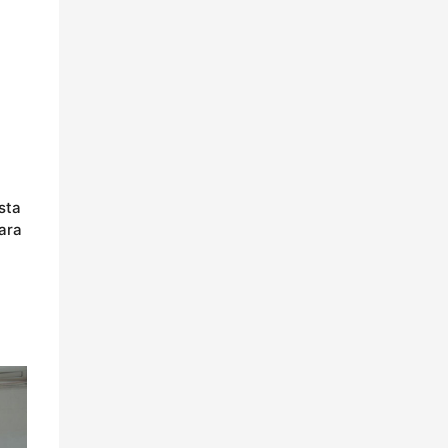
sta
para