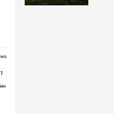
ews
1
i
ó
n