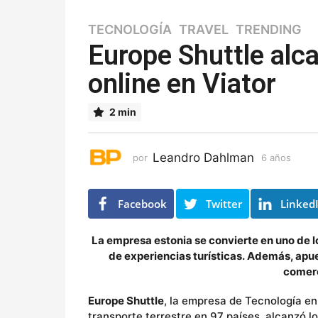
TECNOLOGÍA
,
TRAVEL
,
TRENDING
6
a
Europe Shuttle alc
ñ
online en Viator
o
s
6
2 min
a
ñ
o
Leandro Dahlman
por
6 años
6
s
a
ñ
o
Facebook
Twitter
Linked
s
La empresa
estonia se convierte en uno de l
de experiencias
turí
sticas.
Además, apuest
comerc
E
urope Shuttle
, la empresa de Tecnología en
transporte terrestre en 97 países, alcanzó 