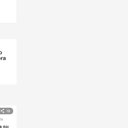
o
bra
18
TA
a su