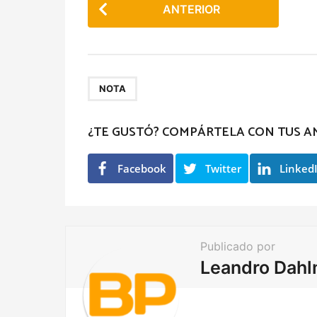
ANTERIOR
o
s
t
P
NOTA
a
g
¿TE GUSTÓ? COMPÁRTELA CON TUS A
i
n
Facebook
Twitter
Linked
a
t
i
Publicado por
o
Leandro Dah
n