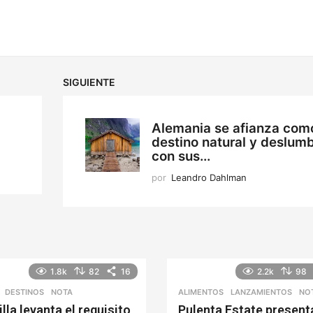
SIGUIENTE
Alemania se afianza com
destino natural y deslum
con sus...
por
Leandro Dahlman
1.8k
82
16
2.2k
98
,
DESTINOS
NOTA
ALIMENTOS
,
LANZAMIENTOS
NO
lla levanta el requisito
Pulenta Estate present