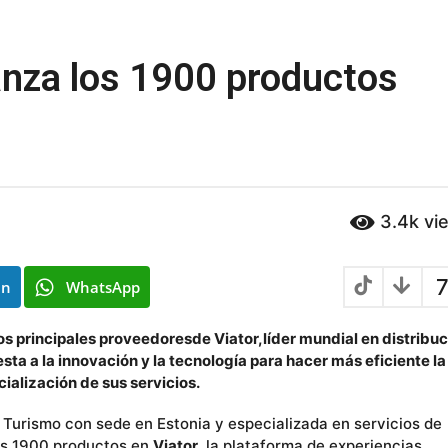
anza los 1900 productos
3.4k
vi
7
In
WhatsApp
os principales
proveedores
de
Viator
,
lí
der mundial en distribuc
a a la innovación y la tecnología para hacer más eficiente la
ialización de sus servicios.
 Turismo con sede en Estonia y especializada en servicios de
los 1900 productos en
Viator
, la plataforma de experiencias