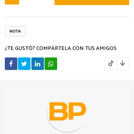
o
s
t
P
a
NOTA
g
¿TE GUSTÓ? COMPÁRTELA CON TUS AMIGOS
i
n
a
t
i
o
n