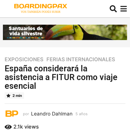
EXPOSICIONES
,
FERIAS INTERNACIONALES
5
a
España considerará la
ñ
asistencia a FITUR como viaje
o
esencial
s
5
2 min
a
ñ
o
Leandro Dahlman
por
5 años
5
s
a
ñ
2.1k
views