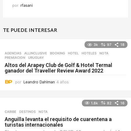
por
rfasani
TE PUEDE INTERESAR
3k
97
18
AGENCIAS
ALLINCLUSIVE
,
BOOKING
,
HOTEL
,
HOTELES
,
NOTA
,
PREMIACION
,
URUGUAY
Altos del Arapey Club de Golf & Hotel Termal
ganador del Traveller Review Award 2022
por
Leandro Dahlman
4 años
4
a
ñ
o
1.8k
82
16
s
CARIBE
,
DESTINOS
NOTA
Anguilla levanta el requisito de cuarentena a
turistas internacionales