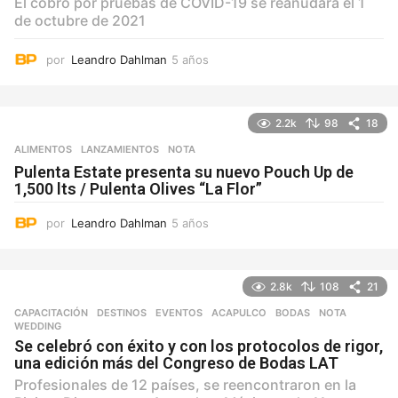
El cobro por pruebas de COVID-19 se reanudará el 1
de octubre de 2021
por
Leandro Dahlman
5 años
5
a
ñ
o
2.2k
98
18
s
ALIMENTOS
,
LANZAMIENTOS
NOTA
Pulenta Estate presenta su nuevo Pouch Up de
1,500 lts / Pulenta Olives “La Flor”
por
Leandro Dahlman
5 años
5
a
ñ
o
2.8k
108
21
s
CAPACITACIÓN
,
DESTINOS
,
EVENTOS
ACAPULCO
,
BODAS
,
NOTA
,
WEDDING
Se celebró con éxito y con los protocolos de rigor,
una edición más del Congreso de Bodas LAT
Profesionales de 12 países, se reencontraron en la