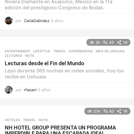
Riviera Diamante en Acapulco, México en la 11a
edición del prestigioso Congreso de Bodas.
por
CarlaGalindez
5 años
5
a
ñ
o
2k
43
14
s
ENTERTAIMENT
,
LIFESTYLE
,
TRAVEL
EXPERIENCIAS
,
INFO DE USHUAIA
,
LECTURAS
,
NOTA
Lecturas desde el Fin del Mundo
Leyó durante 365 noches en redes sociales, hoy los
recibe en Ushuaia.
por
rfasani
5 años
5
a
ñ
o
2.1k
82
16
s
HOTELES
,
TRAVEL
NOTA
NH HOTEL GROUP PRESENTA UN PROGRAMA
IMPERDIBLE PARA UNA ESCAPADA IDEAL