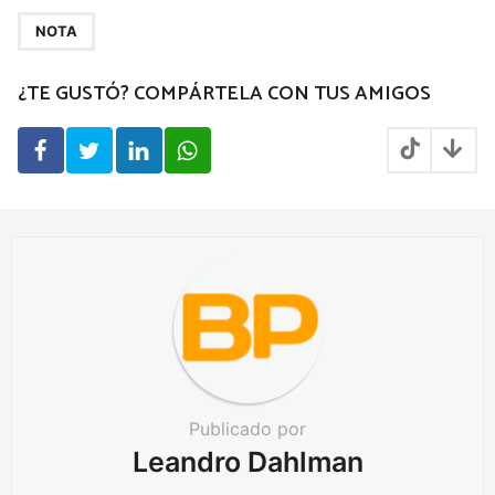
P
a
NOTA
g
¿TE GUSTÓ? COMPÁRTELA CON TUS AMIGOS
i
n
a
t
i
o
n
Publicado por
Leandro Dahlman