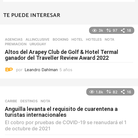
TE PUEDE INTERESAR
3k
97
18
AGENCIAS
ALLINCLUSIVE
,
BOOKING
,
HOTEL
,
HOTELES
,
NOTA
,
PREMIACION
,
URUGUAY
Altos del Arapey Club de Golf & Hotel Termal
ganador del Traveller Review Award 2022
por
Leandro Dahlman
5 años
5
a
ñ
o
1.8k
82
16
s
CARIBE
,
DESTINOS
NOTA
Anguilla levanta el requisito de cuarentena a
turistas internacionales
El cobro por pruebas de COVID-19 se reanudará el 1
de octubre de 2021