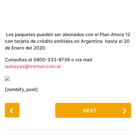
Los paquetes pueden ser abonados con el Plan Ahora 12
con tarjeta de crédito emitidas en Argentina hasta el 20
de Enero del 2020.
Consultas al 0800-333-8736 o via mail
lashayas@tremun.com.ar
[zombify_post]
P
NEXT
o
s
t