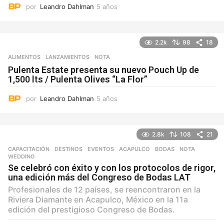
por
Leandro Dahlman
5 años
5
a
ñ
o
2.2k
98
18
s
ALIMENTOS
,
LANZAMIENTOS
NOTA
Pulenta Estate presenta su nuevo Pouch Up de
1,500 lts / Pulenta Olives “La Flor”
por
Leandro Dahlman
5 años
5
a
ñ
o
2.8k
108
21
s
CAPACITACIÓN
,
DESTINOS
,
EVENTOS
ACAPULCO
,
BODAS
,
NOTA
,
WEDDING
Se celebró con éxito y con los protocolos de rigor,
una edición más del Congreso de Bodas LAT
Profesionales de 12 países, se reencontraron en la
Riviera Diamante en Acapulco, México en la 11a
edición del prestigioso Congreso de Bodas.