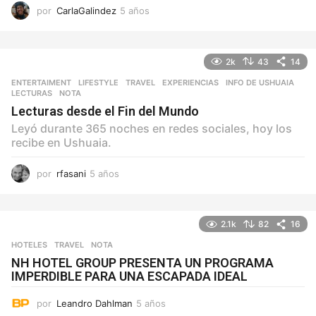
por
CarlaGalindez
5 años
5
a
ñ
o
2k
43
14
s
ENTERTAIMENT
,
LIFESTYLE
,
TRAVEL
EXPERIENCIAS
,
INFO DE USHUAIA
,
LECTURAS
,
NOTA
Lecturas desde el Fin del Mundo
Leyó durante 365 noches en redes sociales, hoy los
recibe en Ushuaia.
por
rfasani
5 años
5
a
ñ
o
2.1k
82
16
s
HOTELES
,
TRAVEL
NOTA
NH HOTEL GROUP PRESENTA UN PROGRAMA
IMPERDIBLE PARA UNA ESCAPADA IDEAL
por
Leandro Dahlman
5 años
5