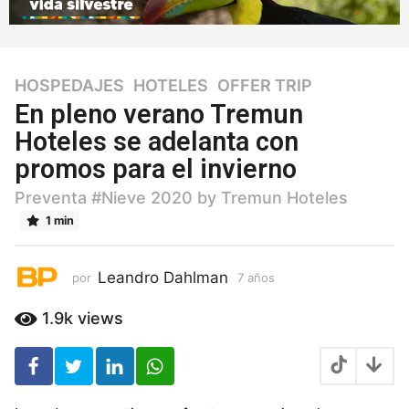
HOSPEDAJES
,
HOTELES
,
OFFER TRIP
7
a
En pleno verano Tremun
ñ
Hoteles se adelanta con
o
promos para el invierno
s
7
Preventa #Nieve 2020 by Tremun Hoteles
a
1 min
ñ
o
s
Leandro Dahlman
por
7 años
7
a
ñ
1.9k
views
o
s