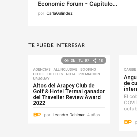
Economic Forum - Capítulo...
por
CarlaGalindez
TE PUEDE INTERESAR
3k
97
18
AGENCIAS
ALLINCLUSIVE
,
BOOKING
,
CARIBE
HOTEL
,
HOTELES
,
NOTA
,
PREMIACION
,
Angui
URUGUAY
de cu
Altos del Arapey Club de
inte
Golf & Hotel Termal ganador
El co
del Traveller Review Award
COVID
2022
octub
por
Leandro Dahlman
4 años
4
a
ñ
o