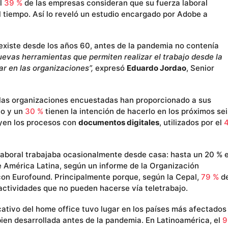
el
39 %
de las empresas consideran que su fuerza laboral
l tiempo. Así lo reveló un estudio encargado por Adobe a
existe desde los años 60, antes de la pandemia no contenía
uevas herramientas que permiten realizar el trabajo desde la
ar en las organizaciones”,
expresó
Eduardo Jordao
, Senior
las organizaciones encuestadas han proporcionado a sus
to y un
30 %
tienen la intención de hacerlo en los próximos sei
uyen los procesos con
documentos digitales
, utilizados por el
a laboral trabajaba ocasionalmente desde casa: hasta un 20 % 
 América Latina, según un informe de la Organización
 con Eurofound. Principalmente porque, según la Cepal,
79 %
d
ctividades que no pueden hacerse vía teletrabajo.
ativo del home office tuvo lugar en los países más afectados
bien desarrollada antes de la pandemia. En Latinoamérica, el
9