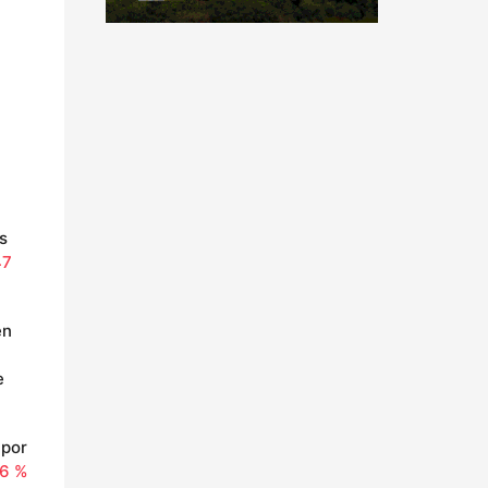
s
47
en
e
 por
6 %