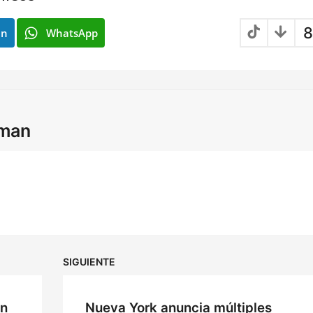
8
In
WhatsApp
lman
SIGUIENTE
en
Nueva York anuncia múltiples