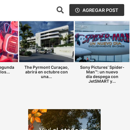
AGREGAR POST
segunda
The Pyrmont Curaçao,
Sony Pictures’ Spider-
los...
abrirá en octubre con
Man™: un nuevo
una...
día despega con
JetSMART y...