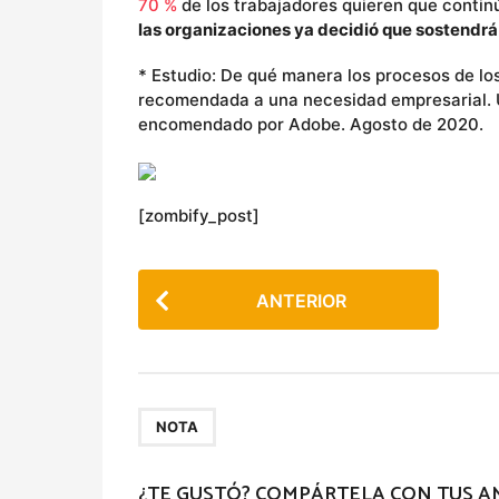
70 %
de los trabajadores quieren que continú
las organizaciones ya decidió que sostendrá
* Estudio: De qué manera los procesos de lo
recomendada a una necesidad empresarial. Un
encomendado por Adobe. Agosto de 2020.
[zombify_post]
P
ANTERIOR
o
s
t
P
NOTA
a
g
¿TE GUSTÓ? COMPÁRTELA CON TUS A