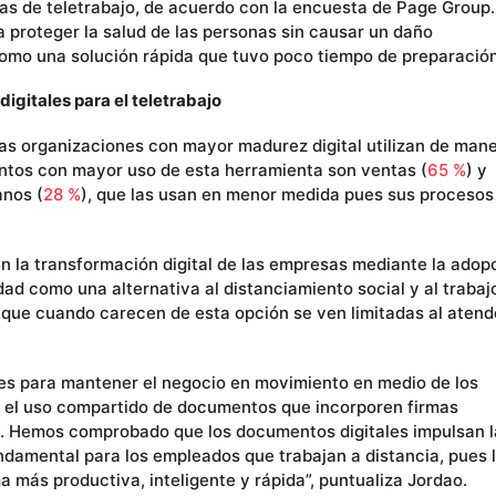
as de teletrabajo, de acuerdo con la encuesta de Page Group.
ra proteger la salud de las personas sin causar un daño
 como una solución rápida que tuvo poco tiempo de preparación
igitales para el teletrabajo
as organizaciones con mayor madurez digital utilizan de man
entos con mayor uso de esta herramienta son ventas (
65 %
) y
anos (
28 %
), que las usan en menor medida pues sus procesos
n la transformación digital de las empresas mediante la adop
ad como una alternativa al distanciamiento social y al trabaj
ue cuando carecen de esta opción se ven limitadas al atend
les para mantener el negocio en movimiento en medio de los
n el uso compartido de documentos que incorporen firmas
n. Hemos comprobado que los documentos digitales impulsan l
damental para los empleados que trabajan a distancia, pues 
a más productiva, inteligente y rápida”, puntualiza Jordao.