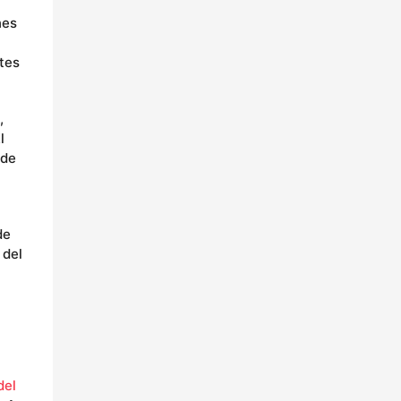
nes
tes
,
l
 de
de
 del
del