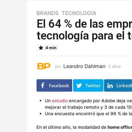
BRANDS
,
TECNOLOGÍA
5
a
El 64 % de las emp
ñ
tecnología para el 
o
s
5
4 min
a
ñ
o
Leandro Dahlman
por
5 años
5
s
a
ñ
o
Facebook
Twitter
Linked
s
Un
estudio
encargado por Adobe deja ve
mejorar el trabajo remoto y 3 de cada 1
Una encuesta encontró que el 96 % de 
En el último año, la modalidad de
home offic