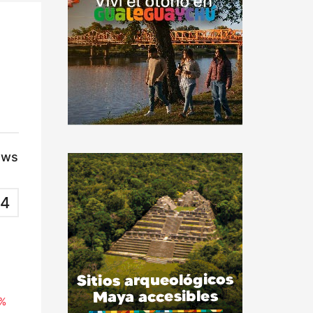
ews
4
 %