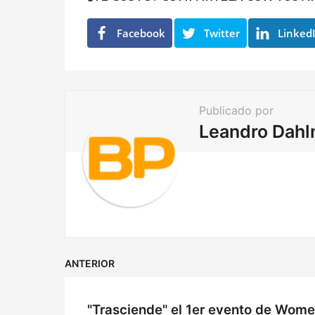
i
n
Facebook
Twitter
Linked
a
t
i
Publicado por
o
Leandro Dah
n
ANTERIOR
"Trasciende" el 1er evento de Wom