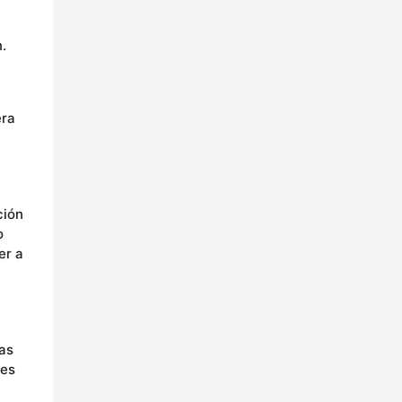
.
era
ción
o
er a
as
les