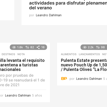
actividades para disfrutar plename
del verano
por
Leandro Dahlman
1.8k
82
16
2.2k
98
,
DESTINOS
NOTA
ALIMENTOS
,
LANZAMIENTOS
NO
lla levanta el requisito
Pulenta Estate present
arentena a turistas
nuevo Pouch Up de 1,50
rnacionales
/ Pulenta Olives “La Flo
bro por pruebas de
por
Leandro Dahlman
5 
-19 se reanudará el 1 de
re de 2021
por
Leandro Dahlman
5 años
5
a
ñ