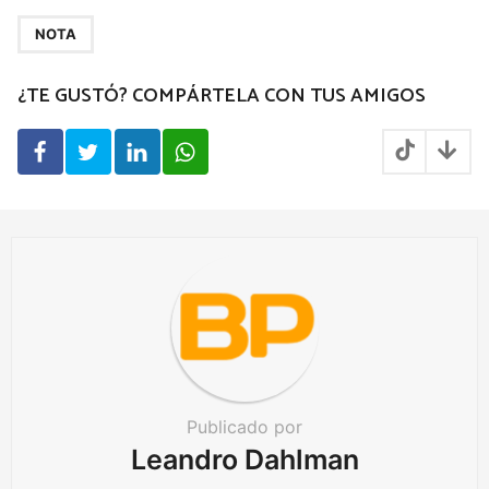
P
a
NOTA
g
¿TE GUSTÓ? COMPÁRTELA CON TUS AMIGOS
i
n
a
t
i
o
n
Publicado por
Leandro Dahlman