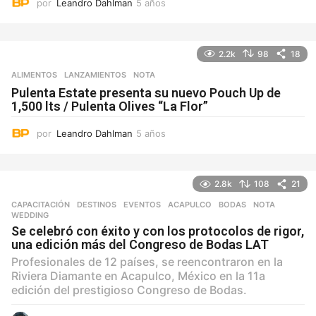
por
Leandro Dahlman
5 años
5
a
ñ
o
2.2k
98
18
s
ALIMENTOS
,
LANZAMIENTOS
NOTA
Pulenta Estate presenta su nuevo Pouch Up de
1,500 lts / Pulenta Olives “La Flor”
por
Leandro Dahlman
5 años
5
a
ñ
o
2.8k
108
21
s
CAPACITACIÓN
,
DESTINOS
,
EVENTOS
ACAPULCO
,
BODAS
,
NOTA
,
WEDDING
Se celebró con éxito y con los protocolos de rigor,
una edición más del Congreso de Bodas LAT
Profesionales de 12 países, se reencontraron en la
Riviera Diamante en Acapulco, México en la 11a
edición del prestigioso Congreso de Bodas.