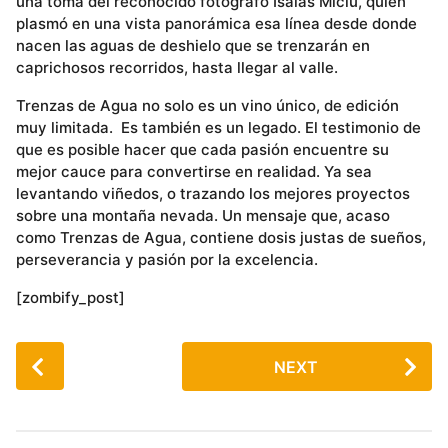
una toma del reconocido fotógrafo Isaías Miciu, quien
plasmó en una vista panorámica esa línea desde donde
nacen las aguas de deshielo que se trenzarán en
caprichosos recorridos, hasta llegar al valle.
Trenzas de Agua no solo es un vino único, de edición
muy limitada. Es también es un legado. El testimonio de
que es posible hacer que cada pasión encuentre su
mejor cauce para convertirse en realidad. Ya sea
levantando viñedos, o trazando los mejores proyectos
sobre una montaña nevada. Un mensaje que, acaso
como Trenzas de Agua, contiene dosis justas de sueños,
perseverancia y pasión por la excelencia.
[zombify_post]
P
NEXT
o
s
t