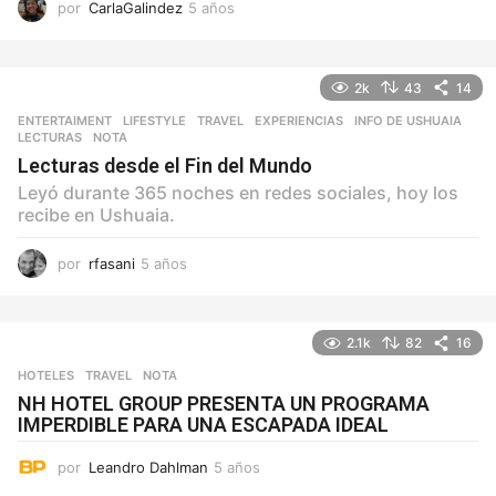
por
CarlaGalindez
5 años
5
a
ñ
o
2k
43
14
s
ENTERTAIMENT
,
LIFESTYLE
,
TRAVEL
EXPERIENCIAS
,
INFO DE USHUAIA
,
LECTURAS
,
NOTA
Lecturas desde el Fin del Mundo
Leyó durante 365 noches en redes sociales, hoy los
recibe en Ushuaia.
por
rfasani
5 años
5
a
ñ
o
2.1k
82
16
s
HOTELES
,
TRAVEL
NOTA
NH HOTEL GROUP PRESENTA UN PROGRAMA
IMPERDIBLE PARA UNA ESCAPADA IDEAL
por
Leandro Dahlman
5 años
5
a