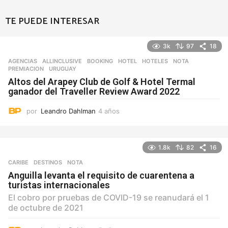
TE PUEDE INTERESAR
3k
97
18
AGENCIAS
ALLINCLUSIVE
,
BOOKING
,
HOTEL
,
HOTELES
,
NOTA
,
PREMIACION
,
URUGUAY
Altos del Arapey Club de Golf & Hotel Termal
ganador del Traveller Review Award 2022
por
Leandro Dahlman
4 años
4
a
ñ
o
1.8k
82
16
s
CARIBE
,
DESTINOS
NOTA
Anguilla levanta el requisito de cuarentena a
turistas internacionales
El cobro por pruebas de COVID-19 se reanudará el 1
de octubre de 2021