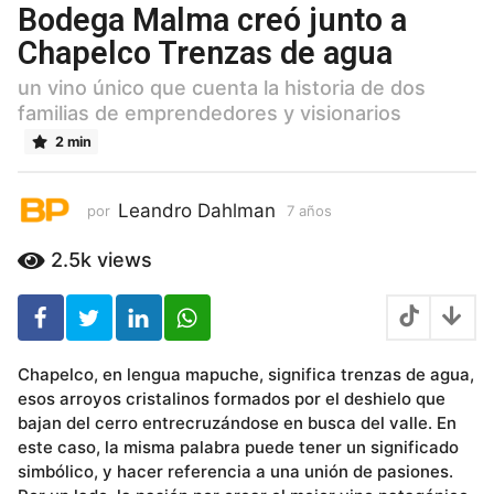
a
Bodega Malma creó junto a
ñ
Chapelco Trenzas de agua
o
s
un vino único que cuenta la historia de dos
7
familias de emprendedores y visionarios
a
2 min
ñ
o
s
Leandro Dahlman
por
7 años
7
a
ñ
2.5k
views
o
s
Chapelco, en lengua mapuche, significa trenzas de agua,
esos arroyos cristalinos formados por el deshielo que
bajan del cerro entrecruzándose en busca del valle. En
este caso, la misma palabra puede tener un significado
simbólico, y hacer referencia a una unión de pasiones.