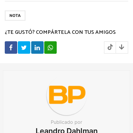
t
P
a
NOTA
g
¿TE GUSTÓ? COMPÁRTELA CON TUS AMIGOS
i
n
a
t
i
o
n
Publicado por
Leandro Dahlman