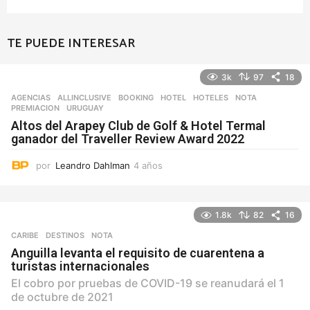
TE PUEDE INTERESAR
3k
97
18
AGENCIAS
ALLINCLUSIVE
,
BOOKING
,
HOTEL
,
HOTELES
,
NOTA
,
PREMIACION
,
URUGUAY
Altos del Arapey Club de Golf & Hotel Termal
ganador del Traveller Review Award 2022
por
Leandro Dahlman
4 años
4
a
ñ
o
1.8k
82
16
s
CARIBE
,
DESTINOS
NOTA
Anguilla levanta el requisito de cuarentena a
turistas internacionales
El cobro por pruebas de COVID-19 se reanudará el 1
de octubre de 2021