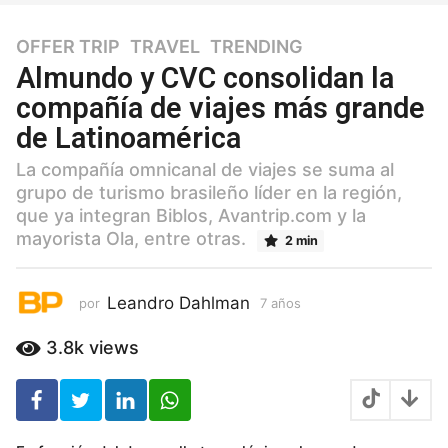
OFFER TRIP
,
TRAVEL
,
TRENDING
7
a
Almundo y CVC consolidan la
ñ
compañía de viajes más grande
o
de Latinoamérica
s
7
La compañía omnicanal de viajes se suma al
a
grupo de turismo brasileño líder en la región,
ñ
que ya integran Biblos, Avantrip.com y la
o
mayorista Ola, entre otras.
2 min
s
Leandro Dahlman
por
7 años
7
a
ñ
3.8k
views
o
s