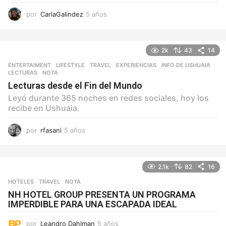
por
CarlaGalindez
5 años
5
a
ñ
o
2k
43
14
s
ENTERTAIMENT
,
LIFESTYLE
,
TRAVEL
EXPERIENCIAS
,
INFO DE USHUAIA
,
LECTURAS
,
NOTA
Lecturas desde el Fin del Mundo
Leyó durante 365 noches en redes sociales, hoy los
recibe en Ushuaia.
por
rfasani
5 años
5
a
ñ
o
2.1k
82
16
s
HOTELES
,
TRAVEL
NOTA
NH HOTEL GROUP PRESENTA UN PROGRAMA
IMPERDIBLE PARA UNA ESCAPADA IDEAL
por
Leandro Dahlman
5 años
5