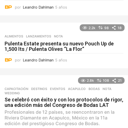
por
Leandro Dahlman
5 años
5
a
ñ
o
2.2k
98
18
s
ALIMENTOS
,
LANZAMIENTOS
NOTA
Pulenta Estate presenta su nuevo Pouch Up de
1,500 lts / Pulenta Olives “La Flor”
por
Leandro Dahlman
5 años
5
a
ñ
o
2.8k
108
21
s
CAPACITACIÓN
,
DESTINOS
,
EVENTOS
ACAPULCO
,
BODAS
,
NOTA
,
WEDDING
Se celebró con éxito y con los protocolos de rigor,
una edición más del Congreso de Bodas LAT
Profesionales de 12 países, se reencontraron en la
Riviera Diamante en Acapulco, México en la 11a
edición del prestigioso Congreso de Bodas.