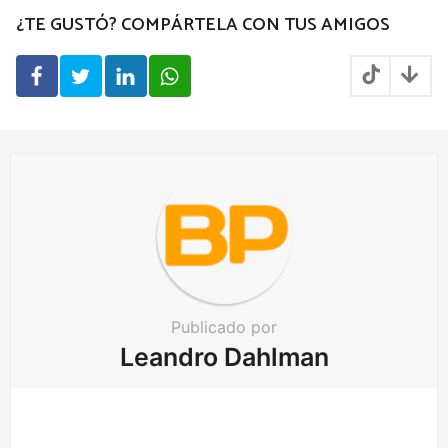
P
¿TE GUSTÓ? COMPÁRTELA CON TUS AMIGOS
a
g
i
n
a
t
i
o
n
Publicado por
Leandro Dahlman