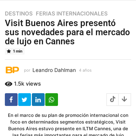
DESTINOS
,
FERIAS INTERNACIONALES
4
a
Visit Buenos Aires presentó
ñ
sus novedades para el mercado
o
de lujo en Cannes
s
4
1 min
a
ñ
o
Leandro Dahlman
por
4 años
4
s
a
ñ
1.5k
views
o
s
En el marco de su plan de promoción internacional con
foco en determinados segmentos estratégicos, Visit
Buenos Aires estuvo presente en ILTM Cannes, una de
las ferias más importantes para el mercado de lujo