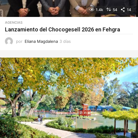
1.4k
54
14
AGENCIAS
Lanzamiento del Chocogesell 2026 en Fehgra
por
Eliana Magdalena
3 días
3
d
í
a
s