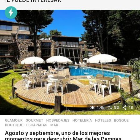
TE PUEDE INTERESAR
1.4k
93
18
GLAMOUR
,
GOURMET
,
HOSPEDAJES
,
HOTELERÍA
,
HOTELES
BOSQUE
,
BOUTIQUE
,
ESCAPADAS
,
MAR
Agosto y septiembre, uno de los mejores
momentos para descubrir Mar de las Pampas