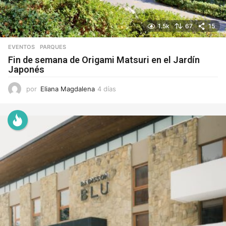
1.5k
67
15
EVENTOS
,
PARQUES
Fin de semana de Origami Matsuri en el Jardín
Japonés
por
Eliana Magdalena
4 días
4
d
í
a
s