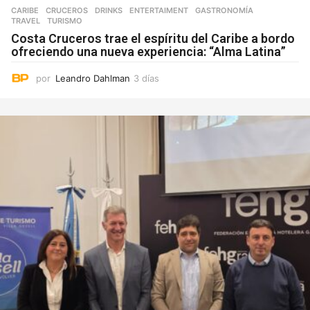
CARIBE
,
CRUCEROS
,
DRINKS
,
ENTERTAIMENT
,
GASTRONOMÍA
,
TRAVEL
,
TURISMO
Costa Cruceros trae el espíritu del Caribe a bordo
ofreciendo una nueva experiencia: “Alma Latina”
por
Leandro Dahlman
3 días
3
d
í
a
s