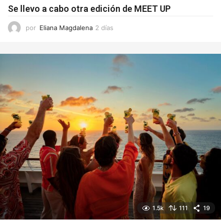
Se llevo a cabo otra edición de MEET UP
por
Eliana Magdalena
2 días
2
d
í
a
s
1.5k
111
19