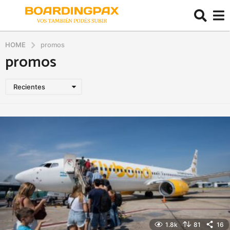
HOME
promos
promos
Recientes
1.8k
81
16