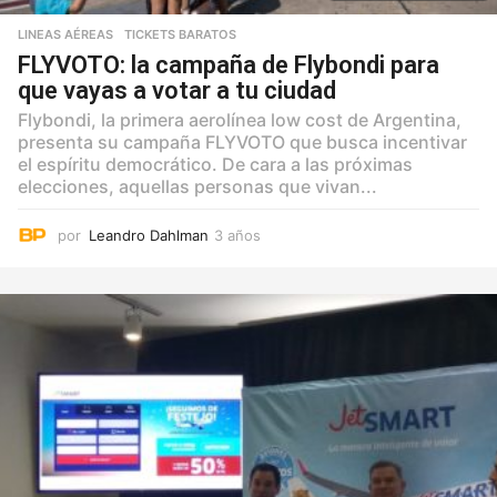
LINEAS AÉREAS
,
TICKETS BARATOS
FLYVOTO: la campaña de Flybondi para
que vayas a votar a tu ciudad
Flybondi, la primera aerolínea low cost de Argentina,
presenta su campaña FLYVOTO que busca incentivar
el espíritu democrático. De cara a las próximas
elecciones, aquellas personas que vivan...
por
Leandro Dahlman
3 años
3
a
ñ
o
s