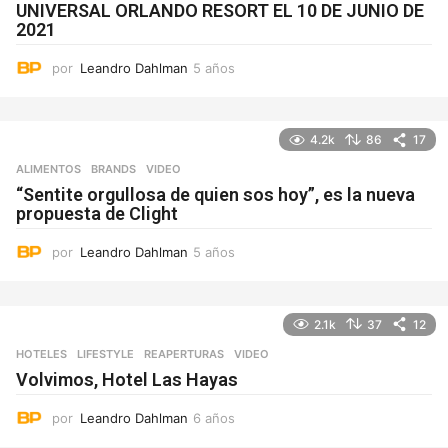
UNIVERSAL ORLANDO RESORT EL 10 DE JUNIO DE
2021
por
Leandro Dahlman
5 años
5
a
ñ
o
4.2k
86
17
s
ALIMENTOS
,
BRANDS
VIDEO
“Sentite orgullosa de quien sos hoy”, es la nueva
propuesta de Clight
por
Leandro Dahlman
5 años
5
a
ñ
o
2.1k
37
12
s
HOTELES
,
LIFESTYLE
REAPERTURAS
,
VIDEO
Volvimos, Hotel Las Hayas
por
Leandro Dahlman
6 años
6
a