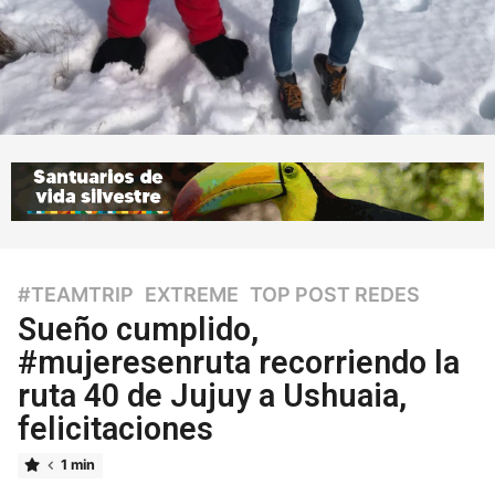
#TEAMTRIP
,
EXTREME
,
TOP POST REDES
7
a
Sueño cumplido,
ñ
#mujeresenruta recorriendo la
o
ruta 40 de Jujuy a Ushuaia,
s
7
felicitaciones
a
ñ
1 min
o