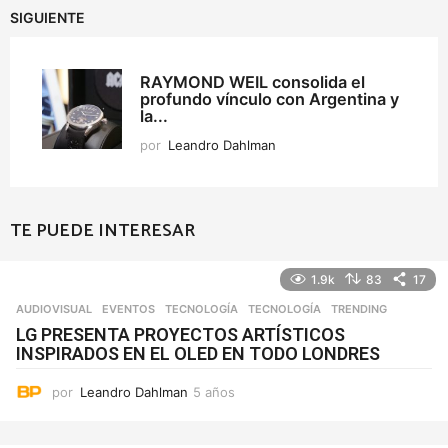
SIGUIENTE
RAYMOND WEIL consolida el
profundo vínculo con Argentina y
la...
por
Leandro Dahlman
TE PUEDE INTERESAR
1.9k
83
17
AUDIOVISUAL
,
EVENTOS
,
TECNOLOGÍA
TECNOLOGÍA
,
TRENDING
LG PRESENTA PROYECTOS ARTÍSTICOS
INSPIRADOS EN EL OLED EN TODO LONDRES
por
Leandro Dahlman
5 años
5
a
ñ