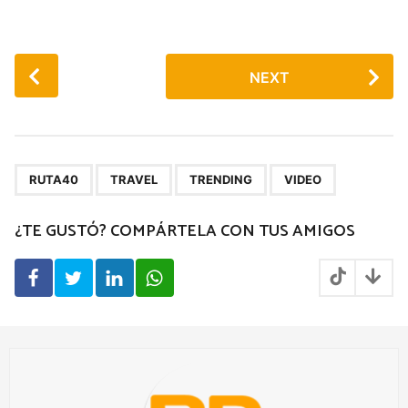
P
NEXT
o
s
t
P
,
,
,
a
RUTA40
TRAVEL
TRENDING
VIDEO
g
¿TE GUSTÓ? COMPÁRTELA CON TUS AMIGOS
i
n
a
t
i
o
n