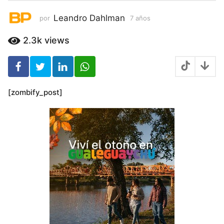
s
Leandro Dahlman
por
7 años
7
a
ñ
2.3k
views
o
s
[zombify_post]