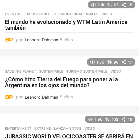
o
2.1k
65
15
s
EVENTOS
,
EXPOSICIONES
,
FERIAS INTERNACIONALES
VIDEO
El mundo ha evolucionado y WTM Latin America
también
por
Leandro Dahlman
5 años
5
a
ñ
o
1.8k
90
17
s
SAVE THE PLANET
,
SUSTENTABLE
,
TURISMO SUSTENTABLE
VIDEO
¿Cómo hizo Tierra del Fuego para poner a la
Argentina en los ojos del mundo?
por
Leandro Dahlman
5 años
5
a
ñ
o
1.9k
102
18
s
ENTERTAIMENT
,
EXTREME
,
LANZAMIENTOS
VIDEO
JURASSIC WORLD VELOCICOASTER SE ABRIRÁ EN