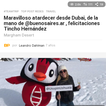
o
2.6k
111
19
s
#TEAMTRIP
,
TOP POST REDES
,
TRAVEL
Maravilloso atardecer desde Dubai, de la
mano de @buenosaires.ar , felicitaciones
Tincho Hernández
Margham Desert
por
Leandro Dahlman
7 años
7
a
ñ
o
s