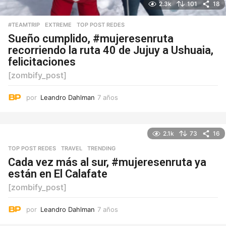
2.3k
101
18
#TEAMTRIP
,
EXTREME
,
TOP POST REDES
Sueño cumplido, #mujeresenruta
recorriendo la ruta 40 de Jujuy a Ushuaia,
felicitaciones
[zombify_post]
por
Leandro Dahlman
7 años
7
a
ñ
o
2.1k
73
16
s
TOP POST REDES
,
TRAVEL
,
TRENDING
Cada vez más al sur, #mujeresenruta ya
están en El Calafate
[zombify_post]
por
Leandro Dahlman
7 años
7
a