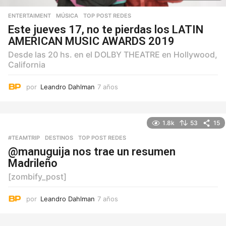
ENTERTAIMENT
,
MÚSICA
,
TOP POST REDES
Este jueves 17, no te pierdas los LATIN
AMERICAN MUSIC AWARDS 2019
Desde las 20 hs. en el DOLBY THEATRE en Hollywood,
California
por
Leandro Dahlman
7 años
7
a
ñ
o
1.8k
53
15
s
#TEAMTRIP
,
DESTINOS
,
TOP POST REDES
@manuguija nos trae un resumen
Madrileño
[zombify_post]
por
Leandro Dahlman
7 años
7
a
ñ