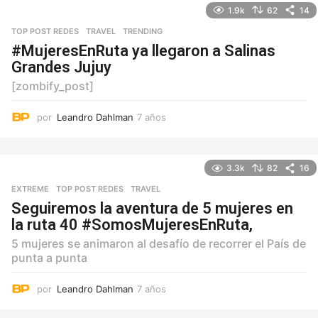
1.9k
62
14
s
TOP POST REDES
,
TRAVEL
,
TRENDING
#MujeresEnRuta ya llegaron a Salinas
Grandes Jujuy
[zombify_post]
por
Leandro Dahlman
7 años
7
a
ñ
o
3.3k
82
16
s
EXTREME
,
TOP POST REDES
,
TRAVEL
Seguiremos la aventura de 5 mujeres en
la ruta 40 #SomosMujeresEnRuta,
5 mujeres se animaron al desafío de recorrer el País de
punta a punta
por
Leandro Dahlman
7 años
7
a
ñ