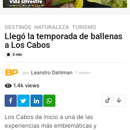
DESTINOS
,
NATURALEZA
,
TURISMO
7
m
Llegó la temporada de ballenas
e
a Los Cabos
s
e
2 min
s
7
m
Leandro Dahlman
por
7 meses
7
e
m
e
s
1.4k
views
s
e
e
s
s
Los Cabos da inicio a una de las
experiencias más emblemáticas y