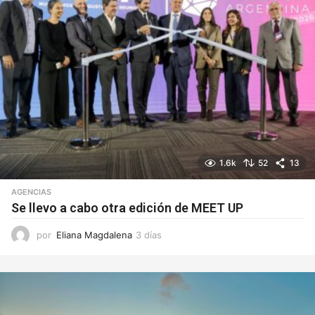
1.6k
52
13
AGENCIAS
Se llevo a cabo otra edición de MEET UP
por
Eliana Magdalena
3 días
3
d
í
a
s