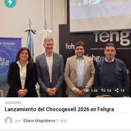
a
s
1.4k
54
14
AGENCIAS
Lanzamiento del Chocogesell 2026 en Fehgra
por
Eliana Magdalena
5 días
5
d