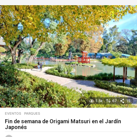
í
a
s
1.5k
67
15
EVENTOS
,
PARQUES
Fin de semana de Origami Matsuri en el Jardín
Japonés