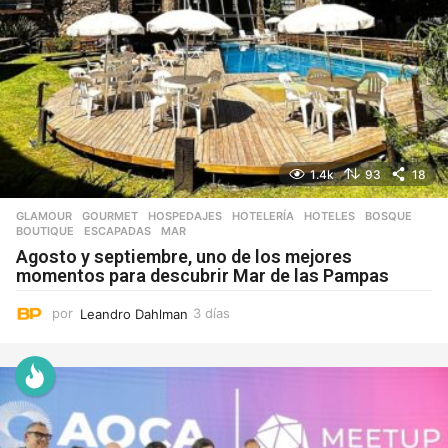
1.4k
93
18
GLAMOUR
,
GOURMET
,
HOSPEDAJES
,
HOTELERÍA
,
HOTELES
BOSQUE
,
BOUTIQUE
,
ESCAPADAS
,
MAR
Agosto y septiembre, uno de los mejores
momentos para descubrir Mar de las Pampas
por
Leandro Dahlman
3 días
3
d
í
a
s