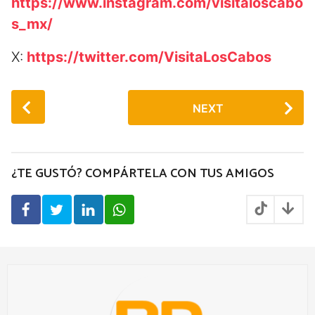
https://www.instagram.com/visitaloscabo
s_mx/
X:
https://twitter.com/VisitaLosCabos
P
NEXT
o
s
t
P
¿TE GUSTÓ? COMPÁRTELA CON TUS AMIGOS
a
g
i
n
a
t
i