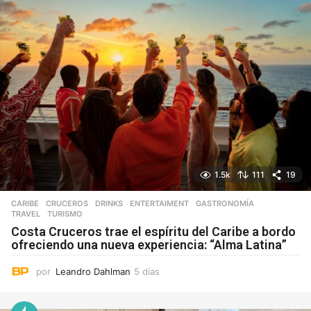
1.5k
111
19
CARIBE
,
CRUCEROS
,
DRINKS
,
ENTERTAIMENT
,
GASTRONOMÍA
,
TRAVEL
,
TURISMO
Costa Cruceros trae el espíritu del Caribe a bordo
ofreciendo una nueva experiencia: “Alma Latina”
por
Leandro Dahlman
5 días
5
d
í