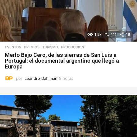
1.5k
111
19
EVENTOS
,
PREMIOS
,
TURISMO
PRODUCCION
Merlo Bajo Cero, de las sierras de San Luis a
Portugal: el documental argentino que llegó a
Europa
por
Leandro Dahlman
9 horas
9
h
o
r
a
s