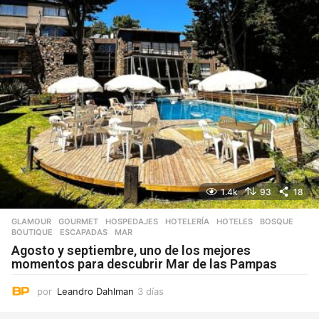
1.4k
93
18
GLAMOUR
,
GOURMET
,
HOSPEDAJES
,
HOTELERÍA
,
HOTELES
BOSQUE
,
BOUTIQUE
,
ESCAPADAS
,
MAR
Agosto y septiembre, uno de los mejores
momentos para descubrir Mar de las Pampas
por
Leandro Dahlman
3 días
3
d
í