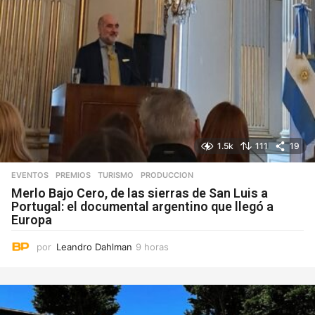
1.5k
111
19
EVENTOS
,
PREMIOS
,
TURISMO
PRODUCCION
Merlo Bajo Cero, de las sierras de San Luis a
Portugal: el documental argentino que llegó a
Europa
por
Leandro Dahlman
9 horas
9
h
o
r
a
s