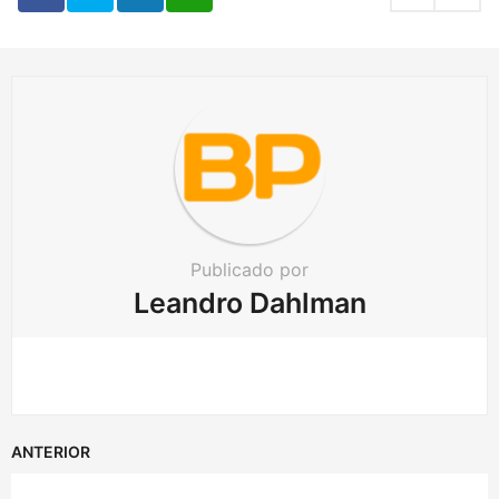
i
n
a
t
i
o
n
Publicado por
Leandro Dahlman
ANTERIOR