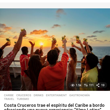
í
a
s
1.5k
111
19
CARIBE
,
CRUCEROS
,
DRINKS
,
ENTERTAIMENT
,
GASTRONOMÍA
,
TRAVEL
,
TURISMO
Costa Cruceros trae el espíritu del Caribe a bordo
ofreciendo una nueva experiencia: “Alma Latina”