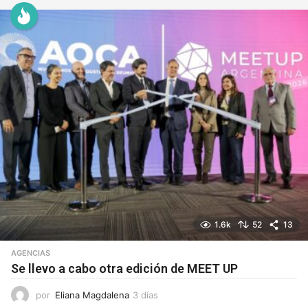
a
s
1.6k
52
13
AGENCIAS
Se llevo a cabo otra edición de MEET UP
por
Eliana Magdalena
3 días
3
d