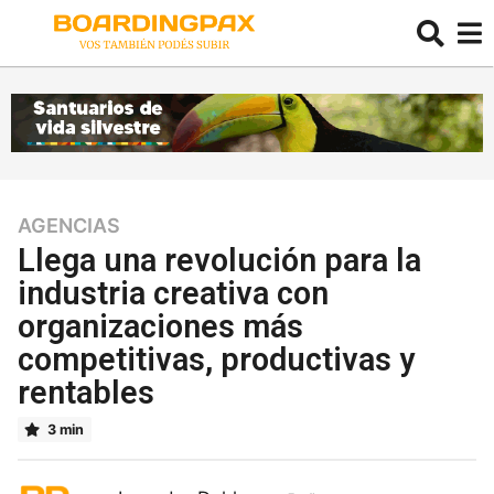
AGENCIAS
5
a
Llega una revolución para la
ñ
industria creativa con
o
organizaciones más
s
5
competitivas, productivas y
a
rentables
ñ
o
3 min
s