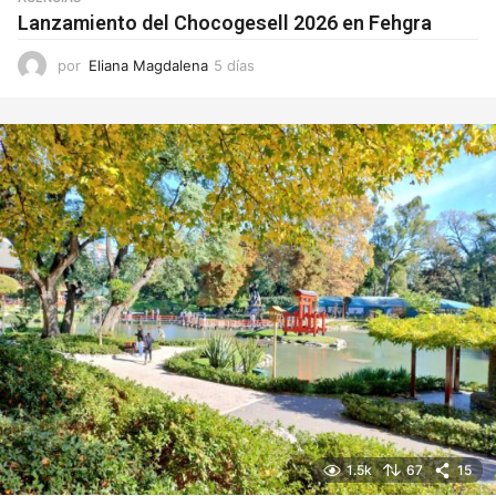
Lanzamiento del Chocogesell 2026 en Fehgra
por
Eliana Magdalena
5 días
5
d
í
a
s
1.5k
67
15