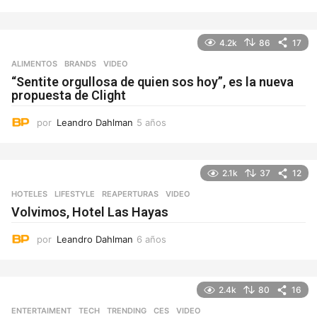
a
ñ
o
4.2k
86
17
s
ALIMENTOS
,
BRANDS
VIDEO
“Sentite orgullosa de quien sos hoy”, es la nueva
propuesta de Clight
por
Leandro Dahlman
5 años
5
a
ñ
o
2.1k
37
12
s
HOTELES
,
LIFESTYLE
REAPERTURAS
,
VIDEO
Volvimos, Hotel Las Hayas
por
Leandro Dahlman
6 años
6
a
ñ
o
2.4k
80
16
s
ENTERTAIMENT
,
TECH
,
TRENDING
CES
,
VIDEO