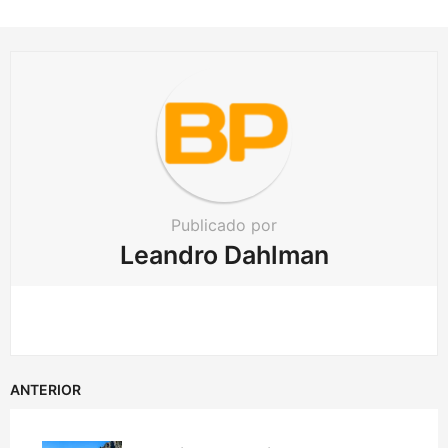
t
i
o
n
Publicado por
Leandro Dahlman
ANTERIOR