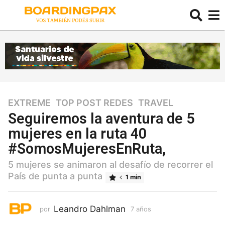
EXTREME
,
TOP POST REDES
,
TRAVEL
7
a
Seguiremos la aventura de 5
ñ
mujeres en la ruta 40
o
#SomosMujeresEnRuta,
s
7
5 mujeres se animaron al desafío de recorrer el
a
País de punta a punta
1 min
ñ
o
s
Leandro Dahlman
por
7 años
7
a