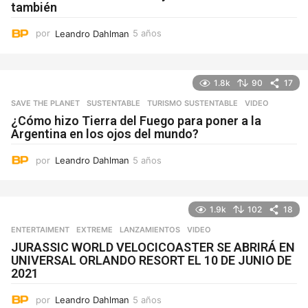
también
por
Leandro Dahlman
5 años
5
a
ñ
o
1.8k
90
17
s
SAVE THE PLANET
,
SUSTENTABLE
,
TURISMO SUSTENTABLE
VIDEO
¿Cómo hizo Tierra del Fuego para poner a la
Argentina en los ojos del mundo?
por
Leandro Dahlman
5 años
5
a
ñ
o
1.9k
102
18
s
ENTERTAIMENT
,
EXTREME
,
LANZAMIENTOS
VIDEO
JURASSIC WORLD VELOCICOASTER SE ABRIRÁ EN
UNIVERSAL ORLANDO RESORT EL 10 DE JUNIO DE
2021
por
Leandro Dahlman
5 años
5