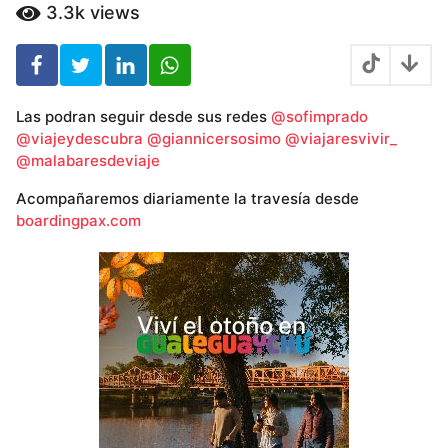
ñ
3.3k
views
o
s
Las podran seguir desde sus redes
@sofimprado
@viajeydescubra
@giannicersosimo
@viajaresvivir_
@malabaresdeviaje
Acompañaremos diariamente la travesía desde
boardingpax.com