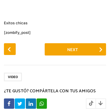
Exitos chicas
[zombify_post]
P
NEXT
o
s
t
P
a
VIDEO
g
¿TE GUSTÓ? COMPÁRTELA CON TUS AMIGOS
i
n
a