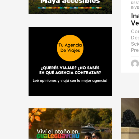
DES
INV
In
Ve
Con
Dep
Sci
Pre