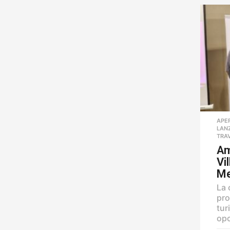
APE
LAN
TRA
Am
Vi
Me
La 
pro
tur
opc