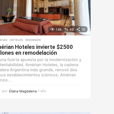
1.8k
69
15
NCIAS
,
HOTELES
,
INVERSIÓN
érian Hoteles invierte $2500
llones en remodelación
una fuerte apuesta por la modernización y
tentabilidad, Amérian Hoteles, la cadena
elera Argentina más grande, renovó dos
sus establecimientos icónicos: Amérian
nos...
por
Eliana Magdalena
1 año
1
a
ñ
o