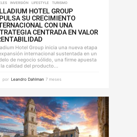
ELES
,
INVERSIÓN
,
LIFESTYLE
,
TURISMO
LLADIUM HOTEL GROUP
PULSA SU CRECIMIENTO
TERNACIONAL CON UNA
TRATEGIA CENTRADA EN VALOR
RENTABILIDAD
ladium Hotel Group inicia una nueva etapa
expansión internacional sustentada en un
elo de negocio sólido, una firme apuesta
 la calidad del producto...
por
Leandro Dahlman
7 meses
7
m
e
s
e
s