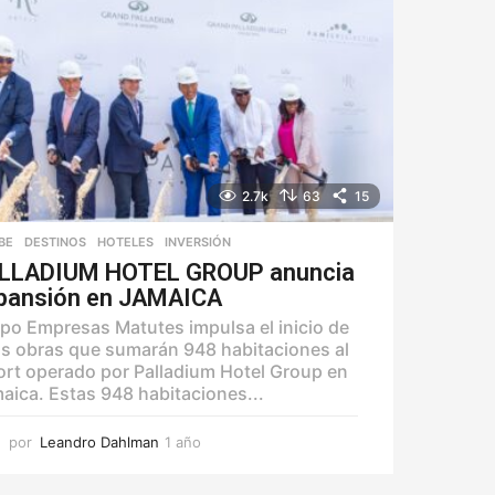
2.7k
63
15
BE
,
DESTINOS
,
HOTELES
,
INVERSIÓN
LLADIUM HOTEL GROUP anuncia
pansión en JAMAICA
po Empresas Matutes impulsa el inicio de
s obras que sumarán 948 habitaciones al
ort operado por Palladium Hotel Group en
aica. Estas 948 habitaciones...
por
Leandro Dahlman
1 año
1
a
ñ