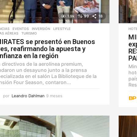
1.9k
99
18
NCIAS
,
EVENTOS
,
INVERSIÓN
,
LIFESTYLE
,
HOT
AS AÉREAS
,
TURISMO
MI
IRATES se presentó en Buenos
ex
res, reafirmando la apuesta y
RE
nfianza en la región
PA
 directivos de la aerolínea premium,
Min
ndaron un desayuno junto a la prensa
hot
ecializada en el salón La Biblioteque de la
paí
sión Four Season, contaron...
Reso
por
Leandro Dahlman
9 meses
9
m
e
s
e
s