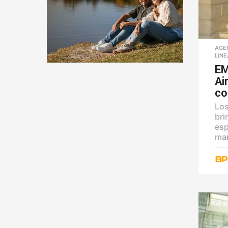
AGE
LINE
EM
Ai
co
Los
bri
esp
man