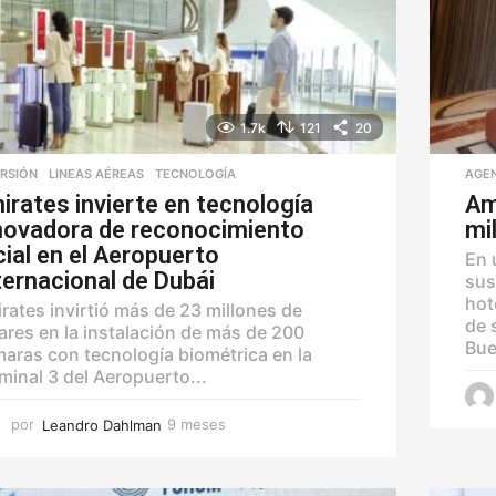
1.7k
121
20
ERSIÓN
,
LINEAS AÉREAS
,
TECNOLOGÍA
AGE
irates invierte en tecnología
Am
novadora de reconocimiento
mi
cial en el Aeropuerto
En 
ternacional de Dubái
sus
hot
rates invirtió más de 23 millones de
de 
ares en la instalación de más de 200
Bue
aras con tecnología biométrica en la
minal 3 del Aeropuerto...
por
Leandro Dahlman
9 meses
9
m
e
s