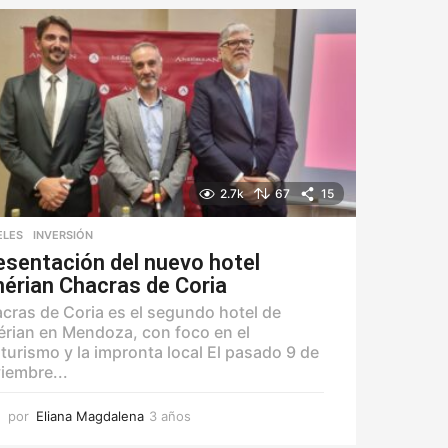
o
2.7k
67
15
ELES
,
INVERSIÓN
esentación del nuevo hotel
érian Chacras de Coria
cras de Coria es el segundo hotel de
rian en Mendoza, con foco en el
turismo y la impronta local El pasado 9 de
iembre...
por
Eliana Magdalena
3 años
3
a