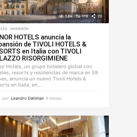
1.6k
119
20
ELES
,
INVERSIÓN
NOR HOTELS anuncia la
pansión de TIVOLI HOTELS &
SORTS en Italia con TIVOLI
LAZZO RISORGIMIENE
or Hotels, un grupo hotelero global con
eles, resorts y residencias de marca en 59
ses, anuncia un nuevo Tivoli Hotels &
rts en Italia, en...
por
Leandro Dahlman
9 meses
9
m
e
s
e
s