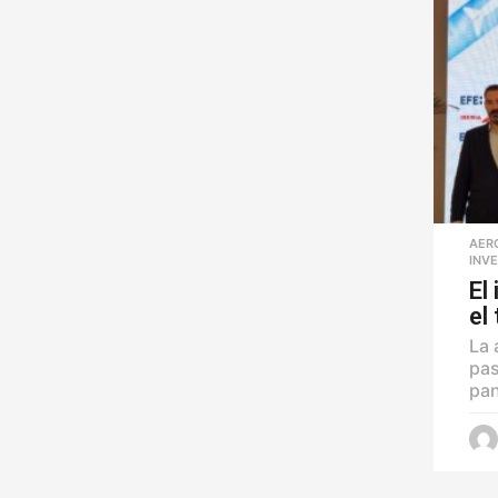
AER
INV
El
el
La 
pas
pan