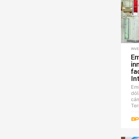
INV
Em
in
fa
In
Emi
dól
cám
Ter