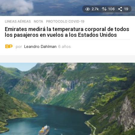
2.7k
106
19
LINEAS AÉREAS
NOTA
,
PROTOCOLO COVID-19
Emirates medirá la temperatura corporal de todos
los pasajeros en vuelos a los Estados Unidos
por
Leandro Dahlman
6 años
6
a
ñ
o
s