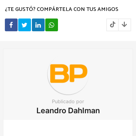
g
¿TE GUSTÓ? COMPÁRTELA CON TUS AMIGOS
i
n
a
t
i
o
n
Publicado por
Leandro Dahlman