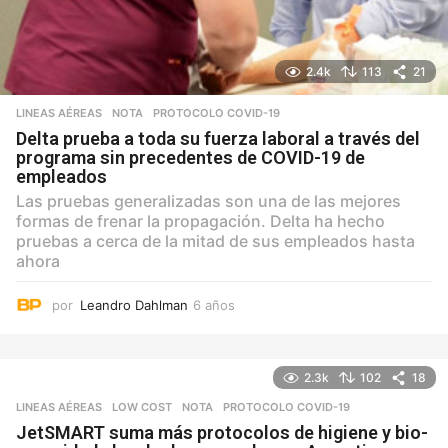
2.4k
113
21
LINEAS AÉREAS
NOTA
,
PROTOCOLO COVID-19
Delta prueba a toda su fuerza laboral a través del
programa sin precedentes de COVID-19 de
empleados
Las pruebas generalizadas son una de las mejores
formas de frenar la propagación. Delta ha hecho
pruebas a cerca de la mitad de sus empleados hasta
ahora
por
Leandro Dahlman
6 años
6
a
ñ
o
2.3k
102
18
s
LINEAS AÉREAS
,
LOW COST
NOTA
,
PROTOCOLO COVID-19
JetSMART suma más protocolos de higiene y bio-