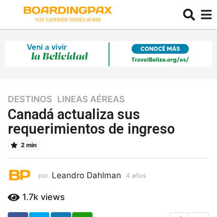
DESTINOS
,
LINEAS AÉREAS
4
a
Canadá actualiza sus
ñ
requerimientos de ingreso
o
s
2 min
4
a
ñ
Leandro Dahlman
por
4 años
4
o
a
ñ
s
1.7k
views
o
s