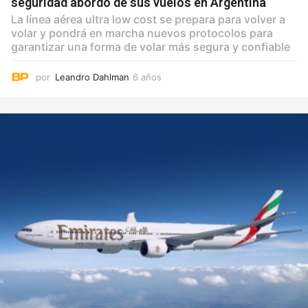
seguridad abordo de sus vuelos en Argentina
La línea aérea ultra low cost se prepara para volver a
volar y pondrá en marcha nuevos protocolos para
garantizar una forma de volar más segura y confiable
por
Leandro Dahlman
6 años
6
a
ñ
o
s