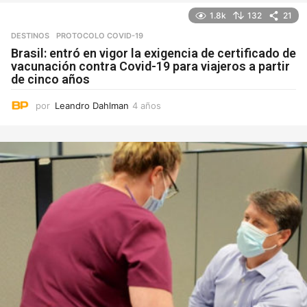
1.8k
132
21
DESTINOS
PROTOCOLO COVID-19
Brasil: entró en vigor la exigencia de certificado de
vacunación contra Covid-19 para viajeros a partir
de cinco años
por
Leandro Dahlman
4 años
4
a
ñ
o
s