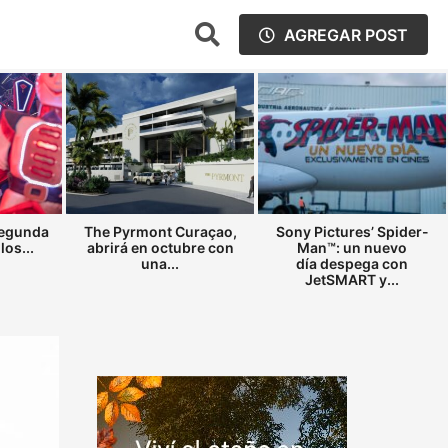
AGREGAR POST
segunda
The Pyrmont Curaçao,
Sony Pictures’ Spider-
los...
abrirá en octubre con
Man™: un nuevo
una...
día despega con
JetSMART y...