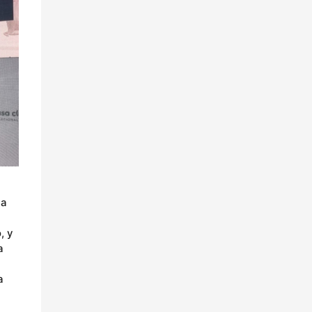
 a
, y
a
a