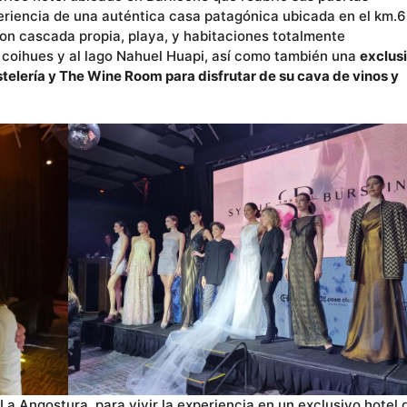
eriencia de una auténtica casa patagónica ubicada en el km.6
con cascada propia, playa, y habitaciones totalmente
 coihues y al lago Nahuel Huapi, así como también una
exclus
stelería y The Wine Room para disfrutar de su cava de vinos y
 La Angostura, para vivir la experiencia en un exclusivo hotel 