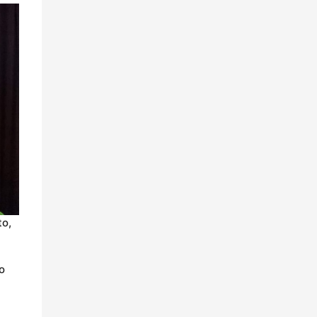
to,
o