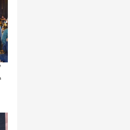
e
n
n