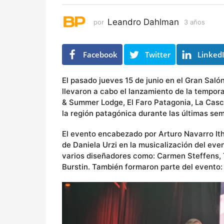
o
s
Leandro Dahlman
por
3 años
3
a
ñ
o
Facebook
Twitter
Linked
s
El pasado jueves 15 de junio en el Gran Sa
llevaron a cabo el lanzamiento de la tempor
& Summer Lodge, El Faro Patagonia, La Cas
la región patagónica durante las últimas s
El evento encabezado por Arturo Navarro It
de Daniela Urzi en la musicalización del ev
varios diseñadores como: Carmen Steffens, To
Burstin. También formaron parte del evento: