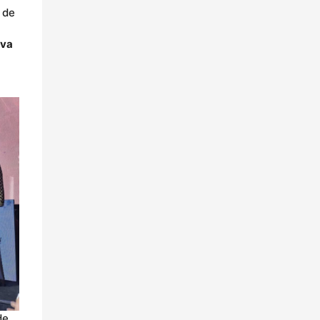
 de
iva
de