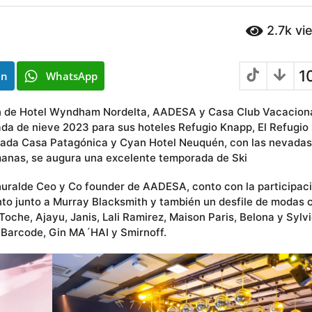
2.7k
vi
1
In
WhatsApp
lón de Hotel Wyndham Nordelta, AADESA y Casa Club Vacacion
ada de nieve 2023 para sus hoteles Refugio Knapp, El Refugio 
cada Casa Patagónica y Cyan Hotel Neuquén, con las nevadas
emanas, se augura una excelente temporada de Ski
huralde Ceo y Co founder de AADESA, conto con la participac
ento junto a Murray Blacksmith y también un desfile de modas 
che, Ajayu, Janis, Lali Ramirez, Maison Paris, Belona y Sylv
 Barcode, Gin MA´HAI y Smirnoff.