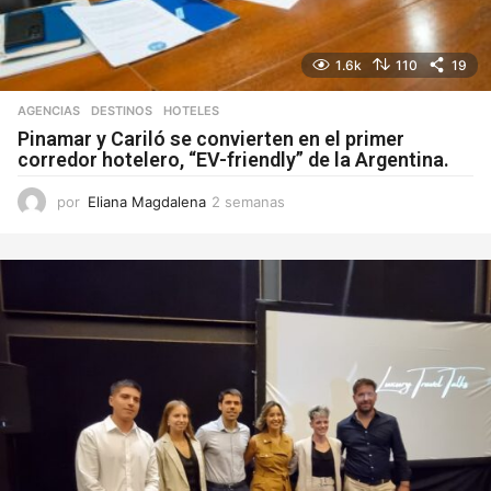
1.6k
110
19
AGENCIAS
DESTINOS
,
HOTELES
Pinamar y Cariló se convierten en el primer
corredor hotelero, “EV-friendly” de la Argentina.
por
Eliana Magdalena
2 semanas
2
s
e
m
a
n
a
s