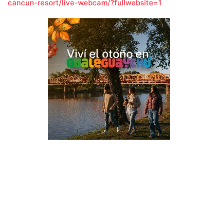
cancun-resort/live-webcam/?fullwebsite=1