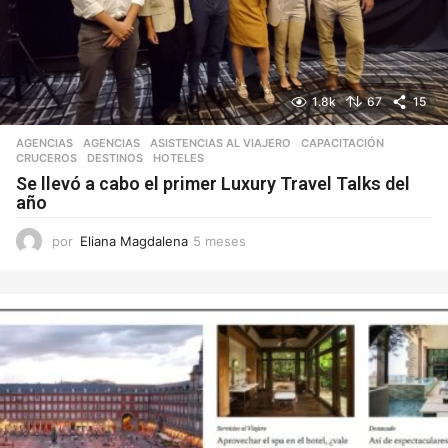
1.8k
67
15
AGENCIAS
AGENCIAS
,
ASISTENCIAS AL VIAJERO
,
CAPACITACIÓN
,
CRUCEROS
,
DESTINOS
,
HOTELES
Se llevó a cabo el primer Luxury Travel Talks del
año
por
Eliana Magdalena
5 meses
5
m
e
s
e
s