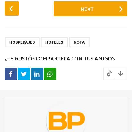
P
NEXT
o
s
t
P
,
,
a
HOSPEDAJES
HOTELES
NOTA
g
¿TE GUSTÓ? COMPÁRTELA CON TUS AMIGOS
i
n
a
t
i
o
n