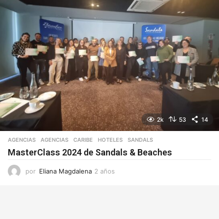
2k
53
14
AGENCIAS
AGENCIAS
,
CARIBE
,
HOTELES
,
SANDALS
MasterClass 2024 de Sandals & Beaches
por
Eliana Magdalena
2 años
2
a
ñ
o
s