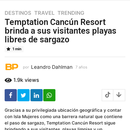
DESTINOS
,
TRAVEL
,
TRENDING
7
a
Temptation Cancún Resort
ñ
brinda a sus visitantes playas
o
libres de sargazo
s
7
1 min
a
ñ
o
Leandro Dahlman
por
7 años
7
s
a
ñ
1.9k
views
o
s
Gracias a su privilegiada ubicación geográfica y contar
con Isla Mujeres como una barrera natural que contiene
el paso de sargazo, Temptation Cancún Resort sigue
brindando a sus visitantes, playas limpias y un