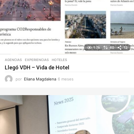
1.7k
40
12
AGENCIAS
EXPERIENCIAS
,
HOTELES
Llegó VDH – Vida de Hotel
por
Eliana Magdalena
6 meses
6
m
e
s
e
s