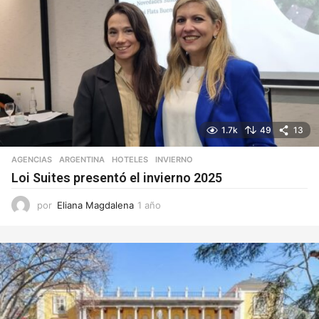
1.7k
49
13
AGENCIAS
ARGENTINA
,
HOTELES
,
INVIERNO
Loi Suites presentó el invierno 2025
por
Eliana Magdalena
1 año
1
a
ñ
o